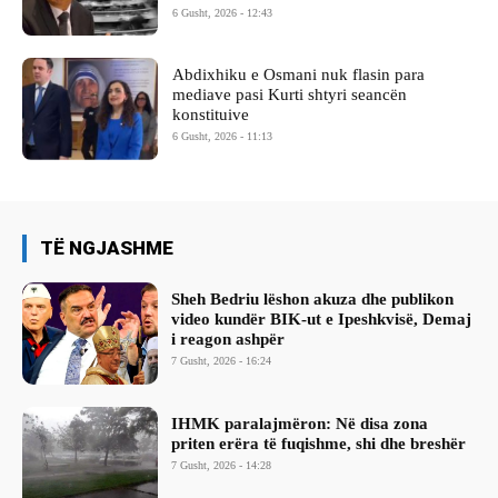
6 Gusht, 2026 - 12:43
Abdixhiku e Osmani nuk flasin para
mediave pasi Kurti shtyri seancën
konstituive
6 Gusht, 2026 - 11:13
TË NGJASHME
Sheh Bedriu lëshon akuza dhe publikon
video kundër BIK-ut e Ipeshkvisë, Demaj
i reagon ashpër
7 Gusht, 2026 - 16:24
IHMK paralajmëron: Në disa zona
priten erëra të fuqishme, shi dhe breshër
7 Gusht, 2026 - 14:28