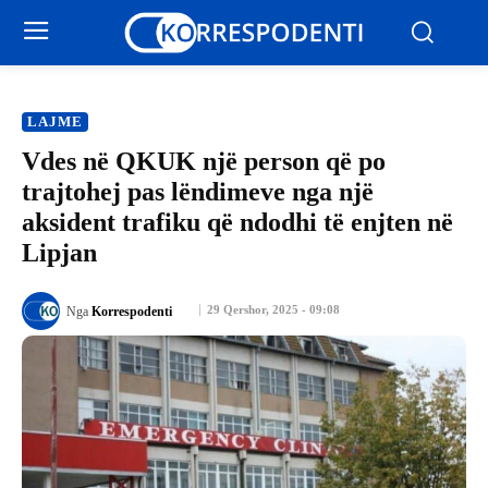
LAJME
Vdes në QKUK një person që po
trajtohej pas lëndimeve nga një
aksident trafiku që ndodhi të enjten në
Lipjan
29 Qershor, 2025 - 09:08
Nga
Korrespodenti