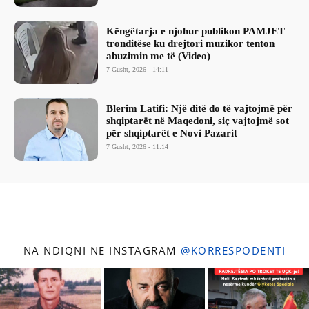
Këngëtarja e njohur publikon PAMJET
tronditëse ku drejtori muzikor tenton
abuzimin me të (Video)
7 Gusht, 2026 - 14:11
Blerim Latifi: Një ditë do të vajtojmë për
shqiptarët në Maqedoni, siç vajtojmë sot
për shqiptarët e Novi Pazarit
7 Gusht, 2026 - 11:14
NA NDIQNI NË INSTAGRAM
@KORRESPODENTI