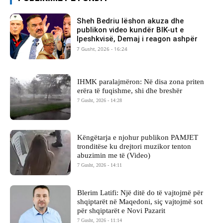
Sheh Bedriu lëshon akuza dhe
publikon video kundër BIK-ut e
Ipeshkvisë, Demaj i reagon ashpër
7 Gusht, 2026 - 16:24
IHMK paralajmëron: Në disa zona priten
erëra të fuqishme, shi dhe breshër
7 Gusht, 2026 - 14:28
Këngëtarja e njohur publikon PAMJET
tronditëse ku drejtori muzikor tenton
abuzimin me të (Video)
7 Gusht, 2026 - 14:11
Blerim Latifi: Një ditë do të vajtojmë për
shqiptarët në Maqedoni, siç vajtojmë sot
për shqiptarët e Novi Pazarit
7 Gusht, 2026 - 11:14