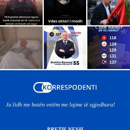
Ju lidh me botën vetëm me lajme të zgjedhura!
RRETH NESH