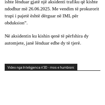
ishte lënduar gjatë një aksidenti trafiku që kishte
ndodhur më 26.06.2025. Me vendim të prokurorit
trupi i pajetë është dërguar në IML për
obduksion”.
Në aksidentin ku kishin qenë të përfshira dy
automjete, janë lënduar edhe dy të tjerë.
Video nga Inteligjenca n'3D - mos e humbisni: