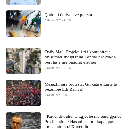
Çmimi i derivateve për sot
7 Gusht, 2026 - 11:00
Daily Mail: Projekti i ri i komunitetit
mysliman shqiptar në Londër provokon
përplasje me banorët e zonës
6 Gusht, 2026 - 21:56
Mesazhi nga protesta: Gjykata e Lartë të
pezullojë Edi Ramën!
6 Gusht, 2026 - 20:21
​”Kuvendi duhet të zgjedhë me emergjencë
Presidentin” / Hasani sqaron hapat pas
konstituimit të Kuvendit