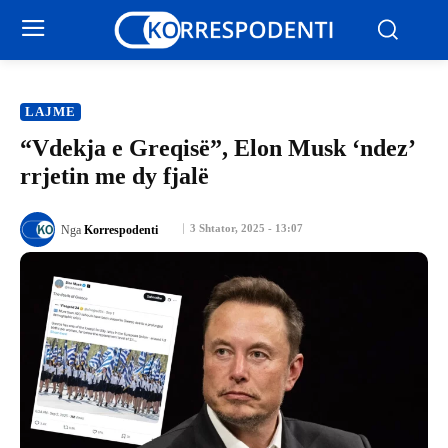
LAJME
“Vdekja e Greqisë”, Elon Musk ‘ndez’
rrjetin me dy fjalë
3 Shtator, 2025 - 13:07
Nga
Korrespodenti