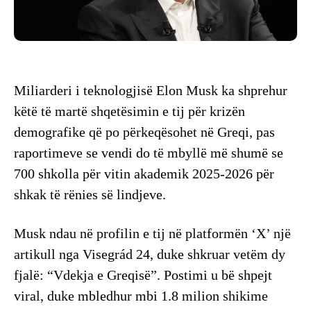
Miliarderi i teknologjisë Elon Musk ka shprehur
këtë të martë shqetësimin e tij për krizën
demografike që po përkeqësohet në Greqi, pas
raportimeve se vendi do të mbyllë më shumë se
700 shkolla për vitin akademik 2025-2026 për
shkak të rënies së lindjeve.
Musk ndau në profilin e tij në platformën ‘X’ një
artikull nga Visegrád 24, duke shkruar vetëm dy
fjalë: “Vdekja e Greqisë”. Postimi u bë shpejt
viral, duke mbledhur mbi 1.8 milion shikime