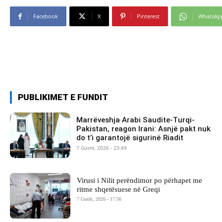
Facebook
X
Pinterest
WhatsAp
PUBLIKIMET E FUNDIT
Marrëveshja Arabi Saudite-Turqi-
Pakistan, reagon Irani: Asnjë pakt nuk
do t’i garantojë sigurinë Riadit
7 Gusht, 2026 - 23:49
Virusi i Nilit perëndimor po përhapet me
ritme shqetësuese në Greqi
7 Gusht, 2026 - 17:56