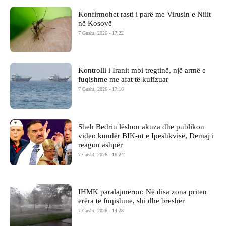
Konfirmohet rasti i parë me Virusin e Nilit
në Kosovë
7 Gusht, 2026 - 17:22
Kontrolli i Iranit mbi tregtinë, një armë e
fuqishme me afat të kufizuar
7 Gusht, 2026 - 17:16
Sheh Bedriu lëshon akuza dhe publikon
video kundër BIK-ut e Ipeshkvisë, Demaj i
reagon ashpër
7 Gusht, 2026 - 16:24
IHMK paralajmëron: Në disa zona priten
erëra të fuqishme, shi dhe breshër
7 Gusht, 2026 - 14:28