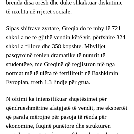
brenda disa orësh dhe duke shkaktuar diskutime
të nxehta në rrjetet sociale.
Sipas shifrave zyrtare, Greqia do të mbyllë 721
shkolla në të gjithë vendin këtë vit, përfshirë 324
shkolla fillore dhe 358 kopshte. Mbylljet
pasqyrojnë rënien dramatike të numrit të
studentëve, me Greqinë që regjistron një nga
normat më të ulëta të fertilitetit në Bashkimin
Evropian, rreth 1.3 lindje për grua.
Njoftimi ka intensifikuar shqetësimet për
qëndrueshmërinë afatgjatë të vendit, me ekspertët
që paralajmërojnë për pasoja të rënda për
ekonominë, fuqinë punëtore dhe strukturën