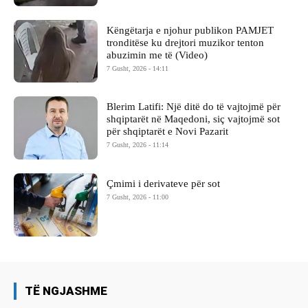
Këngëtarja e njohur publikon PAMJET
tronditëse ku drejtori muzikor tenton
abuzimin me të (Video)
7 Gusht, 2026 - 14:11
Blerim Latifi: Një ditë do të vajtojmë për
shqiptarët në Maqedoni, siç vajtojmë sot
për shqiptarët e Novi Pazarit
7 Gusht, 2026 - 11:14
Çmimi i derivateve për sot
7 Gusht, 2026 - 11:00
TË NGJASHME