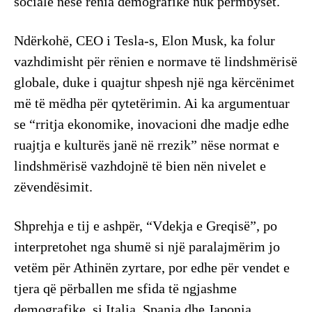
sociale nëse rënia demografike nuk përmbyset.
Ndërkohë, CEO i Tesla-s, Elon Musk, ka folur
vazhdimisht për rënien e normave të lindshmërisë
globale, duke i quajtur shpesh një nga kërcënimet
më të mëdha për qytetërimin. Ai ka argumentuar
se “rritja ekonomike, inovacioni dhe madje edhe
ruajtja e kulturës janë në rrezik” nëse normat e
lindshmërisë vazhdojnë të bien nën nivelet e
zëvendësimit.
Shprehja e tij e ashpër, “Vdekja e Greqisë”, po
interpretohet nga shumë si një paralajmërim jo
vetëm për Athinën zyrtare, por edhe për vendet e
tjera që përballen me sfida të ngjashme
demografike, si Italia, Spanja dhe Japonia.