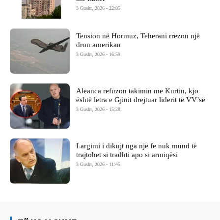
3 Gusht, 2026 - 22:05
Tension në Hormuz, Teherani rrëzon një
dron amerikan
3 Gusht, 2026 - 16:59
Aleanca refuzon takimin me Kurtin, kjo
është letra e Gjinit drejtuar liderit të VV’së
3 Gusht, 2026 - 15:28
Largimi i dikujt nga një fe nuk mund të
trajtohet si tradhti apo si armiqësi
3 Gusht, 2026 - 11:45