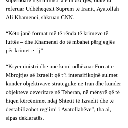
shpërndarë nga ministria e mbrojtjes, duke iu
referuar Udhëheqësit Suprem të Iranit, Ayatollah
Ali Khamenei, shkruan CNN.
“Këto janë format më të rënda të krimeve të
luftës – dhe Khamenei do të mbahet përgjegjës
për krimet e tij”.
“Kryeministri dhe unë kemi udhëzuar Forcat e
Mbrojtjes së Izraelit që t’i intensifikojnë sulmet
kundër objektivave strategjike në Iran dhe kundër
objekteve qeveritare në Teheran, në mënyrë që të
hiqen kërcënimet ndaj Shtetit të Izraelit dhe të
destabilizohet regjimi i Ayatollahëve”, tha ai,
sipas deklaratës.