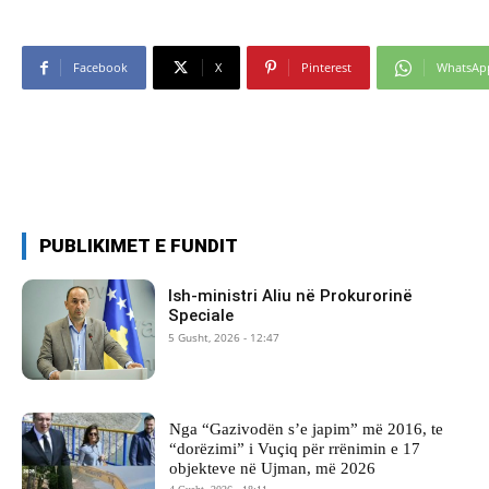
Facebook
X
Pinterest
WhatsAp
PUBLIKIMET E FUNDIT
Ish-ministri ​Aliu në Prokurorinë
Speciale
5 Gusht, 2026 - 12:47
Nga “Gazivodën s’e japim” më 2016, te
“dorëzimi” i Vuçiq për rrënimin e 17
objekteve në Ujman, më 2026