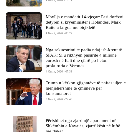
4 Gusht, 2026 - 18:11
Mbyllja e mandatit 14-vjeçar: Pasi dorëzoi
detyrën si kryeministër i Holandës, Mark
Rutte u largua me biçikletë
4 Gusht, 2026 - 09:27
Nga sekuestrimi te padia ndaj ish-kreut të
SPAK: Si u rikthyen pasuritë 4 milionë
eurosh në Itali dhe çfarë po heton
prokuroria e Veronës
4 Gusht, 2026 - 07:33
Trump u kërkon gjigantëve të naftës uljen e
menjëhershme të çmimeve për
konsumatorët
3 Gusht, 2026 - 22:40
Përfshihet nga zjarri një apartament në
Shkëmbin e Kavajës, zjarrfikësit në luftë
me flakët