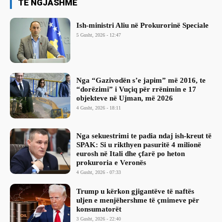
TË NGJASHME
Ish-ministri ​Aliu në Prokurorinë Speciale
5 Gusht, 2026 - 12:47
Nga “Gazivodën s’e japim” më 2016, te
“dorëzimi” i Vuçiq për rrënimin e 17
objekteve në Ujman, më 2026
4 Gusht, 2026 - 18:11
Nga sekuestrimi te padia ndaj ish-kreut të
SPAK: Si u rikthyen pasuritë 4 milionë
eurosh në Itali dhe çfarë po heton
prokuroria e Veronës
4 Gusht, 2026 - 07:33
Trump u kërkon gjigantëve të naftës
uljen e menjëhershme të çmimeve për
konsumatorët
3 Gusht, 2026 - 22:40