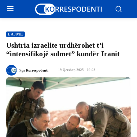
LAJME
Ushtria izraelite urdhërohet t’i
“intensifikojë sulmet” kundër Iranit
19 Qershor, 2025 - 09:28
Nga
Korrespodenti