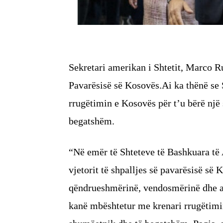
Sekretari amerikan i Shtetit, Marco Ru
Pavarësisë së Kosovës.Ai ka thënë se
rrugëtimin e Kosovës për t’u bërë një
begatshëm.
“Në emër të Shteteve të Bashkuara të 
vjetorit të shpalljes së pavarësisë së 
qëndrueshmërinë, vendosmërinë dhe as
kanë mbështetur me krenari rrugëtimin