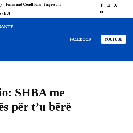
cy
Terms and Conditions
Impresum
cy (EU)
SANTE
FACEBOOK
YOUTUBE
ubio: SHBA me
s për t’u bërë