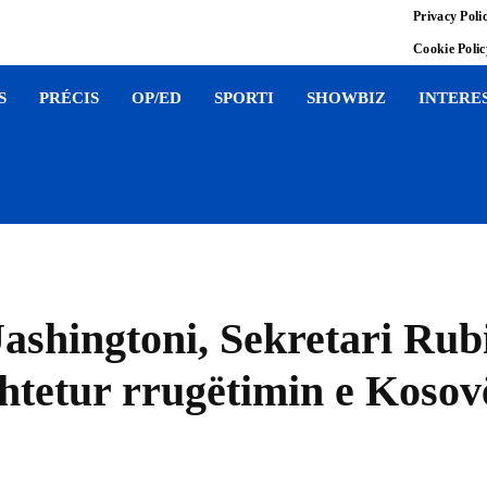
Privacy Poli
Cookie Poli
S
PRÉCIS
OP/ED
SPORTI
SHOWBIZ
INTERE
Uashingtoni, Sekretari R
htetur rrugëtimin e Kosovë