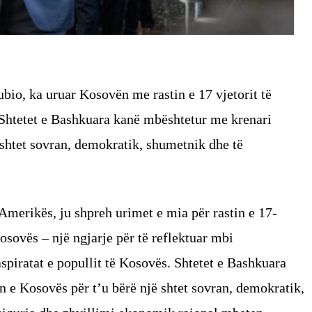
bio, ka uruar Kosovën me rastin e 17 vjetorit të
 Shtetet e Bashkuara kanë mbështetur me krenari
 shtet sovran, demokratik, shumetnik dhe të
Amerikës, ju shpreh urimet e mia për rastin e 17-
Kosovës – një ngjarje për të reflektuar mbi
piratat e popullit të Kosovës. Shtetet e Bashkuara
 e Kosovës për t’u bërë një shtet sovran, demokratik,