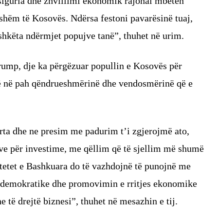
siguria dhe zhvillimi ekonomik rajonal mbeten
eshëm të Kosovës. Ndërsa festoni pavarësinë tuaj,
shkëta ndërmjet popujve tanë”, thuhet në urim.
ump, dje ka përgëzuar popullin e Kosovës për
në në pah qëndrueshmërinë dhe vendosmërinë që e
orta dhe ne presim me padurim t’i zgjerojmë ato,
ive për investime, me qëllim që të sjellim më shumë
Shtetet e Bashkuara do të vazhdojnë të punojnë me
e demokratike dhe promovimin e rritjes ekonomike
të drejtë biznesi”, thuhet në mesazhin e tij.