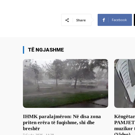
Facebook
Share
TË NGJASHME
IHMK paralajmëron: Në disa zona
Këngëtar
priten erëra të fuqishme, shi dhe
PAMJET t
breshër
muzikor 
(Video)
7 Gusht, 2026 - 14:28