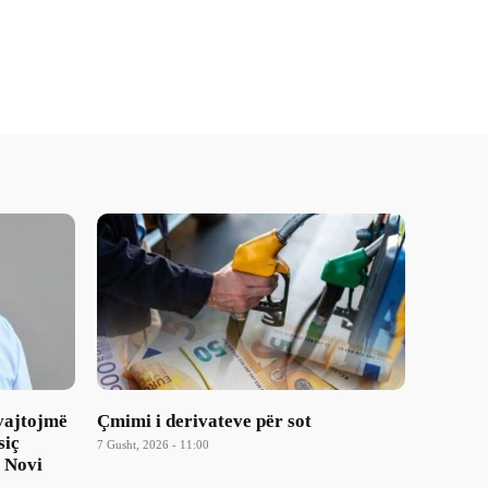
 vajtojmë
Çmimi i derivateve për sot
siç
7 Gusht, 2026 - 11:00
e Novi