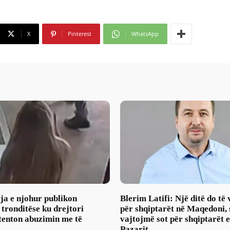
X
Pinterest
WhatsApp
ja e njohur publikon
Blerim Latifi: Një ditë do të
ronditëse ku drejtori
për shqiptarët në Maqedoni, 
tenton abuzimin me të
vajtojmë sot për shqiptarët 
Pazarit