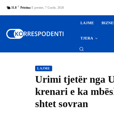
C
31.8
Pristina
E premte, 7 Gusht, 2026
LAJME
BIZNE
TJERA
LAJME
Urimi tjetër nga 
krenari e ka mbës
shtet sovran