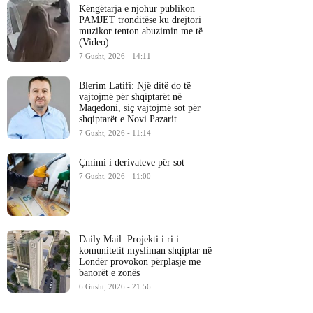
Këngëtarja e njohur publikon
PAMJET tronditëse ku drejtori
muzikor tenton abuzimin me të
(Video)
7 Gusht, 2026 - 14:11
Blerim Latifi: Një ditë do të
vajtojmë për shqiptarët në
Maqedoni, siç vajtojmë sot për
shqiptarët e Novi Pazarit
7 Gusht, 2026 - 11:14
Çmimi i derivateve për sot
7 Gusht, 2026 - 11:00
Daily Mail: Projekti i ri i
komunitetit mysliman shqiptar në
Londër provokon përplasje me
banorët e zonës
6 Gusht, 2026 - 21:56