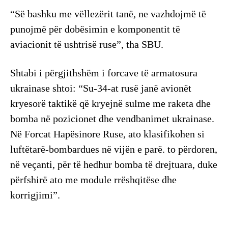
“Së bashku me vëllezërit tanë, ne vazhdojmë të
punojmë për dobësimin e komponentit të
aviacionit të ushtrisë ruse”, tha SBU.
Shtabi i përgjithshëm i forcave të armatosura
ukrainase shtoi: “Su-34-at rusë janë avionët
kryesorë taktikë që kryejnë sulme me raketa dhe
bomba në pozicionet dhe vendbanimet ukrainase.
Në Forcat Hapësinore Ruse, ato klasifikohen si
luftëtarë-bombardues në vijën e parë. to përdoren,
në veçanti, për të hedhur bomba të drejtuara, duke
përfshirë ato me module rrëshqitëse dhe
korrigjimi”.