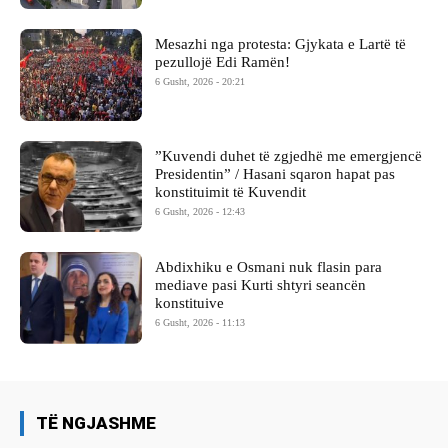
Mesazhi nga protesta: Gjykata e Lartë të
pezullojë Edi Ramën!
6 Gusht, 2026 - 20:21
​”Kuvendi duhet të zgjedhë me emergjencë
Presidentin” / Hasani sqaron hapat pas
konstituimit të Kuvendit
6 Gusht, 2026 - 12:43
Abdixhiku e Osmani nuk flasin para
mediave pasi Kurti shtyri seancën
konstituive
6 Gusht, 2026 - 11:13
TË NGJASHME