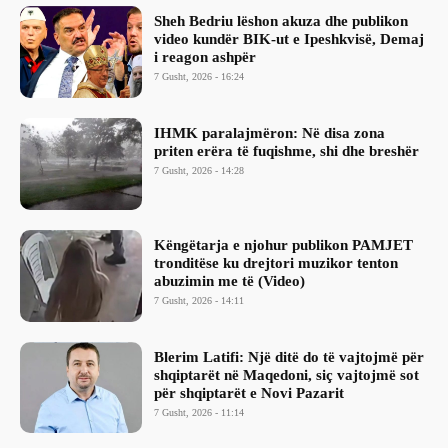
Sheh Bedriu lëshon akuza dhe publikon
video kundër BIK-ut e Ipeshkvisë, Demaj
i reagon ashpër
7 Gusht, 2026 - 16:24
IHMK paralajmëron: Në disa zona
priten erëra të fuqishme, shi dhe breshër
7 Gusht, 2026 - 14:28
Këngëtarja e njohur publikon PAMJET
tronditëse ku drejtori muzikor tenton
abuzimin me të (Video)
7 Gusht, 2026 - 14:11
Blerim Latifi: Një ditë do të vajtojmë për
shqiptarët në Maqedoni, siç vajtojmë sot
për shqiptarët e Novi Pazarit
7 Gusht, 2026 - 11:14