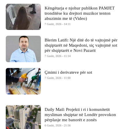
Këngëtarja e njohur publikon PAMJET
tronditëse ku drejtori muzikor tenton
abuzimin me të (Video)
7 Gusht, 2026 - 14:11
Blerim Latifi: Një ditë do të vajtojmë për
shqiptarët në Maqedoni, siç vajtojmë sot
për shqiptarët e Novi Pazarit
7 Gusht, 2026 - 11:14
Çmimi i derivateve për sot
7 Gusht, 2026 - 11:00
Daily Mail: Projekti i ri i komunitetit
mysliman shqiptar në Londër provokon
përplasje me banorët e zonës
6 Gusht, 2026 - 21:56