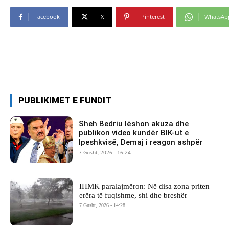
Facebook
X
Pinterest
WhatsAp
PUBLIKIMET E FUNDIT
Sheh Bedriu lëshon akuza dhe
publikon video kundër BIK-ut e
Ipeshkvisë, Demaj i reagon ashpër
7 Gusht, 2026 - 16:24
IHMK paralajmëron: Në disa zona priten
erëra të fuqishme, shi dhe breshër
7 Gusht, 2026 - 14:28