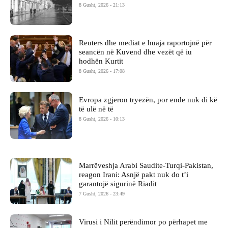
8 Gusht, 2026 - 21:13
Reuters dhe mediat e huaja raportojnë për
seancën në Kuvend dhe vezët që iu
hodhën Kurtit
8 Gusht, 2026 - 17:08
Evropa zgjeron tryezën, por ende nuk di kë
të ulë në të
8 Gusht, 2026 - 10:13
Marrëveshja Arabi Saudite-Turqi-Pakistan,
reagon Irani: Asnjë pakt nuk do t’i
garantojë sigurinë Riadit
7 Gusht, 2026 - 23:49
Virusi i Nilit perëndimor po përhapet me