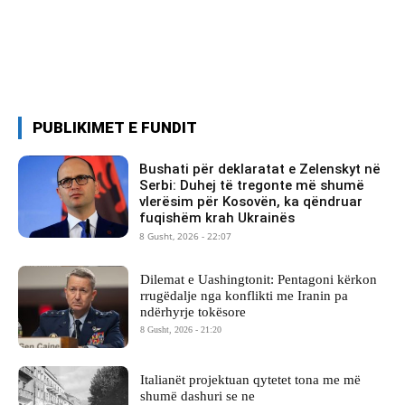
PUBLIKIMET E FUNDIT
Bushati për deklaratat e Zelenskyt në
Serbi: Duhej të tregonte më shumë
vlerësim për Kosovën, ka qëndruar
fuqishëm krah Ukrainës
8 Gusht, 2026 - 22:07
Dilemat e Uashingtonit: Pentagoni kërkon
rrugëdalje nga konflikti me Iranin pa
ndërhyrje tokësore
8 Gusht, 2026 - 21:20
Italianët projektuan qytetet tona me më
shumë dashuri se ne