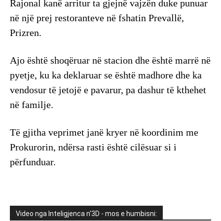
Rajonal kanë arritur ta gjejnë vajzën duke punuar
në një prej restoranteve në fshatin Prevallë,
Prizren.
Ajo është shoqëruar në stacion dhe është marrë në
pyetje, ku ka deklaruar se është madhore dhe ka
vendosur të jetojë e pavarur, pa dashur të kthehet
në familje.
Të gjitha veprimet janë kryer në koordinim me
Prokurorin, ndërsa rasti është cilësuar si i
përfunduar.
Video nga Inteligjenca n'3D - mos e humbisni: