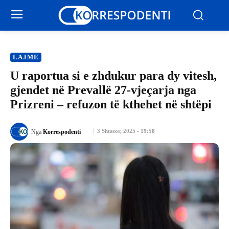
LAJME
U raportua si e zhdukur para dy vitesh,
gjendet në Prevallë 27-vjeçarja nga
Prizreni – refuzon të kthehet në shtëpi
3 Shtator, 2025 - 19:58
Nga
Korrespodenti