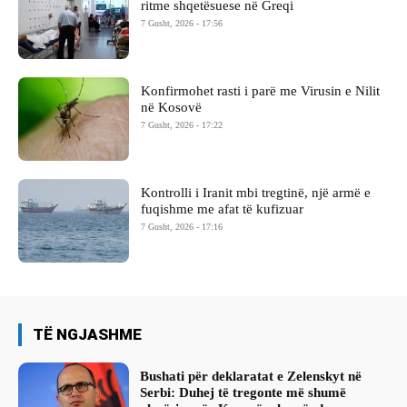
ritme shqetësuese në Greqi
7 Gusht, 2026 - 17:56
Konfirmohet rasti i parë me Virusin e Nilit
në Kosovë
7 Gusht, 2026 - 17:22
Kontrolli i Iranit mbi tregtinë, një armë e
fuqishme me afat të kufizuar
7 Gusht, 2026 - 17:16
TË NGJASHME
Bushati për deklaratat e Zelenskyt në
Serbi: Duhej të tregonte më shumë