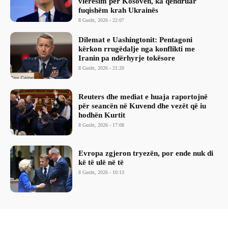
vlerësim për Kosovën, ka qëndruar
fuqishëm krah Ukrainës
8 Gusht, 2026 - 22:07
Dilemat e Uashingtonit: Pentagoni
kërkon rrugëdalje nga konflikti me
Iranin pa ndërhyrje tokësore
8 Gusht, 2026 - 21:20
Reuters dhe mediat e huaja raportojnë
për seancën në Kuvend dhe vezët që iu
hodhën Kurtit
8 Gusht, 2026 - 17:08
Evropa zgjeron tryezën, por ende nuk di
kë të ulë në të
8 Gusht, 2026 - 10:13