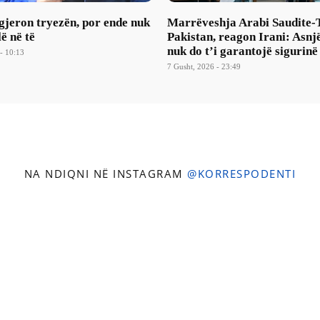
gjeron tryezën, por ende nuk
Marrëveshja Arabi Saudite-
lë në të
Pakistan, reagon Irani: Asnj
nuk do t’i garantojë sigurinë
- 10:13
7 Gusht, 2026 - 23:49
NA NDIQNI NË INSTAGRAM
@KORRESPODENTI