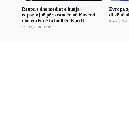
Reuters dhe mediat e huaja
Evropa z
raportojnë për seancën në Kuvend
di kë të u
dhe vezët që iu hodhën Kurtit
8 Gusht, 2026 
8 Gusht, 2026 - 17:08