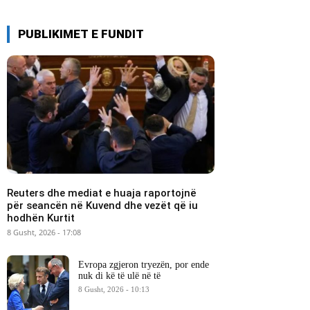
PUBLIKIMET E FUNDIT
Reuters dhe mediat e huaja raportojnë
për seancën në Kuvend dhe vezët që iu
hodhën Kurtit
8 Gusht, 2026 - 17:08
Evropa zgjeron tryezën, por ende
nuk di kë të ulë në të
8 Gusht, 2026 - 10:13