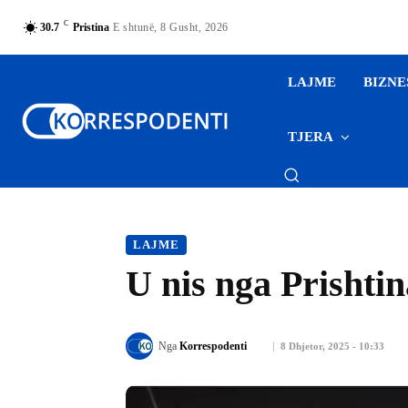
C
30.7
Pristina
E shtunë, 8 Gusht, 2026
LAJME
BIZNE
TJERA
LAJME
U nis nga Prishtin
Nga
Korrespodenti
8 Dhjetor, 2025 - 10:33