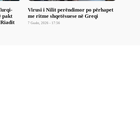
Turqi-
Virusi i Nilit perëndimor po përhapet
ë pakt
me ritme shqetësuese në Greqi
 Riadit
7 Gusht, 2026 - 17:56