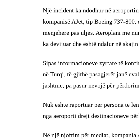
Një incident ka ndodhur në aeroportin
kompanisë AJet, tip Boeing 737-800, që
menjëherë pas uljes. Aeroplani me nu
ka devijuar dhe është ndalur në skajin 
Sipas informacioneve zyrtare të kon
në Turqi, të gjithë pasagjerët janë ev
jashtme, pa pasur nevojë për përdorim
Nuk është raportuar për persona të lën
nga aeroporti drejt destinacioneve për
Në një njoftim për mediat, kompania AJ