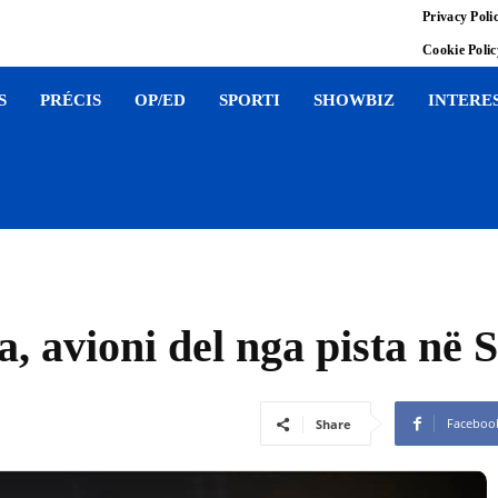
Privacy Poli
Cookie Poli
S
PRÉCIS
OP/ED
SPORTI
SHOWBIZ
INTERE
a, avioni del nga pista në 
Faceboo
Share