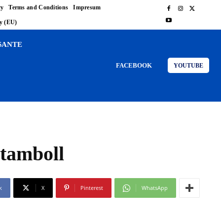
cy
Terms and Conditions
Impresum
cy (EU)
SANTE
FACEBOOK
YOUTUBE
Stamboll
k
X
Pinterest
WhatsApp