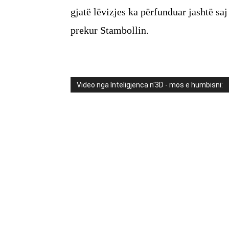
gjatë lëvizjes ka përfunduar jashtë saj
prekur Stambollin.
Video nga Inteligjenca n'3D - mos e humbisni: