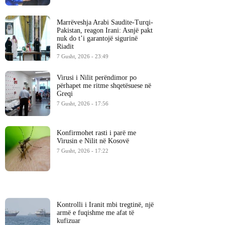
Marrëveshja Arabi Saudite-Turqi-
Pakistan, reagon Irani: Asnjë pakt
nuk do t’i garantojë sigurinë
Riadit
7 Gusht, 2026 - 23:49
Virusi i Nilit perëndimor po
përhapet me ritme shqetësuese në
Greqi
7 Gusht, 2026 - 17:56
Konfirmohet rasti i parë me
Virusin e Nilit në Kosovë
7 Gusht, 2026 - 17:22
Kontrolli i Iranit mbi tregtinë, një
armë e fuqishme me afat të
kufizuar