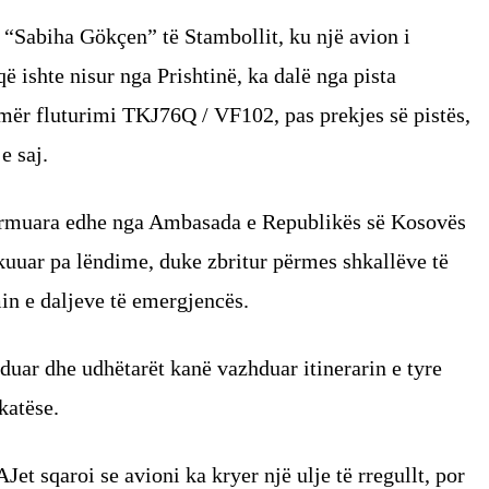
 “Sabiha Gökçen” të Stambollit, ku një avion i
 ishte nisur nga Prishtinë, ka dalë nga pista
mër fluturimi TKJ76Q / VF102, pas prekjes së pistës,
e saj.
firmuara edhe nga Ambasada e Republikës së Kosovës
akuuar pa lëndime, duke zbritur përmes shkallëve të
in e daljeve të emergjencës.
duar dhe udhëtarët kanë vazhduar itinerarin e tyre
katëse.
et sqaroi se avioni ka kryer një ulje të rregullt, por