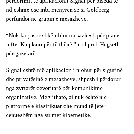
përdorimit të aplikacionit Signal për biseda të
ndjeshme ose mbi mënyrën se si Goldberg
përfundoi në grupin e mesazheve.
“Nuk ka pasur shkëmbim mesazhesh për plane
lufte. Kaq kam për të thënë,” u shpreh Hegseth
për gazetarët.
Signal është një aplikacion i njohur për sigurinë
dhe privatësinë e mesazheve, shpesh i përdorur
nga zyrtarët qeveritarë për komunikime
organizative. Megjithatë, ai nuk është një
platformë e klasifikuar dhe mund të jetë i
cenueshëm nga sulmet kibernetike.