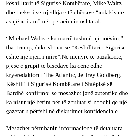
këshilltarit të Sigurisë Kombëtare, Mike Waltz
dhe theksoi se rrjedhja e të dhënave “nuk kishte
asnjë ndikim” në operacionin ushtarak.
“Michael Waltz e ka marrë tashmë një mësim,”
tha Trump, duke shtuar se “Këshilltari i Sigurisë
është një njeri i mirë”.Në mënyrë të pazakontë,
pjesë e grupit të bisedave ka qenë edhe
kryeredaktori i The Atlantic, Jeffrey Goldberg.
Këshilli i Sigurisë Kombëtare i Shtëpisë së
Bardhë konfirmoi se mesazhet janë autentike dhe
ka nisur një hetim për të zbuluar si ndodhi që një
gazetar u përfshi në diskutimet konfidenciale.
Mesazhet përmbanin informacione të detajuara