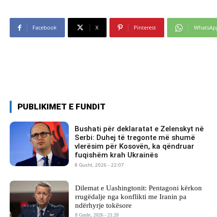
Facebook
X
Pinterest
WhatsAp
PUBLIKIMET E FUNDIT
Bushati për deklaratat e Zelenskyt në
Serbi: Duhej të tregonte më shumë
vlerësim për Kosovën, ka qëndruar
fuqishëm krah Ukrainës
8 Gusht, 2026 - 22:07
Dilemat e Uashingtonit: Pentagoni kërkon
rrugëdalje nga konflikti me Iranin pa
ndërhyrje tokësore
8 Gusht, 2026 - 21:20