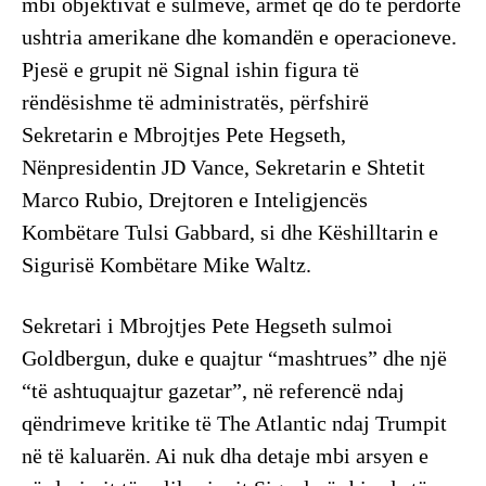
mbi objektivat e sulmeve, armët që do të përdorte
ushtria amerikane dhe komandën e operacioneve.
Pjesë e grupit në Signal ishin figura të
rëndësishme të administratës, përfshirë
Sekretarin e Mbrojtjes Pete Hegseth,
Nënpresidentin JD Vance, Sekretarin e Shtetit
Marco Rubio, Drejtoren e Inteligjencës
Kombëtare Tulsi Gabbard, si dhe Këshilltarin e
Sigurisë Kombëtare Mike Waltz.
Sekretari i Mbrojtjes Pete Hegseth sulmoi
Goldbergun, duke e quajtur “mashtrues” dhe një
“të ashtuquajtur gazetar”, në referencë ndaj
qëndrimeve kritike të The Atlantic ndaj Trumpit
në të kaluarën. Ai nuk dha detaje mbi arsyen e