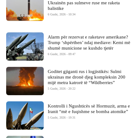
Ukrainën pas sulmeve ruse me raketa
balistike
6 Gusht, 2026 - 10:34
Alarm për rezervat e raketave amerikane?
Trump ‘shpërthen’ ndaj mediave: Kemi më
shumë municione se kushdo tjetër
6 Gusht, 2026 - 09:47
Goditet gjiganti rus i logjistikës: Sulmi
ukrainas me dronë djeg kompleksin 200
mijë metra katrorë të “Wildberries”
5 Gusht, 2026 - 20:22
Kontrolli i Ngushticës së Hormuzit, arma e
Iranit “më e fuqishme se bomba atomike”
5 Gusht, 2026 - 19:31