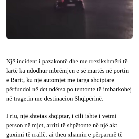
Një incident i pazakontë dhe me rrezikshmëri të
lartë ka ndodhur mbrëmjen e së martës në portin
e Barit, ku një automjet me targa shqiptare
përfundoi në det ndërsa po tentonte të imbarkohej
në tragetin me destinacion Shqipërinë.
I riu, një shtetas shqiptar, i cili ishte i vetmi
person në mjet, arriti të shpëtonte në një akt
guximi të rrallë: ai theu xhamin e përparmë të