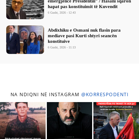
emergjencë Presidentin” / Hasani sqaron
hapat pas konstituimit të Kuvendit
6 Gusht, 2026 - 12:43
Abdixhiku e Osmani nuk flasin para
mediave pasi Kurti shtyri seancën
konstituive
6 Gusht, 2026 - 11:13
NA NDIQNI NË INSTAGRAM
@KORRESPODENTI