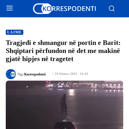
LAJME
Tragjedi e shmangur në portin e Barit:
Shqiptari përfundon në det me makinë
gjatë hipjes në tragetet
19 Nëntor, 2025 - 11:34
Nga
Korrespodenti