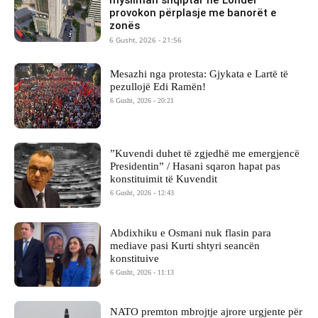
mysliman shqiptar në Londër
provokon përplasje me banorët e
zonës
6 Gusht, 2026 - 21:56
Mesazhi nga protesta: Gjykata e Lartë të
pezullojë Edi Ramën!
6 Gusht, 2026 - 20:21
​”Kuvendi duhet të zgjedhë me emergjencë
Presidentin” / Hasani sqaron hapat pas
konstituimit të Kuvendit
6 Gusht, 2026 - 12:43
Abdixhiku e Osmani nuk flasin para
mediave pasi Kurti shtyri seancën
konstituive
6 Gusht, 2026 - 11:13
NATO premton mbrojtje ajrore urgjente për