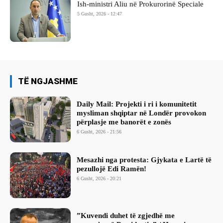
Ish-ministri ​Aliu në Prokurorinë Speciale
5 Gusht, 2026 - 12:47
TË NGJASHME
Daily Mail: Projekti i ri i komunitetit
mysliman shqiptar në Londër provokon
përplasje me banorët e zonës
6 Gusht, 2026 - 21:56
Mesazhi nga protesta: Gjykata e Lartë të
pezullojë Edi Ramën!
6 Gusht, 2026 - 20:21
​”Kuvendi duhet të zgjedhë me