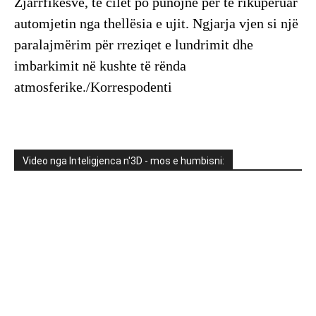
Zjarrfikësve, të cilët po punojnë për të rikuperuar
automjetin nga thellësia e ujit. Ngjarja vjen si një
paralajmërim për rreziqet e lundrimit dhe
imbarkimit në kushte të rënda
atmosferike./Korrespodenti
Video nga Inteligjenca n'3D - mos e humbisni: