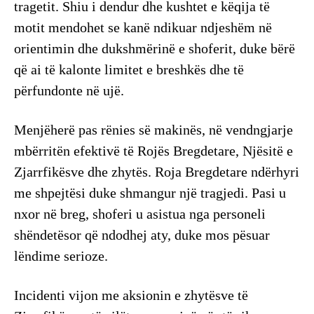
tragetit. Shiu i dendur dhe kushtet e këqija të
motit mendohet se kanë ndikuar ndjeshëm në
orientimin dhe dukshmërinë e shoferit, duke bërë
që ai të kalonte limitet e breshkës dhe të
përfundonte në ujë.
​Menjëherë pas rënies së makinës, në vendngjarje
mbërritën efektivë të Rojës Bregdetare, Njësitë e
Zjarrfikësve dhe zhytës. Roja Bregdetare ndërhyri
me shpejtësi duke shmangur një tragjedi. Pasi u
nxor në breg, shoferi u asistua nga personeli
shëndetësor që ndodhej aty, duke mos pësuar
lëndime serioze.
Incidenti vijon me aksionin e zhytësve të