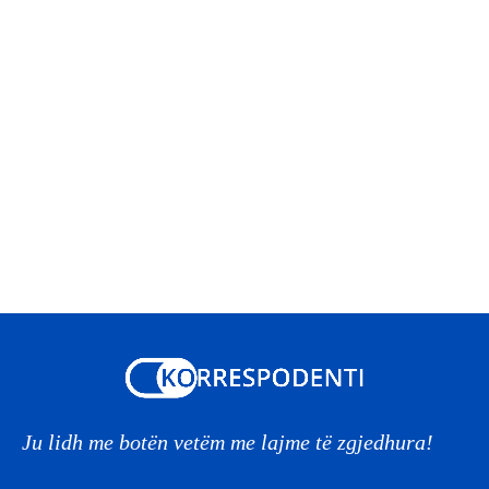
Ju lidh me botën vetëm me lajme të zgjedhura!