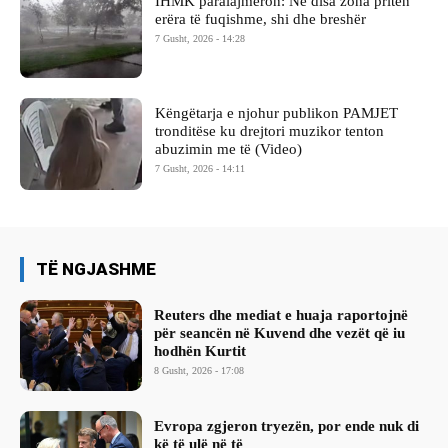
IHMK paralajmëron: Në disa zona priten
erëra të fuqishme, shi dhe breshër
7 Gusht, 2026 - 14:28
Këngëtarja e njohur publikon PAMJET
tronditëse ku drejtori muzikor tenton
abuzimin me të (Video)
7 Gusht, 2026 - 14:11
TË NGJASHME
Reuters dhe mediat e huaja raportojnë
për seancën në Kuvend dhe vezët që iu
hodhën Kurtit
8 Gusht, 2026 - 17:08
Evropa zgjeron tryezën, por ende nuk di
kë të ulë në të