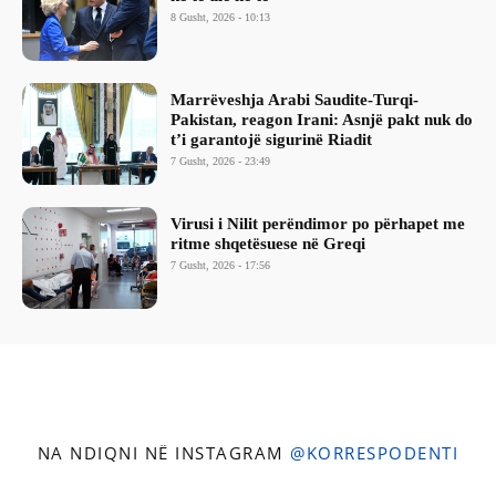
8 Gusht, 2026 - 10:13
Marrëveshja Arabi Saudite-Turqi-
Pakistan, reagon Irani: Asnjë pakt nuk do
t’i garantojë sigurinë Riadit
7 Gusht, 2026 - 23:49
Virusi i Nilit perëndimor po përhapet me
ritme shqetësuese në Greqi
7 Gusht, 2026 - 17:56
NA NDIQNI NË INSTAGRAM
@KORRESPODENTI