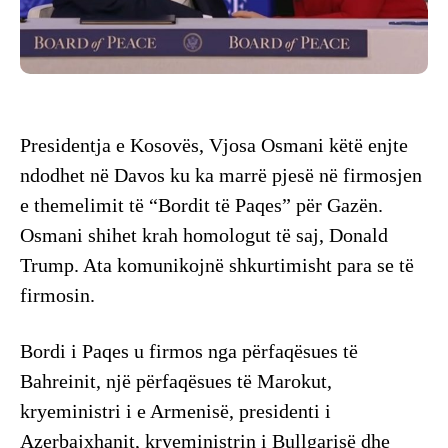
Presidentja e Kosovës, Vjosa Osmani këtë enjte
ndodhet në Davos ku ka marrë pjesë në firmosjen
e themelimit të “Bordit të Paqes” për Gazën.
Osmani shihet krah homologut të saj, Donald
Trump. Ata komunikojnë shkurtimisht para se të
firmosin.
Bordi i Paqes u firmos nga përfaqësues të
Bahreinit, një përfaqësues të Marokut,
kryeministri i e Armenisë, presidenti i
Azerbajxhanit, kryeministrin i Bullgarisë dhe