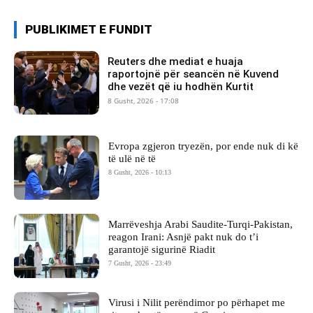
PUBLIKIMET E FUNDIT
Reuters dhe mediat e huaja
raportojnë për seancën në Kuvend
dhe vezët që iu hodhën Kurtit
8 Gusht, 2026 - 17:08
Evropa zgjeron tryezën, por ende nuk di kë
të ulë në të
8 Gusht, 2026 - 10:13
Marrëveshja Arabi Saudite-Turqi-Pakistan,
reagon Irani: Asnjë pakt nuk do t’i
garantojë sigurinë Riadit
7 Gusht, 2026 - 23:49
Virusi i Nilit perëndimor po përhapet me