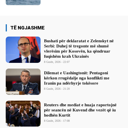
TË NGJASHME
Bushati për deklaratat e Zelenskyt në
Serbi: Duhej të tregonte më shumë
vlerësim për Kosovën, ka qëndruar
fuqishëm krah Ukrainës
8 Gusht, 2026 - 22:07
Dilemat e Uashingtonit: Pentagoni
kërkon rrugëdalje nga konflikti me
Iranin pa ndërhyrje tokësore
8 Gusht, 2026 - 21:20
Reuters dhe mediat e huaja raportojnë
për seancën në Kuvend dhe vezët që iu
hodhën Kurtit
8 Gusht, 2026 - 17:08