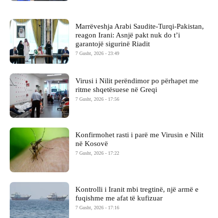
Marrëveshja Arabi Saudite-Turqi-Pakistan,
reagon Irani: Asnjë pakt nuk do t’i
garantojë sigurinë Riadit
7 Gusht, 2026 - 23:49
Virusi i Nilit perëndimor po përhapet me
ritme shqetësuese në Greqi
7 Gusht, 2026 - 17:56
Konfirmohet rasti i parë me Virusin e Nilit
në Kosovë
7 Gusht, 2026 - 17:22
Kontrolli i Iranit mbi tregtinë, një armë e
fuqishme me afat të kufizuar
7 Gusht, 2026 - 17:16