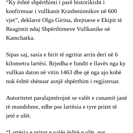
“Ky është shpërthimi i parë historikisht i
konfirmuar i vullkanit Krasheninnikov në 600
vjet”, deklaroi Olga Girina, drejtuese e Ekipit të
Reagimit ndaj Shpërthimeve Vullkanike në
Kamchatka.
Sipas saj, sasia e hirit të ngritur arrin deri në 6
kilometra lartësi. Rrjedha e fundit e llavës nga ky
vullkan daton në vitin 1463 dhe që nga ajo kohë
nuk është shënuar asnjë shpërthim i regjistruar.
Autoritetet paralajmërojnë se valët e cunamit janë
të mundshme, edhe pse lartësia e tyre pritet të
jetë e ulët.
“Lartësia e pritur e valës është e ulët, por