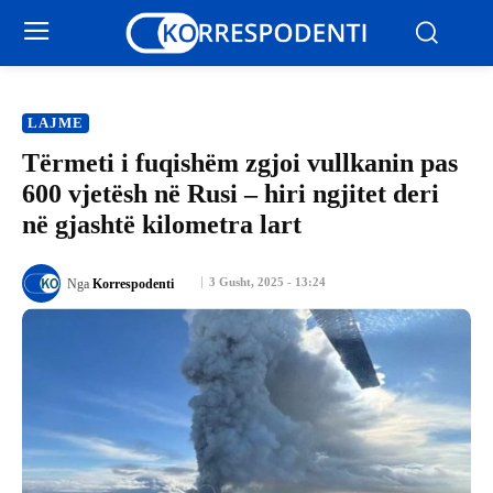
LAJME
Tërmeti i fuqishëm zgjoi vullkanin pas
600 vjetësh në Rusi – hiri ngjitet deri
në gjashtë kilometra lart
3 Gusht, 2025 - 13:24
Nga
Korrespodenti