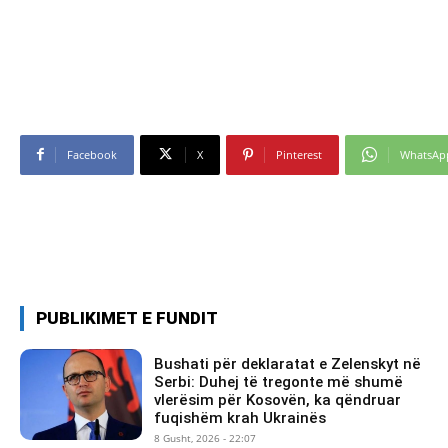
Facebook
X
Pinterest
WhatsAp
PUBLIKIMET E FUNDIT
Bushati për deklaratat e Zelenskyt në
Serbi: Duhej të tregonte më shumë
vlerësim për Kosovën, ka qëndruar
fuqishëm krah Ukrainës
8 Gusht, 2026 - 22:07