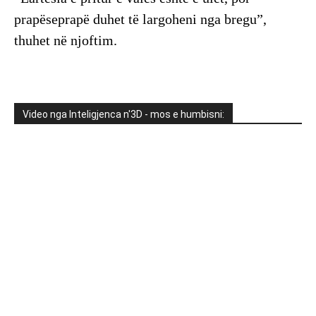
prapëseprapë duhet të largoheni nga bregu”,
thuhet në njoftim.
Video nga Inteligjenca n'3D - mos e humbisni: