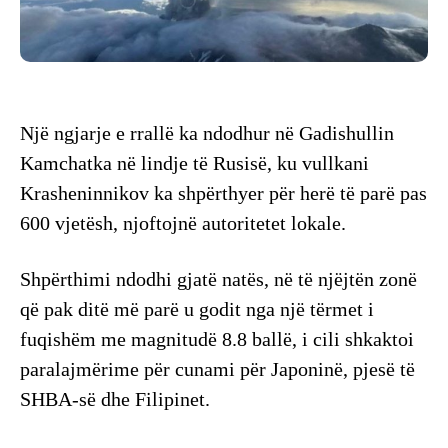
Një ngjarje e rrallë ka ndodhur në Gadishullin
Kamchatka në lindje të Rusisë, ku vullkani
Krasheninnikov ka shpërthyer për herë të parë pas
600 vjetësh, njoftojnë autoritetet lokale.
Shpërthimi ndodhi gjatë natës, në të njëjtën zonë
që pak ditë më parë u godit nga një tërmet i
fuqishëm me magnitudë 8.8 ballë, i cili shkaktoi
paralajmërime për cunami për Japoninë, pjesë të
SHBA-së dhe Filipinet.