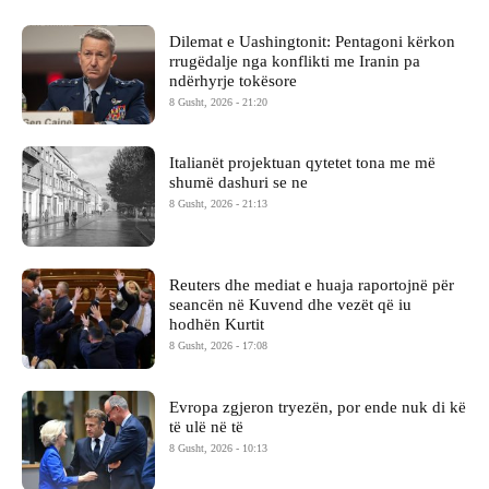
Dilemat e Uashingtonit: Pentagoni kërkon
rrugëdalje nga konflikti me Iranin pa
ndërhyrje tokësore
8 Gusht, 2026 - 21:20
Italianët projektuan qytetet tona me më
shumë dashuri se ne
8 Gusht, 2026 - 21:13
Reuters dhe mediat e huaja raportojnë për
seancën në Kuvend dhe vezët që iu
hodhën Kurtit
8 Gusht, 2026 - 17:08
Evropa zgjeron tryezën, por ende nuk di kë
të ulë në të
8 Gusht, 2026 - 10:13