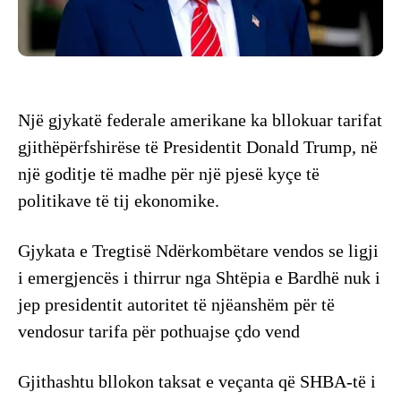
Një gjykatë federale amerikane ka bllokuar tarifat
gjithëpërfshirëse të Presidentit Donald Trump, në
një goditje të madhe për një pjesë kyçe të
politikave të tij ekonomike.
Gjykata e Tregtisë Ndërkombëtare vendos se ligji
i emergjencës i thirrur nga Shtëpia e Bardhë nuk i
jep presidentit autoritet të njëanshëm për të
vendosur tarifa për pothuajse çdo vend
Gjithashtu bllokon taksat e veçanta që SHBA-të i