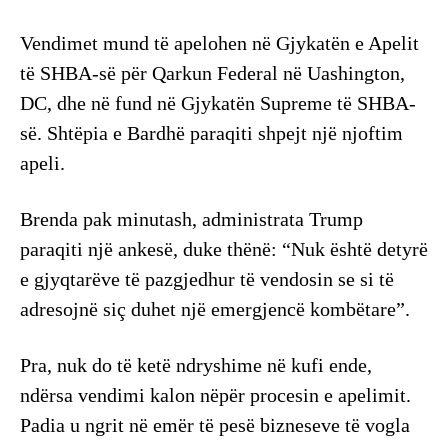
Vendimet mund të apelohen në Gjykatën e Apelit
të SHBA-së për Qarkun Federal në Uashington,
DC, dhe në fund në Gjykatën Supreme të SHBA-
së. Shtëpia e Bardhë paraqiti shpejt një njoftim
apeli.
Brenda pak minutash, administrata Trump
paraqiti një ankesë, duke thënë: “Nuk është detyrë
e gjyqtarëve të pazgjedhur të vendosin se si të
adresojnë siç duhet një emergjencë kombëtare”.
Pra, nuk do të ketë ndryshime në kufi ende,
ndërsa vendimi kalon nëpër procesin e apelimit.
Padia u ngrit në emër të pesë bizneseve të vogla