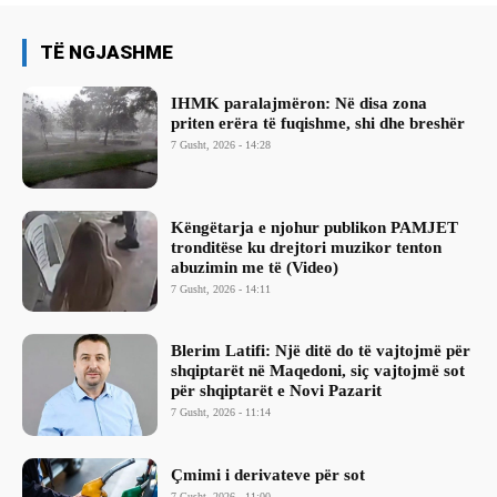
TË NGJASHME
IHMK paralajmëron: Në disa zona
priten erëra të fuqishme, shi dhe breshër
7 Gusht, 2026 - 14:28
Këngëtarja e njohur publikon PAMJET
tronditëse ku drejtori muzikor tenton
abuzimin me të (Video)
7 Gusht, 2026 - 14:11
Blerim Latifi: Një ditë do të vajtojmë për
shqiptarët në Maqedoni, siç vajtojmë sot
për shqiptarët e Novi Pazarit
7 Gusht, 2026 - 11:14
Çmimi i derivateve për sot
7 Gusht, 2026 - 11:00