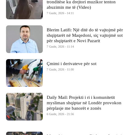
tronditëse ku drejtori muzikor tenton
abuzimin me të (Video)
7 Gusht, 2026 - 14:11
Blerim Latifi: Një ditë do të vajtojmë për
shqiptarët në Maqedoni, siç vajtojmë sot
për shqiptarët e Novi Pazarit
7 Gusht, 2026 - 11:14
Çmimi i derivateve për sot
7 Gusht, 2026 - 11:00
Daily Mail: Projekti i ri i komunitetit
mysliman shqiptar në Londër provokon
përplasje me banorët e zonës
6 Gusht, 2026 - 21:56