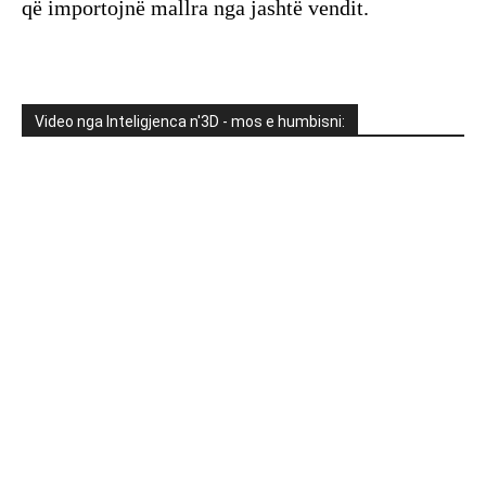
që importojnë mallra nga jashtë vendit.
Video nga Inteligjenca n'3D - mos e humbisni: