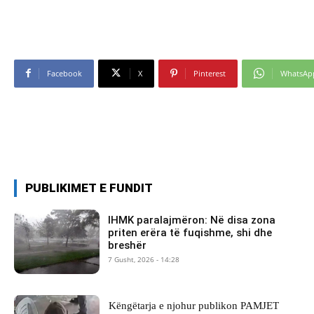
Facebook
X
Pinterest
WhatsAp
PUBLIKIMET E FUNDIT
IHMK paralajmëron: Në disa zona
priten erëra të fuqishme, shi dhe
breshër
7 Gusht, 2026 - 14:28
Këngëtarja e njohur publikon PAMJET