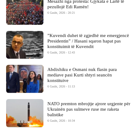
Mesazhi nga protesta: Gjykata e Lartë të
pezullojë Edi Ramën!
6 Gusht, 2026 - 20:21
​”Kuvendi duhet të zgjedhë me emergjencë
Presidentin” / Hasani sqaron hapat pas
konstituimit të Kuvendit
6 Gusht, 2026 - 12:43
Abdixhiku e Osmani nuk flasin para
mediave pasi Kurti shtyri seancën
konstituive
6 Gusht, 2026 - 11:13
NATO premton mbrojtje ajrore urgjente për
Ukrainën pas sulmeve ruse me raketa
balistike
6 Gusht, 2026 - 10:34