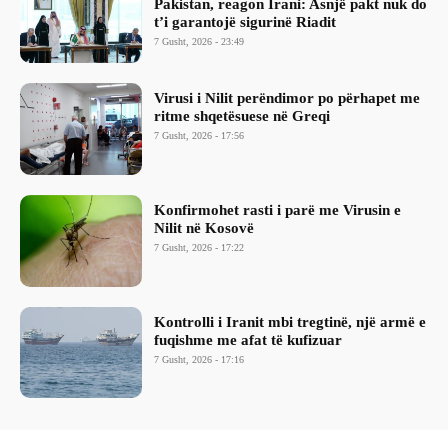
Pakistan, reagon Irani: Asnjë pakt nuk do
t’i garantojë sigurinë Riadit
7 Gusht, 2026 - 23:49
Virusi i Nilit perëndimor po përhapet me
ritme shqetësuese në Greqi
7 Gusht, 2026 - 17:56
Konfirmohet rasti i parë me Virusin e
Nilit në Kosovë
7 Gusht, 2026 - 17:22
Kontrolli i Iranit mbi tregtinë, një armë e
fuqishme me afat të kufizuar
7 Gusht, 2026 - 17:16