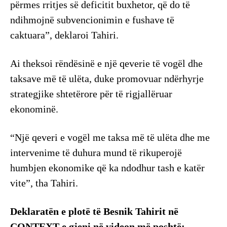
përmes rritjes së deficitit buxhetor, që do të
ndihmojnë subvencionimin e fushave të
caktuara”, deklaroi Tahiri.
Ai theksoi rëndësinë e një qeverie të vogël dhe
taksave më të ulëta, duke promovuar ndërhyrje
strategjike shtetërore për të rigjallëruar
ekonominë.
“Një qeveri e vogël me taksa më të ulëta dhe me
intervenime të duhura mund të rikuperojë
humbjen ekonomike që ka ndodhur tash e katër
vite”, tha Tahiri.
Deklaratën e plotë të Besnik Tahirit në
CONTEXT e gjeni në videon më poshtë: