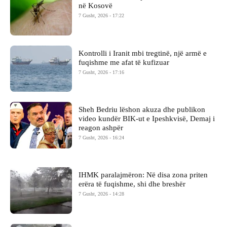
në Kosovë
7 Gusht, 2026 - 17:22
Kontrolli i Iranit mbi tregtinë, një armë e
fuqishme me afat të kufizuar
7 Gusht, 2026 - 17:16
Sheh Bedriu lëshon akuza dhe publikon
video kundër BIK-ut e Ipeshkvisë, Demaj i
reagon ashpër
7 Gusht, 2026 - 16:24
IHMK paralajmëron: Në disa zona priten
erëra të fuqishme, shi dhe breshër
7 Gusht, 2026 - 14:28