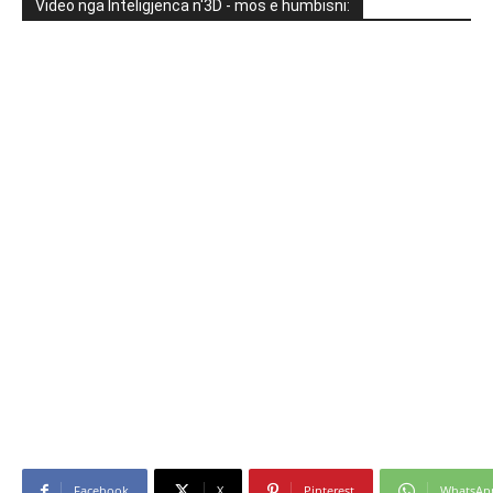
Video nga Inteligjenca n'3D - mos e humbisni:
Facebook
X
Pinterest
WhatsAp