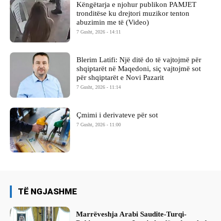
Këngëtarja e njohur publikon PAMJET
tronditëse ku drejtori muzikor tenton
abuzimin me të (Video)
7 Gusht, 2026 - 14:11
Blerim Latifi: Një ditë do të vajtojmë për
shqiptarët në Maqedoni, siç vajtojmë sot
për shqiptarët e Novi Pazarit
7 Gusht, 2026 - 11:14
Çmimi i derivateve për sot
7 Gusht, 2026 - 11:00
TË NGJASHME
Marrëveshja Arabi Saudite-Turqi-