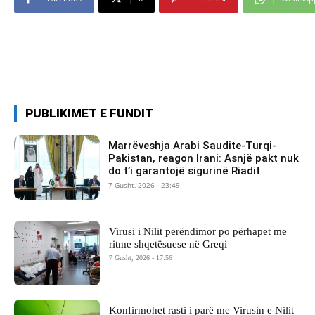
PUBLIKIMET E FUNDIT
Marrëveshja Arabi Saudite-Turqi-
Pakistan, reagon Irani: Asnjë pakt nuk
do t’i garantojë sigurinë Riadit
7 Gusht, 2026 - 23:49
Virusi i Nilit perëndimor po përhapet me
ritme shqetësuese në Greqi
7 Gusht, 2026 - 17:56
Konfirmohet rasti i parë me Virusin e Nilit