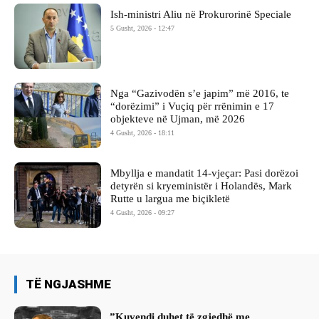
Ish-ministri ​Aliu në Prokurorinë Speciale
5 Gusht, 2026 - 12:47
Nga “Gazivodën s’e japim” më 2016, te
“dorëzimi” i Vuçiq për rrënimin e 17
objekteve në Ujman, më 2026
4 Gusht, 2026 - 18:11
Mbyllja e mandatit 14-vjeçar: Pasi dorëzoi
detyrën si kryeministër i Holandës, Mark
Rutte u largua me biçikletë
4 Gusht, 2026 - 09:27
TË NGJASHME
​”Kuvendi duhet të zgjedhë me