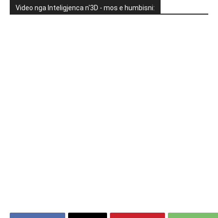
Video nga Inteligjenca n'3D - mos e humbisni: