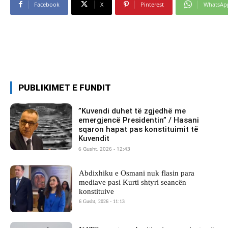
Facebook
X
Pinterest
WhatsAp
PUBLIKIMET E FUNDIT
​”Kuvendi duhet të zgjedhë me
emergjencë Presidentin” / Hasani
sqaron hapat pas konstituimit të
Kuvendit
6 Gusht, 2026 - 12:43
Abdixhiku e Osmani nuk flasin para
mediave pasi Kurti shtyri seancën
konstituive
6 Gusht, 2026 - 11:13