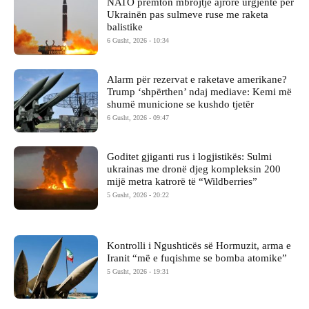
NATO premton mbrojtje ajrore urgjente për
Ukrainën pas sulmeve ruse me raketa
balistike
6 Gusht, 2026 - 10:34
Alarm për rezervat e raketave amerikane?
Trump ‘shpërthen’ ndaj mediave: Kemi më
shumë municione se kushdo tjetër
6 Gusht, 2026 - 09:47
Goditet gjiganti rus i logjistikës: Sulmi
ukrainas me dronë djeg kompleksin 200
mijë metra katrorë të “Wildberries”
5 Gusht, 2026 - 20:22
Kontrolli i Ngushticës së Hormuzit, arma e
Iranit “më e fuqishme se bomba atomike”
5 Gusht, 2026 - 19:31