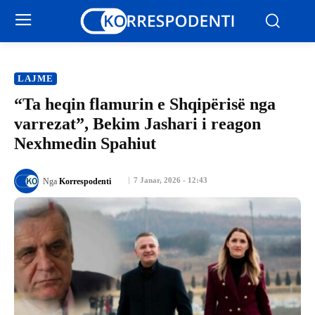
LAJME
“Ta heqin flamurin e Shqipërisë nga
varrezat”, Bekim Jashari i reagon
Nexhmedin Spahiut
7 Janar, 2026 - 12:43
Nga
Korrespodenti