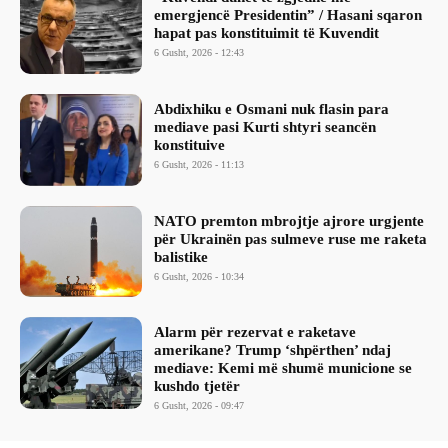
emergjencë Presidentin” / Hasani sqaron
hapat pas konstituimit të Kuvendit
6 Gusht, 2026 - 12:43
Abdixhiku e Osmani nuk flasin para
mediave pasi Kurti shtyri seancën
konstituive
6 Gusht, 2026 - 11:13
NATO premton mbrojtje ajrore urgjente
për Ukrainën pas sulmeve ruse me raketa
balistike
6 Gusht, 2026 - 10:34
Alarm për rezervat e raketave
amerikane? Trump ‘shpërthen’ ndaj
mediave: Kemi më shumë municione se
kushdo tjetër
6 Gusht, 2026 - 09:47