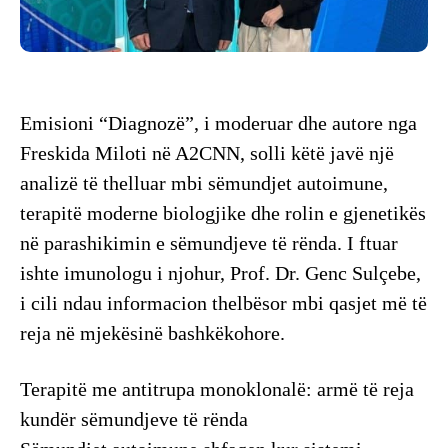
Emisioni “Diagnozë”, i moderuar dhe autore nga
Freskida Miloti në A2CNN, solli këtë javë një
analizë të thelluar mbi sëmundjet autoimune,
terapitë moderne biologjike dhe rolin e gjenetikës
në parashikimin e sëmundjeve të rënda. I ftuar
ishte imunologu i njohur, Prof. Dr. Genc Sulçebe,
i cili ndau informacion thelbësor mbi qasjet më të
reja në mjekësinë bashkëkohore.
Terapitë me antitrupa monoklonalë: armë të reja
kundër sëmundjeve të rënda