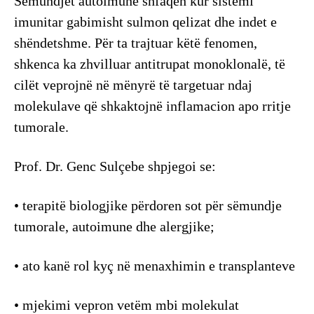
Sëmundjet autoimune shfaqen kur sistemi
imunitar gabimisht sulmon qelizat dhe indet e
shëndetshme. Për ta trajtuar këtë fenomen,
shkenca ka zhvilluar antitrupat monoklonalë, të
cilët veprojnë në mënyrë të targetuar ndaj
molekulave që shkaktojnë inflamacion apo rritje
tumorale.
Prof. Dr. Genc Sulçebe shpjegoi se:
• terapitë biologjike përdoren sot për sëmundje
tumorale, autoimune dhe alergjike;
• ato kanë rol kyç në menaxhimin e transplanteve
• mjekimi vepron vetëm mbi molekulat