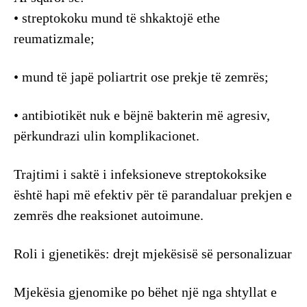
• streptokoku mund të shkaktojë ethe
reumatizmale;
• mund të japë poliartrit ose prekje të zemrës;
• antibiotikët nuk e bëjnë bakterin më agresiv,
përkundrazi ulin komplikacionet.
Trajtimi i saktë i infeksioneve streptokoksike
është hapi më efektiv për të parandaluar prekjen e
zemrës dhe reaksionet autoimune.
Roli i gjenetikës: drejt mjekësisë së personalizuar
Mjekësia gjenomike po bëhet një nga shtyllat e