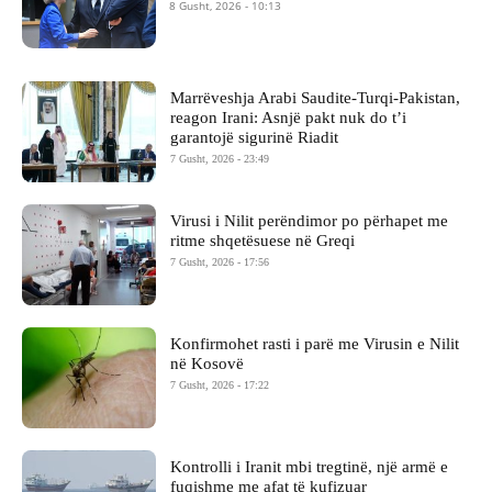
8 Gusht, 2026 - 10:13
Marrëveshja Arabi Saudite-Turqi-Pakistan,
reagon Irani: Asnjë pakt nuk do t’i
garantojë sigurinë Riadit
7 Gusht, 2026 - 23:49
Virusi i Nilit perëndimor po përhapet me
ritme shqetësuese në Greqi
7 Gusht, 2026 - 17:56
Konfirmohet rasti i parë me Virusin e Nilit
në Kosovë
7 Gusht, 2026 - 17:22
Kontrolli i Iranit mbi tregtinë, një armë e
fuqishme me afat të kufizuar