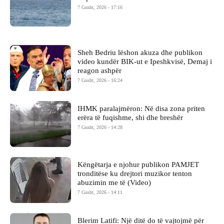
7 Gusht, 2026 - 17:16
Sheh Bedriu lëshon akuza dhe publikon
video kundër BIK-ut e Ipeshkvisë, Demaj i
reagon ashpër
7 Gusht, 2026 - 16:24
IHMK paralajmëron: Në disa zona priten
erëra të fuqishme, shi dhe breshër
7 Gusht, 2026 - 14:28
Këngëtarja e njohur publikon PAMJET
tronditëse ku drejtori muzikor tenton
abuzimin me të (Video)
7 Gusht, 2026 - 14:11
Blerim Latifi: Një ditë do të vajtojmë për