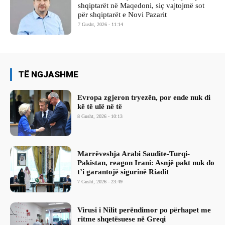
shqiptarët në Maqedoni, siç vajtojmë sot
për shqiptarët e Novi Pazarit
7 Gusht, 2026 - 11:14
TË NGJASHME
Evropa zgjeron tryezën, por ende nuk di
kë të ulë në të
8 Gusht, 2026 - 10:13
Marrëveshja Arabi Saudite-Turqi-
Pakistan, reagon Irani: Asnjë pakt nuk do
t’i garantojë sigurinë Riadit
7 Gusht, 2026 - 23:49
Virusi i Nilit perëndimor po përhapet me
ritme shqetësuese në Greqi