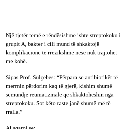
Një tjetër temë e rëndësishme ishte streptokoku i
grupit A, bakter i cili mund të shkaktojë
komplikacione të rrezikshme nëse nuk trajtohet
me kohë.
Sipas Prof. Sulçebes: “Përpara se antibiotikët të
merrnin përdorim kaq të gjerë, kishim shumë
sëmundje reumatizmale që shkaktoheshin nga
streptokoku. Sot këto raste janë shumë më të
rralla.”
Ai sqaroi se: