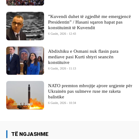
​”Kuvendi duhet të zgjedhë me emergjencë
Presidentin” / Hasani sqaron hapat pas
konstituimit të Kuvendit
6 Gusht, 2026 - 12:43
Abdixhiku e Osmani nuk flasin para
mediave pasi Kurti shtyri seancën
konstituive
6 Gusht, 2026 - 11:13
NATO premton mbrojtje ajrore urgjente për
Ukrainën pas sulmeve ruse me raketa
balistike
6 Gusht, 2026 - 10:34
TË NGJASHME