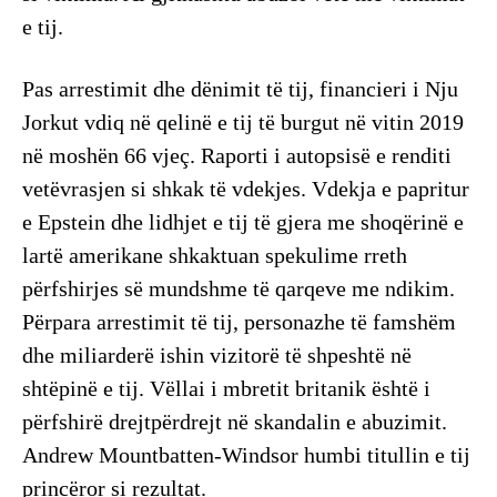
e tij.
Pas arrestimit dhe dënimit të tij, financieri i Nju
Jorkut vdiq në qelinë e tij të burgut në vitin 2019
në moshën 66 vjeç. Raporti i autopsisë e renditi
vetëvrasjen si shkak të vdekjes. Vdekja e papritur
e Epstein dhe lidhjet e tij të gjera me shoqërinë e
lartë amerikane shkaktuan spekulime rreth
përfshirjes së mundshme të qarqeve me ndikim.
Përpara arrestimit të tij, personazhe të famshëm
dhe miliarderë ishin vizitorë të shpeshtë në
shtëpinë e tij. Vëllai i mbretit britanik është i
përfshirë drejtpërdrejt në skandalin e abuzimit.
Andrew Mountbatten-Windsor humbi titullin e tij
princëror si rezultat.