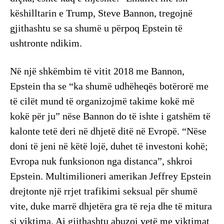
këshilltarin e Trump, Steve Bannon, tregojnë
gjithashtu se sa shumë u përpoq Epstein të
ushtronte ndikim.
Në një shkëmbim të vitit 2018 me Bannon,
Epstein tha se “ka shumë udhëheqës botërorë me
të cilët mund të organizojmë takime kokë më
kokë për ju” nëse Bannon do të ishte i gatshëm të
kalonte tetë deri në dhjetë ditë në Evropë. “Nëse
doni të jeni në këtë lojë, duhet të investoni kohë;
Evropa nuk funksionon nga distanca”, shkroi
Epstein. Multimilioneri amerikan Jeffrey Epstein
drejtonte një rrjet trafikimi seksual për shumë
vite, duke marrë dhjetëra gra të reja dhe të mitura
si viktima. Ai gjithashtu abuzoi vetë me viktimat