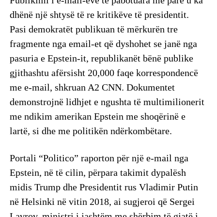
Publikimi i e-mail-eve të pabotuara më parë u ka
dhënë një shtysë të re kritikëve të presidentit.
Pasi demokratët publikuan të mërkurën tre
fragmente nga email-et që dyshohet se janë nga
pasuria e Epstein-it, republikanët bënë publike
gjithashtu afërsisht 20,000 faqe korrespondencë
me e-mail, shkruan A2 CNN. Dokumentet
demonstrojnë lidhjet e ngushta të multimilionerit
me ndikim amerikan Epstein me shoqërinë e
lartë, si dhe me politikën ndërkombëtare.
Portali “Politico” raporton për një e-mail nga
Epstein, në të cilin, përpara takimit dypalësh
midis Trump dhe Presidentit rus Vladimir Putin
në Helsinki në vitin 2018, ai sugjeroi që Sergei
Lavrov, ministri i jashtëm me shërbim të gjatë i