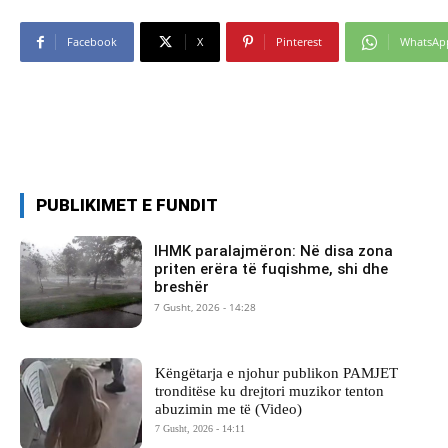
Facebook
X
Pinterest
WhatsAp
PUBLIKIMET E FUNDIT
IHMK paralajmëron: Në disa zona
priten erëra të fuqishme, shi dhe
breshër
7 Gusht, 2026 - 14:28
Këngëtarja e njohur publikon PAMJET
tronditëse ku drejtori muzikor tenton
abuzimin me të (Video)
7 Gusht, 2026 - 14:11