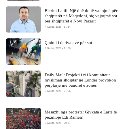
Blerim Latifi: Një ditë do të vajtojmë për
shqiptarët në Maqedoni, siç vajtojmë sot
për shqiptarët e Novi Pazarit
7 Gusht, 2026 - 11:14
Çmimi i derivateve për sot
7 Gusht, 2026 - 11:00
Daily Mail: Projekti i ri i komunitetit
mysliman shqiptar në Londër provokon
përplasje me banorët e zonës
6 Gusht, 2026 - 21:56
Mesazhi nga protesta: Gjykata e Lartë të
pezullojë Edi Ramën!
6 Gusht, 2026 - 20:21