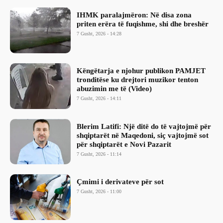
IHMK paralajmëron: Në disa zona
priten erëra të fuqishme, shi dhe breshër
7 Gusht, 2026 - 14:28
Këngëtarja e njohur publikon PAMJET
tronditëse ku drejtori muzikor tenton
abuzimin me të (Video)
7 Gusht, 2026 - 14:11
Blerim Latifi: Një ditë do të vajtojmë për
shqiptarët në Maqedoni, siç vajtojmë sot
për shqiptarët e Novi Pazarit
7 Gusht, 2026 - 11:14
Çmimi i derivateve për sot
7 Gusht, 2026 - 11:00