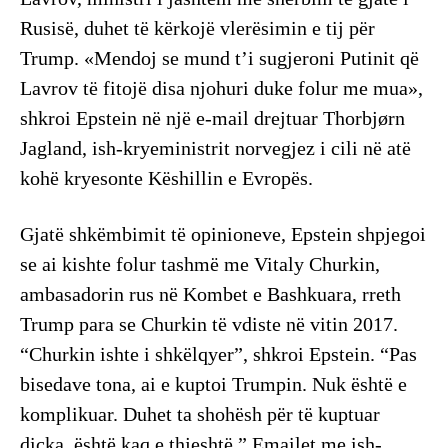
Rusisë, duhet të kërkojë vlerësimin e tij për
Trump. «Mendoj se mund t’i sugjeroni Putinit që
Lavrov të fitojë disa njohuri duke folur me mua»,
shkroi Epstein në një e-mail drejtuar Thorbjørn
Jagland, ish-kryeministrit norvegjez i cili në atë
kohë kryesonte Këshillin e Evropës.
Gjatë shkëmbimit të opinioneve, Epstein shpjegoi
se ai kishte folur tashmë me Vitaly Churkin,
ambasadorin rus në Kombet e Bashkuara, rreth
Trump para se Churkin të vdiste në vitin 2017.
“Churkin ishte i shkëlqyer”, shkroi Epstein. “Pas
bisedave tona, ai e kuptoi Trumpin. Nuk është e
komplikuar. Duhet ta shohësh për të kuptuar
diçka, është kaq e thjeshtë.” Emailet me ish-