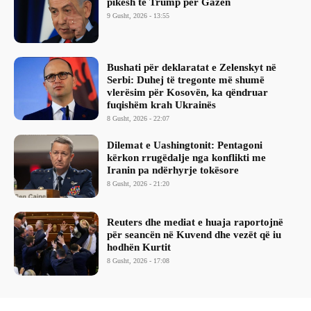
pikësh të Trump për Gazën
9 Gusht, 2026 - 13:55
Bushati për deklaratat e Zelenskyt në
Serbi: Duhej të tregonte më shumë
vlerësim për Kosovën, ka qëndruar
fuqishëm krah Ukrainës
8 Gusht, 2026 - 22:07
Dilemat e Uashingtonit: Pentagoni
kërkon rrugëdalje nga konflikti me
Iranin pa ndërhyrje tokësore
8 Gusht, 2026 - 21:20
Reuters dhe mediat e huaja raportojnë
për seancën në Kuvend dhe vezët që iu
hodhën Kurtit
8 Gusht, 2026 - 17:08