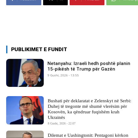
PUBLIKIMET E FUNDIT
Netanyahu: Izraeli hedh poshtë planin
15-pikësh të Trump për Gazën
9 Gusht, 2026 - 13:55
Bushati për deklaratat e Zelenskyt në Serbi:
Duhej të tregonte më shumë vlerësim për
Kosovën, ka qëndruar fuqishëm krah
Ukrainës
8 Gusht, 2026 - 22:07
Dilemat e Uashingtonit: Pentagoni kërkon