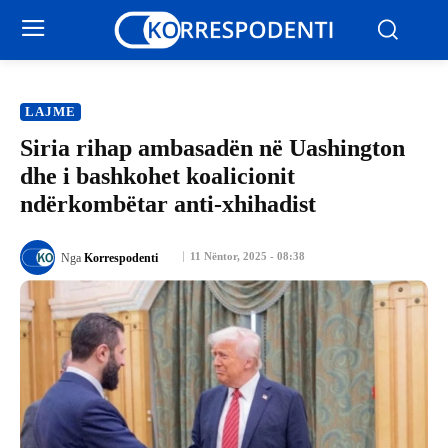
LAJME
Siria rihap ambasadën në Uashington
dhe i bashkohet koalicionit
ndërkombëtar anti-xhihadist
11 Nëntor, 2025 - 08:38
Nga
Korrespodenti