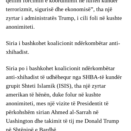
qëllim forcimin e koordinimit në luftën kundër
terrorizmit, sigurisë dhe ekonomisë”, tha një
zyrtar i administratës Trump, i cili foli në kushte
anonimiteti.
Siria i bashkohet koalicionit ndërkombëtar anti-
xhihadist.
Siria po i bashkohet koalicionit ndërkombëtar
anti-xhihadist të udhëhequr nga SHBA-të kundër
grupit Shteti Islamik (ISIS), tha një zyrtar
amerikan të hënën, duke folur në kushte
anonimiteti, mes një vizite të Presidentit të
përkohshëm sirian Ahmed al-Sarrah në
Uashington dhe takimit të tij me Donald Trump
në Shtëpinë e Bardhë.