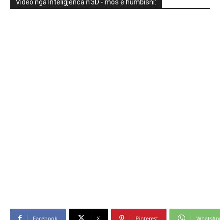
Video nga Inteligjenca n'3D - mos e humbisni:
Facebook
X
Pinterest
WhatsAp