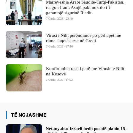
Marrëveshja Arabi Saudite-Turqi-Pakistan,
reagon Irani: Asnjë pakt nuk do t’i
garantojë sigurinë Riadit
7 Gusht, 2026 - 23:49
Virusi i Nilit perëndimor po përhapet me
ritme shqetësuese në Greqi
7 Gusht, 2026 - 17:56
Konfirmohet rasti i parë me Virusin e Nilit
në Kosovë
7 Gusht, 2026 - 17:22
TË NGJASHME
Netanyahu: Izraeli hedh poshtë planin 15-