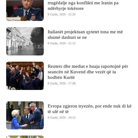
rrugëdalje nga konflikti me Iranin pa
ndërhyrje tokësore
8 Gusht, 2026 - 21:20
Italianët projektuan qytetet tona me më
shumë dashuri se ne
8 Gusht, 2026 - 21:13
Reuters dhe mediat e huaja raportojnë për
seancën në Kuvend dhe vezët që iu
hodhën Kurtit
8 Gusht, 2026 - 17:08
Evropa zgjeron tryezën, por ende nuk di kë
të ulë në të
8 Gusht, 2026 - 10:13