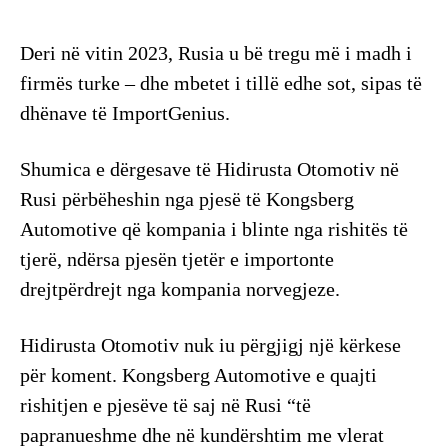
Deri në vitin 2023, Rusia u bë tregu më i madh i
firmës turke – dhe mbetet i tillë edhe sot, sipas të
dhënave të ImportGenius.
Shumica e dërgesave të Hidirusta Otomotiv në
Rusi përbëheshin nga pjesë të Kongsberg
Automotive që kompania i blinte nga rishitës të
tjerë, ndërsa pjesën tjetër e importonte
drejtpërdrejt nga kompania norvegjeze.
Hidirusta Otomotiv nuk iu përgjigj një kërkese
për koment. Kongsberg Automotive e quajti
rishitjen e pjesëve të saj në Rusi “të
papranueshme dhe në kundërshtim me vlerat