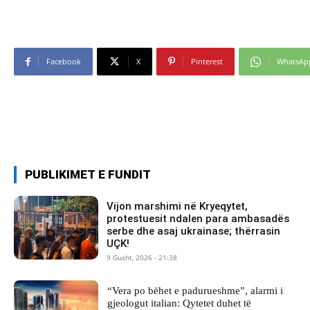
Facebook
X
Pinterest
WhatsAp
PUBLIKIMET E FUNDIT
Vijon marshimi në Kryeqytet,
protestuesit ndalen para ambasadës
serbe dhe asaj ukrainase; thërrasin
UÇK!
9 Gusht, 2026 - 21:38
“Vera po bëhet e padurueshme”, alarmi i
gjeologut italian: Qytetet duhet të