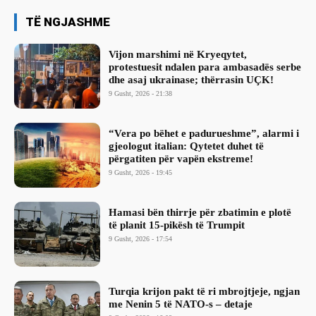
TË NGJASHME
Vijon marshimi në Kryeqytet,
protestuesit ndalen para ambasadës serbe
dhe asaj ukrainase; thërrasin UÇK!
9 Gusht, 2026 - 21:38
“Vera po bëhet e padurueshme”, alarmi i
gjeologut italian: Qytetet duhet të
përgatiten për vapën ekstreme!
9 Gusht, 2026 - 19:45
Hamasi bën thirrje për zbatimin e plotë
të planit 15-pikësh të Trumpit
9 Gusht, 2026 - 17:54
Turqia krijon pakt të ri mbrojtjeje, ngjan
me Nenin 5 të NATO-s – detaje