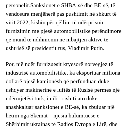
personelit.Sanksionet e SHBA-së dhe BE-së, të
vendosura menjëherë pas pushtimit në shkurt të
vitit 2022, kishin për qëllim të ndërprisnin
furnizimin me pjesë automobilistike perëndimore
që mund të ndihmonin në mbajtjen aktive të
ushtrisë së presidentit rus, Vladimir Putin.
Por, një ndër furnizuesit kryesorë norvegjez të
industrisë automobilistike, ka eksportuar miliona
dollarë pjesë kamionësh që përfunduan duke
ushqyer makinerinë e luftës të Rusisë përmes një
ndërmjetësi turk, i cili i rishiti ato duke
anashkaluar sanksionet e BE-së, ka zbuluar një
hetim nga Skemat – njësia hulumtuese e
Shërbimit ukrainas të Radios Evropa e Lirë, dhe