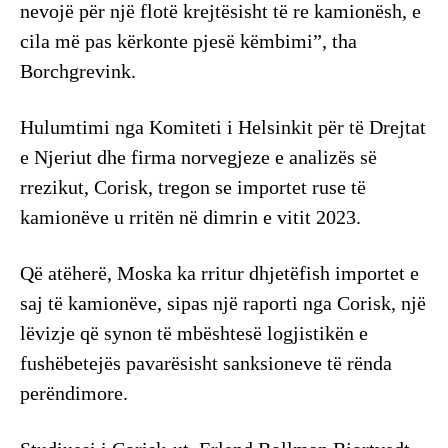
nevojë për një flotë krejtësisht të re kamionësh, e
cila më pas kërkonte pjesë këmbimi”, tha
Borchgrevink.
Hulumtimi nga Komiteti i Helsinkit për të Drejtat
e Njeriut dhe firma norvegjeze e analizës së
rrezikut, Corisk, tregon se importet ruse të
kamionëve u rritën në dimrin e vitit 2023.
Që atëherë, Moska ka rritur dhjetëfish importet e
saj të kamionëve, sipas një raporti nga Corisk, një
lëvizje që synon të mbështesë logjistikën e
fushëbetejës pavarësisht sanksioneve të rënda
perëndimore.