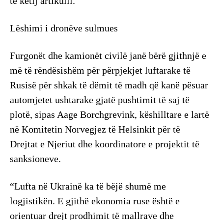
të këtij artikulli.
Lëshimi i dronëve sulmues
Furgonët dhe kamionët civilë janë bërë gjithnjë e
më të rëndësishëm për përpjekjet luftarake të
Rusisë për shkak të dëmit të madh që kanë pësuar
automjetet ushtarake gjatë pushtimit të saj të
plotë, sipas Aage Borchgrevink, këshilltare e lartë
në Komitetin Norvegjez të Helsinkit për të
Drejtat e Njeriut dhe koordinatore e projektit të
sanksioneve.
“Lufta në Ukrainë ka të bëjë shumë me
logjistikën. E gjithë ekonomia ruse është e
orientuar drejt prodhimit të mallrave dhe