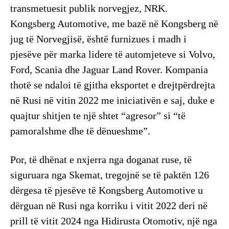
transmetuesit publik norvegjez, NRK.
Kongsberg Automotive, me bazë në Kongsberg në
jug të Norvegjisë, është furnizues i madh i
pjesëve për marka lidere të automjeteve si Volvo,
Ford, Scania dhe Jaguar Land Rover. Kompania
thotë se ndaloi të gjitha eksportet e drejtpërdrejta
në Rusi në vitin 2022 me iniciativën e saj, duke e
quajtur shitjen te një shtet “agresor” si “të
pamoralshme dhe të dënueshme”.
Por, të dhënat e nxjerra nga doganat ruse, të
siguruara nga Skemat, tregojnë se të paktën 126
dërgesa të pjesëve të Kongsberg Automotive u
dërguan në Rusi nga korriku i vitit 2022 deri në
prill të vitit 2024 nga Hidirusta Otomotiv, një nga