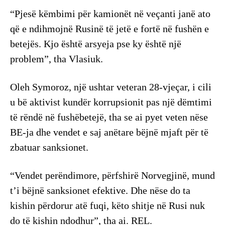
“Pjesë këmbimi për kamionët në veçanti janë ato
që e ndihmojnë Rusinë të jetë e fortë në fushën e
betejës. Kjo është arsyeja pse ky është një
problem”, tha Vlasiuk.
Oleh Symoroz, një ushtar veteran 28-vjeçar, i cili
u bë aktivist kundër korrupsionit pas një dëmtimi
të rëndë në fushëbetejë, tha se ai pyet veten nëse
BE-ja dhe vendet e saj anëtare bëjnë mjaft për të
zbatuar sanksionet.
“Vendet perëndimore, përfshirë Norvegjinë, mund
t’i bëjnë sanksionet efektive. Dhe nëse do ta
kishin përdorur atë fuqi, këto shitje në Rusi nuk
do të kishin ndodhur”, tha ai. REL.