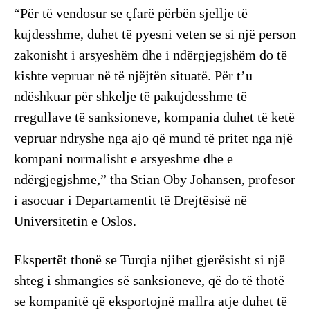
“Për të vendosur se çfarë përbën sjellje të
kujdesshme, duhet të pyesni veten se si një person
zakonisht i arsyeshëm dhe i ndërgjegjshëm do të
kishte vepruar në të njëjtën situatë. Për t’u
ndëshkuar për shkelje të pakujdesshme të
rregullave të sanksioneve, kompania duhet të ketë
vepruar ndryshe nga ajo që mund të pritet nga një
kompani normalisht e arsyeshme dhe e
ndërgjegjshme,” tha Stian Oby Johansen, profesor
i asocuar i Departamentit të Drejtësisë në
Universitetin e Oslos.
Ekspertët thonë se Turqia njihet gjerësisht si një
shteg i shmangies së sanksioneve, që do të thotë
se kompanitë që eksportojnë mallra atje duhet të