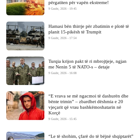
përgatiten për vapën ekstreme!
9 Gusht, 2026 - 19:45
Hamasi bën thirrje për zbatimin e plotë të
planit 15-pikësh të Trumpit
9 Gusht, 2026 - 17:54
Turqia krijon pakt të ri mbrojtjeje, ngjan
me Nenin 5 të NATO-s – detaje
9 Gusht, 2026 - 16:08
“E vrava se më ngacmoi të dashurën dhe
bënte trimin” – zbardhet dëshmia e 20
vjeçarit që vrau bashkëmoshatarin në
Korçë
9 Gusht, 2026 - 15:45
“Le të shohim, çfarë do të bëjnë shqiptarët”