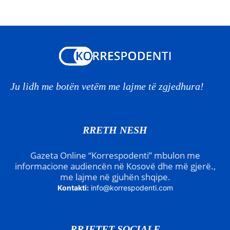
Ju lidh me botën vetëm me lajme të zgjedhura!
RRETH NESH
Gazeta Online “Korrespodenti” mbulon me
informacione audiencën në Kosovë dhe më gjerë.,
me lajme në gjuhën shqipe.
Kontakti:
info@korrespodenti.com
RRJETET SOCIALE