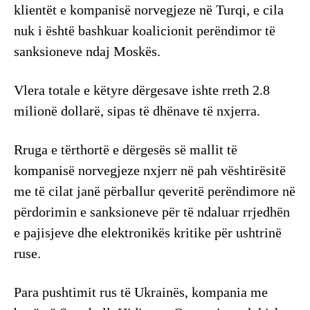
klientët e kompanisë norvegjeze në Turqi, e cila
nuk i është bashkuar koalicionit perëndimor të
sanksioneve ndaj Moskës.
Vlera totale e këtyre dërgesave ishte rreth 2.8
milionë dollarë, sipas të dhënave të nxjerra.
Rruga e tërthortë e dërgesës së mallit të
kompanisë norvegjeze nxjerr në pah vështirësitë
me të cilat janë përballur qeveritë perëndimore në
përdorimin e sanksioneve për të ndaluar rrjedhën
e pajisjeve dhe elektronikës kritike për ushtrinë
ruse.
Para pushtimit rus të Ukrainës, kompania me