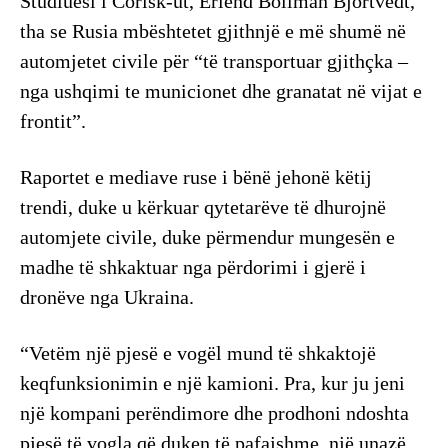
Studiuesi i Corisk-ut, Erlend Bollman Bjortvedt,
tha se Rusia mbështetet gjithnjë e më shumë në
automjetet civile për “të transportuar gjithçka –
nga ushqimi te municionet dhe granatat në vijat e
frontit”.
Raportet e mediave ruse i bënë jehonë këtij
trendi, duke u kërkuar qytetarëve të dhurojnë
automjete civile, duke përmendur mungesën e
madhe të shkaktuar nga përdorimi i gjerë i
dronëve nga Ukraina.
“Vetëm një pjesë e vogël mund të shkaktojë
keqfunksionimin e një kamioni. Pra, kur ju jeni
një kompani perëndimore dhe prodhoni ndoshta
pjesë të vogla që duken të pafajshme, një unazë