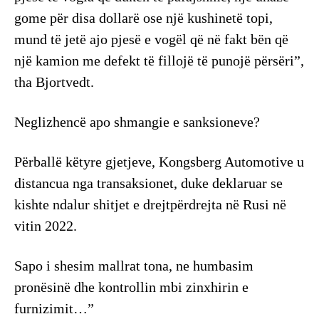
gome për disa dollarë ose një kushinetë topi,
mund të jetë ajo pjesë e vogël që në fakt bën që
një kamion me defekt të fillojë të punojë përsëri”,
tha Bjortvedt.
Neglizhencë apo shmangie e sanksioneve?
Përballë këtyre gjetjeve, Kongsberg Automotive u
distancua nga transaksionet, duke deklaruar se
kishte ndalur shitjet e drejtpërdrejta në Rusi në
vitin 2022.
Sapo i shesim mallrat tona, ne humbasim
pronësinë dhe kontrollin mbi zinxhirin e
furnizimit…”