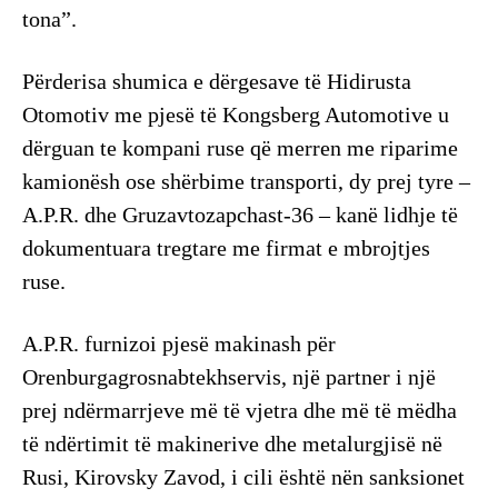
tona”.
Përderisa shumica e dërgesave të Hidirusta
Otomotiv me pjesë të Kongsberg Automotive u
dërguan te kompani ruse që merren me riparime
kamionësh ose shërbime transporti, dy prej tyre –
A.P.R. dhe Gruzavtozapchast-36 – kanë lidhje të
dokumentuara tregtare me firmat e mbrojtjes
ruse.
A.P.R. furnizoi pjesë makinash për
Orenburgagrosnabtekhservis, një partner i një
prej ndërmarrjeve më të vjetra dhe më të mëdha
të ndërtimit të makinerive dhe metalurgjisë në
Rusi, Kirovsky Zavod, i cili është nën sanksionet