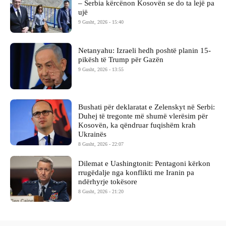
– Serbia kërcënon Kosovën se do ta lejë pa
ujë
9 Gusht, 2026 - 15:40
Netanyahu: Izraeli hedh poshtë planin 15-
pikësh të Trump për Gazën
9 Gusht, 2026 - 13:55
Bushati për deklaratat e Zelenskyt në Serbi:
Duhej të tregonte më shumë vlerësim për
Kosovën, ka qëndruar fuqishëm krah
Ukrainës
8 Gusht, 2026 - 22:07
Dilemat e Uashingtonit: Pentagoni kërkon
rrugëdalje nga konflikti me Iranin pa
ndërhyrje tokësore
8 Gusht, 2026 - 21:20