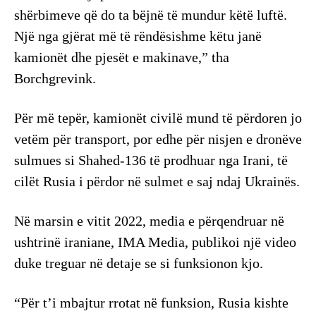
shërbimeve që do ta bëjnë të mundur këtë luftë.
Një nga gjërat më të rëndësishme këtu janë
kamionët dhe pjesët e makinave,” tha
Borchgrevink.
Për më tepër, kamionët civilë mund të përdoren jo
vetëm për transport, por edhe për nisjen e dronëve
sulmues si Shahed-136 të prodhuar nga Irani, të
cilët Rusia i përdor në sulmet e saj ndaj Ukrainës.
Në marsin e vitit 2022, media e përqendruar në
ushtrinë iraniane, IMA Media, publikoi një video
duke treguar në detaje se si funksionon kjo.
“Për t’i mbajtur rrotat në funksion, Rusia kishte