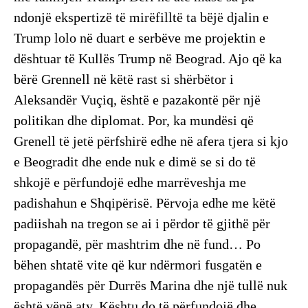
ndonjë ekspertizë të mirëfilltë ta bëjë djalin e
Trump lolo në duart e serbëve me projektin e
dështuar të Kullës Trump në Beograd. Ajo që ka
bërë Grennell në këtë rast si shërbëtor i
Aleksandër Vuçiq, është e pazakontë për një
politikan dhe diplomat. Por, ka mundësi që
Grenell të jetë përfshirë edhe në afera tjera si kjo
e Beogradit dhe ende nuk e dimë se si do të
shkojë e përfundojë edhe marrëveshja me
padishahun e Shqipërisë. Përvoja edhe me këtë
padiishah na tregon se ai i përdor të gjithë për
propagandë, për mashtrim dhe në fund… Po
bëhen shtatë vite që kur ndërmori fusgatën e
propagandës për Durrës Marina dhe një tullë nuk
është vënë aty. Kështu do të përfundojë dhe