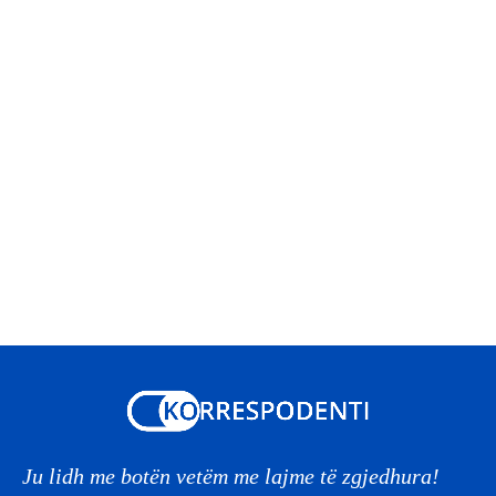
Ju lidh me botën vetëm me lajme të zgjedhura!