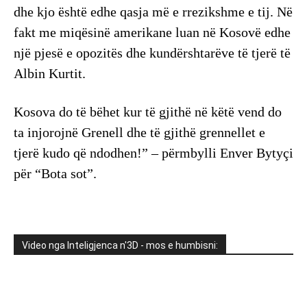
dhe kjo është edhe qasja më e rrezikshme e tij. Në
fakt me miqësinë amerikane luan në Kosovë edhe
një pjesë e opozitës dhe kundërshtarëve të tjerë të
Albin Kurtit.
Kosova do të bëhet kur të gjithë në këtë vend do
ta injorojnë Grenell dhe të gjithë grennellet e
tjerë kudo që ndodhen!” – përmbylli Enver Bytyçi
për “Bota sot”.
Video nga Inteligjenca n'3D - mos e humbisni: