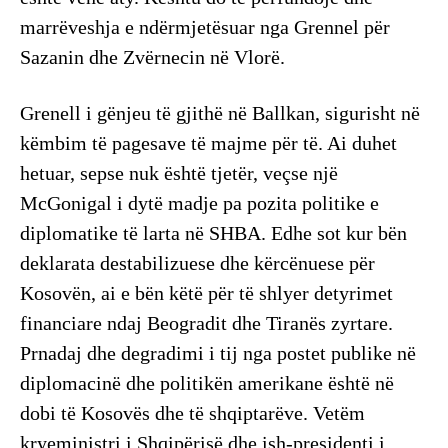
marrëveshja e ndërmjetësuar nga Grennel për
Sazanin dhe Zvërnecin në Vlorë.
Grenell i gënjeu të gjithë në Ballkan, sigurisht në
këmbim të pagesave të majme për të. Ai duhet
hetuar, sepse nuk është tjetër, veçse një
McGonigal i dytë madje pa pozita politike e
diplomatike të larta në SHBA. Edhe sot kur bën
deklarata destabilizuese dhe kërcënuese për
Kosovën, ai e bën këtë për të shlyer detyrimet
financiare ndaj Beogradit dhe Tiranës zyrtare.
Prnadaj dhe degradimi i tij nga postet publike në
diplomacinë dhe politikën amerikane është në
dobi të Kosovës dhe të shqiptarëve. Vetëm
kryeministri i Shqipërisë dhe ish-presidenti i