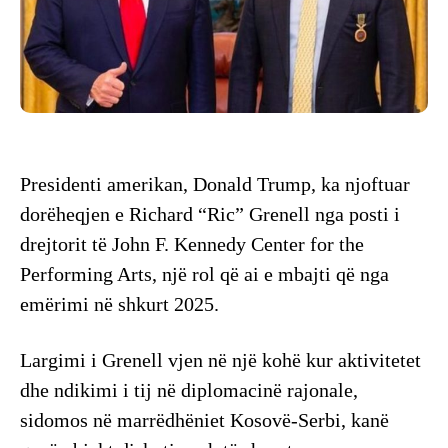
Presidenti amerikan, Donald Trump, ka njoftuar
dorëheqjen e Richard “Ric” Grenell nga posti i
drejtorit të John F. Kennedy Center for the
Performing Arts, një rol që ai e mbajti që nga
emërimi në shkurt 2025.
Largimi i Grenell vjen në një kohë kur aktivitetet
dhe ndikimi i tij në diplomacinë rajonale,
sidomos në marrëdhëniet Kosovë-Serbi, kanë