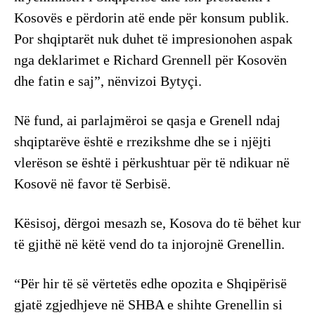
Kosovës e përdorin atë ende për konsum publik.
Por shqiptarët nuk duhet të impresionohen aspak
nga deklarimet e Richard Grennell për Kosovën
dhe fatin e saj”, nënvizoi Bytyçi.
Në fund, ai parlajmëroi se qasja e Grenell ndaj
shqiptarëve është e rrezikshme dhe se i njëjti
vlerëson se është i përkushtuar për të ndikuar në
Kosovë në favor të Serbisë.
Kësisoj, dërgoi mesazh se, Kosova do të bëhet kur
të gjithë në këtë vend do ta injorojnë Grenellin.
“Për hir të së vërtetës edhe opozita e Shqipërisë
gjatë zgjedhjeve në SHBA e shihte Grenellin si