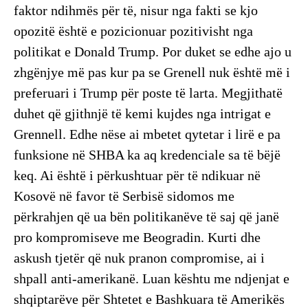
faktor ndihmës për të, nisur nga fakti se kjo
opozitë është e pozicionuar pozitivisht nga
politikat e Donald Trump. Por duket se edhe ajo u
zhgënjye më pas kur pa se Grenell nuk është më i
preferuari i Trump për poste të larta. Megjithatë
duhet që gjithnjë të kemi kujdes nga intrigat e
Grennell. Edhe nëse ai mbetet qytetar i lirë e pa
funksione në SHBA ka aq kredenciale sa të bëjë
keq. Ai është i përkushtuar për të ndikuar në
Kosovë në favor të Serbisë sidomos me
përkrahjen që ua bën politikanëve të saj që janë
pro kompromiseve me Beogradin. Kurti dhe
askush tjetër që nuk pranon compromise, ai i
shpall anti-amerikanë. Luan kështu me ndjenjat e
shqiptarëve për Shtetet e Bashkuara të Amerikës