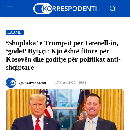
LAJME
‘Shuplaka’ e Trump-it për Grenell-in,
‘godet’ Bytyçi: Kjo është fitore për
Kosovën dhe goditje për politikat anti-
shqiptare
17 Mars, 2026 - 16:01
Nga
Korrespodenti