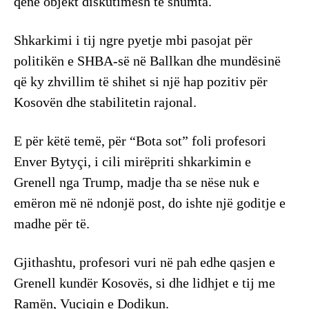
qenë objekt diskutimesh të shumta.
Shkarkimi i tij ngre pyetje mbi pasojat për
politikën e SHBA-së në Ballkan dhe mundësinë
që ky zhvillim të shihet si një hap pozitiv për
Kosovën dhe stabilitetin rajonal.
E për këtë temë, për “Bota sot” foli profesori
Enver Bytyçi, i cili mirëpriti shkarkimin e
Grenell nga Trump, madje tha se nëse nuk e
emëron më në ndonjë post, do ishte një goditje e
madhe për të.
Gjithashtu, profesori vuri në pah edhe qasjen e
Grenell kundër Kosovës, si dhe lidhjet e tij me
Ramën, Vuçiqin e Dodikun.