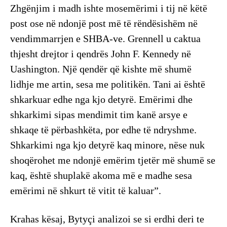
Zhgënjim i madh ishte mosemërimi i tij në këtë
post ose në ndonjë post më të rëndësishëm në
vendimmarrjen e SHBA-ve. Grennell u caktua
thjesht drejtor i qendrës John F. Kennedy në
Uashington. Një qendër që kishte më shumë
lidhje me artin, sesa me politikën. Tani ai është
shkarkuar edhe nga kjo detyrë. Emërimi dhe
shkarkimi sipas mendimit tim kanë arsye e
shkaqe të përbashkëta, por edhe të ndryshme.
Shkarkimi nga kjo detyrë kaq minore, nëse nuk
shoqërohet me ndonjë emërim tjetër më shumë se
kaq, është shuplakë akoma më e madhe sesa
emërimi në shkurt të vitit të kaluar”.
Krahas kësaj, Bytyçi analizoi se si erdhi deri te