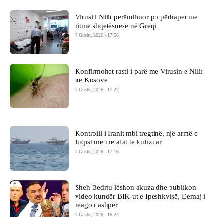
Virusi i Nilit perëndimor po përhapet me
ritme shqetësuese në Greqi
7 Gusht, 2026 - 17:56
Konfirmohet rasti i parë me Virusin e Nilit
në Kosovë
7 Gusht, 2026 - 17:22
Kontrolli i Iranit mbi tregtinë, një armë e
fuqishme me afat të kufizuar
7 Gusht, 2026 - 17:16
Sheh Bedriu lëshon akuza dhe publikon
video kundër BIK-ut e Ipeshkvisë, Demaj i
reagon ashpër
7 Gusht, 2026 - 16:24