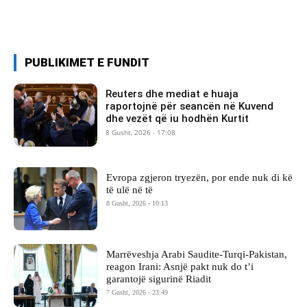
PUBLIKIMET E FUNDIT
Reuters dhe mediat e huaja
raportojnë për seancën në Kuvend
dhe vezët që iu hodhën Kurtit
8 Gusht, 2026 - 17:08
Evropa zgjeron tryezën, por ende nuk di kë
të ulë në të
8 Gusht, 2026 - 10:13
Marrëveshja Arabi Saudite-Turqi-Pakistan,
reagon Irani: Asnjë pakt nuk do t’i
garantojë sigurinë Riadit
7 Gusht, 2026 - 23:49