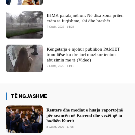
IHMK paralajmëron: Në disa zona priten
erëra të fuqishme, shi dhe breshër
7 Gusht, 2026 - 14:28
Këngëtarja e njohur publikon PAMJET
tronditëse ku drejtori muzikor tenton
abuzimin me të (Video)
7 Gusht, 2026 - 14:11
TË NGJASHME
Reuters dhe mediat e huaja raportojnë
për seancën në Kuvend dhe vezët që iu
hodhën Kurtit
8 Gusht, 2026 - 17:08