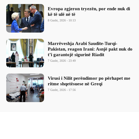
Evropa zgjeron tryezën, por ende nuk di
kë të ulë në të
8 Gusht, 2026 - 10:13
Marrëveshja Arabi Saudite-Turqi-
Pakistan, reagon Irani: Asnjë pakt nuk do
t’i garantojë sigurinë Riadit
7 Gusht, 2026 - 23:49
Virusi i Nilit perëndimor po përhapet me
ritme shqetësuese në Greqi
7 Gusht, 2026 - 17:56