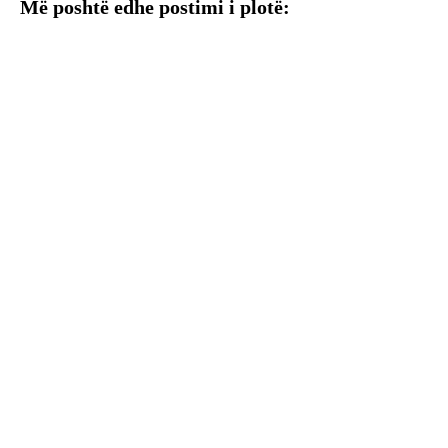
Më poshtë edhe postimi i plotë: