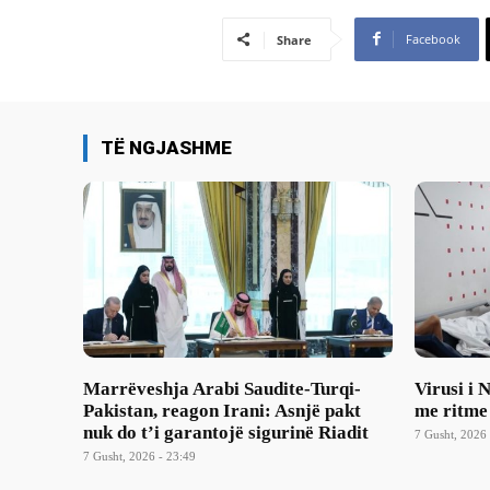
Facebook
Share
TË NGJASHME
Marrëveshja Arabi Saudite-Turqi-
Virusi i 
Pakistan, reagon Irani: Asnjë pakt
me ritme
nuk do t’i garantojë sigurinë Riadit
7 Gusht, 2026 
7 Gusht, 2026 - 23:49