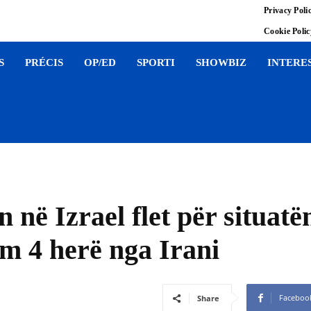
Privacy Poli
Cookie Poli
S
PRÉCIS
OP/ED
SPORTI
SHOWBIZ
INTERE
 në Izrael flet për situatë
 4 herë nga Irani
Faceboo
Share