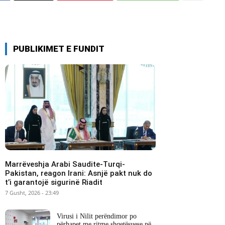
PUBLIKIMET E FUNDIT
Marrëveshja Arabi Saudite-Turqi-
Pakistan, reagon Irani: Asnjë pakt nuk do
t’i garantojë sigurinë Riadit
7 Gusht, 2026 - 23:49
Virusi i Nilit perëndimor po
përhapet me ritme shqetësuese në