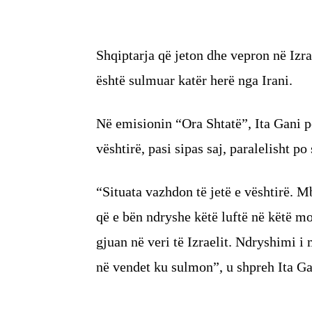
Shqiptarja që jeton dhe vepron në Izra
është sulmuar katër herë nga Irani.
Në emisionin “Ora Shtatë”, Ita Gani po
vështirë, pasi sipas saj, paralelisht 
“Situata vazhdon të jetë e vështirë. 
që e bën ndryshe këtë luftë në këtë m
gjuan në veri të Izraelit. Ndryshimi i 
në vendet ku sulmon”, u shpreh Ita G