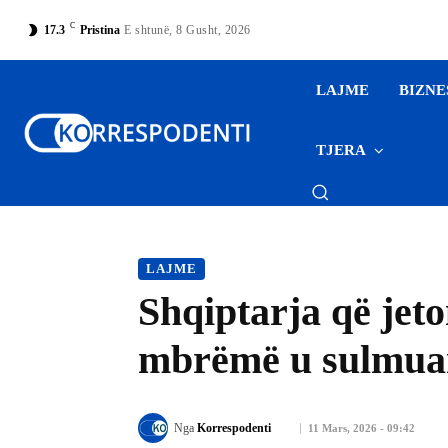
C
17.3
Pristina
E shtunë, 8 Gusht, 2026
LAJME
BIZNE
TJERA
LAJME
Shqiptarja që jeton
mbrëmë u sulmuam
Nga
Korrespodenti
11 Mars, 2026 - 09:42