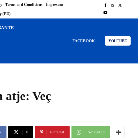
cy
Terms and Conditions
Impresum
cy (EU)
SANTE
FACEBOOK
YOUTUBE
n atje: Veç
k
X
Pinterest
WhatsApp