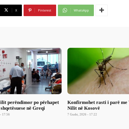
X
Pinterest
WhatsApp
Nilit perëndimor po përhapet
Konfirmohet rasti i parë me 
 shqetësuese në Greqi
Nilit në Kosovë
- 17:56
7 Gusht, 2026 - 17:22