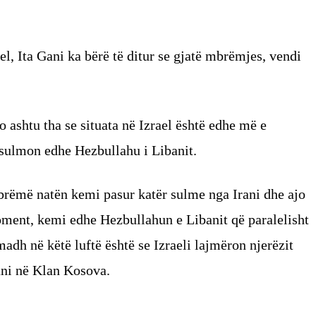
el, Ita Gani ka bërë të ditur se gjatë mbrëmjes, vendi
 ashtu tha se situata në Izrael është edhe më e
po sulmon edhe Hezbullahu i Libanit.
Mbrëmë natën kemi pasur katër sulme nga Irani dhe ajo
oment, kemi edhe Hezbullahun e Libanit që paralelisht
madh në këtë luftë është se Izraeli lajmëron njerëzit
ani në Klan Kosova.