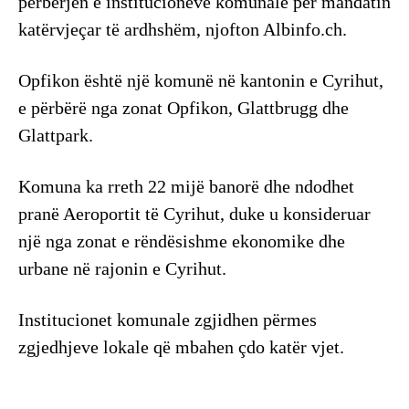
përbërjen e institucioneve komunale për mandatin
katërvjeçar të ardhshëm, njofton Albinfo.ch.
Opfikon është një komunë në kantonin e Cyrihut,
e përbërë nga zonat Opfikon, Glattbrugg dhe
Glattpark.
Komuna ka rreth 22 mijë banorë dhe ndodhet
pranë Aeroportit të Cyrihut, duke u konsideruar
një nga zonat e rëndësishme ekonomike dhe
urbane në rajonin e Cyrihut.
Institucionet komunale zgjidhen përmes
zgjedhjeve lokale që mbahen çdo katër vjet.