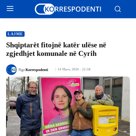
LAJME
Shqiptarët fitojnë katër ulëse në
zgjedhjet komunale në Cyrih
14 Mars, 2026 - 22:58
Nga
Korrespodenti