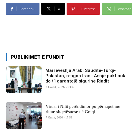
Facebook
X
Pinterest
WhatsAp
PUBLIKIMET E FUNDIT
Marrëveshja Arabi Saudite-Turqi-
Pakistan, reagon Irani: Asnjë pakt nuk
do t’i garantojë sigurinë Riadit
7 Gusht, 2026 - 23:49
Virusi i Nilit perëndimor po përhapet me
ritme shqetësuese në Greqi
7 Gusht, 2026 - 17:56