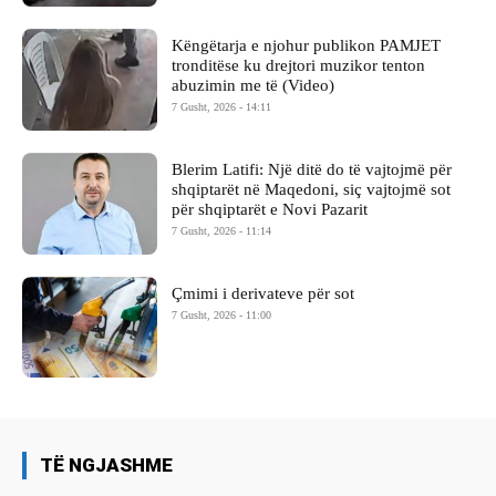
Këngëtarja e njohur publikon PAMJET
tronditëse ku drejtori muzikor tenton
abuzimin me të (Video)
7 Gusht, 2026 - 14:11
Blerim Latifi: Një ditë do të vajtojmë për
shqiptarët në Maqedoni, siç vajtojmë sot
për shqiptarët e Novi Pazarit
7 Gusht, 2026 - 11:14
Çmimi i derivateve për sot
7 Gusht, 2026 - 11:00
TË NGJASHME