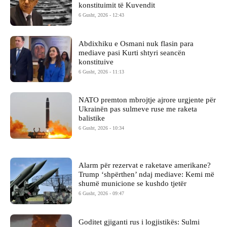
konstituimit të Kuvendit
6 Gusht, 2026 - 12:43
Abdixhiku e Osmani nuk flasin para
mediave pasi Kurti shtyri seancën
konstituive
6 Gusht, 2026 - 11:13
NATO premton mbrojtje ajrore urgjente për
Ukrainën pas sulmeve ruse me raketa
balistike
6 Gusht, 2026 - 10:34
Alarm për rezervat e raketave amerikane?
Trump ‘shpërthen’ ndaj mediave: Kemi më
shumë municione se kushdo tjetër
6 Gusht, 2026 - 09:47
Goditet gjiganti rus i logjistikës: Sulmi