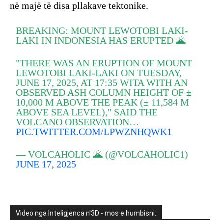
në majë të disa pllakave tektonike.
BREAKING: MOUNT LEWOTOBI LAKI-
LAKI IN INDONESIA HAS ERUPTED 🌋
"THERE WAS AN ERUPTION OF MOUNT
LEWOTOBI LAKI-LAKI ON TUESDAY,
JUNE 17, 2025, AT 17:35 WITA WITH AN
OBSERVED ASH COLUMN HEIGHT OF ±
10,000 M ABOVE THE PEAK (± 11,584 M
ABOVE SEA LEVEL)," SAID THE
VOLCANO OBSERVATION…
PIC.TWITTER.COM/LPWZNHQWK1
— VOLCAHOLIC 🌋 (@VOLCAHOLIC1)
JUNE 17, 2025
Video nga Inteligjenca n'3D - mos e humbisni: