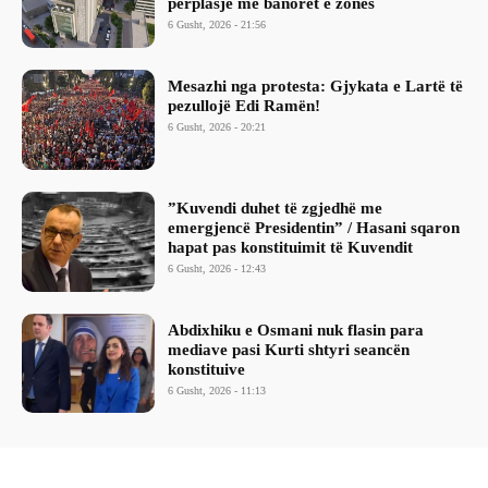
përplasje me banorët e zonës
6 Gusht, 2026 - 21:56
Mesazhi nga protesta: Gjykata e Lartë të
pezullojë Edi Ramën!
6 Gusht, 2026 - 20:21
​”Kuvendi duhet të zgjedhë me
emergjencë Presidentin” / Hasani sqaron
hapat pas konstituimit të Kuvendit
6 Gusht, 2026 - 12:43
Abdixhiku e Osmani nuk flasin para
mediave pasi Kurti shtyri seancën
konstituive
6 Gusht, 2026 - 11:13