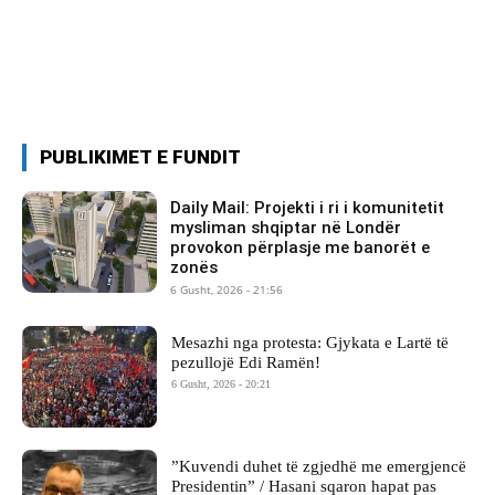
PUBLIKIMET E FUNDIT
Daily Mail: Projekti i ri i komunitetit
mysliman shqiptar në Londër
provokon përplasje me banorët e
zonës
6 Gusht, 2026 - 21:56
Mesazhi nga protesta: Gjykata e Lartë të
pezullojë Edi Ramën!
6 Gusht, 2026 - 20:21
​”Kuvendi duhet të zgjedhë me emergjencë
Presidentin” / Hasani sqaron hapat pas