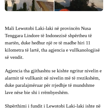
Mali Lewotobi Laki-laki në provincën Nusa
Tenggara Lindore të Indonezisë shpërtheu të
martën, duke hedhur një re të madhe hiri 11
kilometra të lartë, tha agjencia e vullkanologjisë
së vendit.
Agjencia tha gjithashtu se kishte ngritur nivelin e
alarmit të vullkanit në nivelin më të rrezikshëm,
duke paralajmëruar për rrjedhje të mundshme
lave nëse bie shi i rrëmbyeshëm.
Shpërthimi i fundit i Lewotobi Laki-laki ishte në