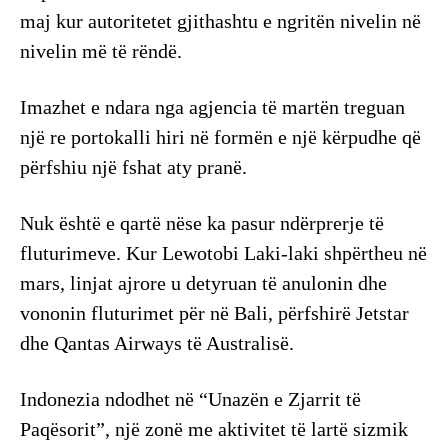
maj kur autoritetet gjithashtu e ngritën nivelin në
nivelin më të rëndë.
Imazhet e ndara nga agjencia të martën treguan
një re portokalli hiri në formën e një kërpudhe që
përfshiu një fshat aty pranë.
Nuk është e qartë nëse ka pasur ndërprerje të
fluturimeve. Kur Lewotobi Laki-laki shpërtheu në
mars, linjat ajrore u detyruan të anulonin dhe
vononin fluturimet për në Bali, përfshirë Jetstar
dhe Qantas Airways të Australisë.
Indonezia ndodhet në “Unazën e Zjarrit të
Paqësorit”, një zonë me aktivitet të lartë sizmik