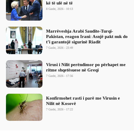
kë të ulë në të
8 Gusht, 2026 - 10:13
Marrëveshja Arabi Saudite-Turqi-
Pakistan, reagon Irani: Asnjë pakt nuk do
t’i garantojë sigurinë Riadit
7 Gusht, 2026 - 23:49
Virusi i Nilit perëndimor po përhapet me
ritme shqetësuese në Greqi
7 Gusht, 2026 - 17:56
Konfirmohet rasti i parë me Virusin e
Nilit në Kosovë
7 Gusht, 2026 - 17:22