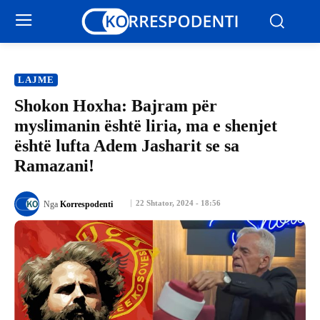
LAJME
Shokon Hoxha: Bajram për
myslimanin është liria, ma e shenjet
është lufta Adem Jasharit se sa
Ramazani!
22 Shtator, 2024 - 18:56
Nga
Korrespodenti