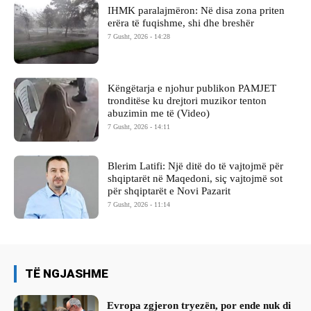
IHMK paralajmëron: Në disa zona priten
erëra të fuqishme, shi dhe breshër
7 Gusht, 2026 - 14:28
Këngëtarja e njohur publikon PAMJET
tronditëse ku drejtori muzikor tenton
abuzimin me të (Video)
7 Gusht, 2026 - 14:11
Blerim Latifi: Një ditë do të vajtojmë për
shqiptarët në Maqedoni, siç vajtojmë sot
për shqiptarët e Novi Pazarit
7 Gusht, 2026 - 11:14
TË NGJASHME
Evropa zgjeron tryezën, por ende nuk di