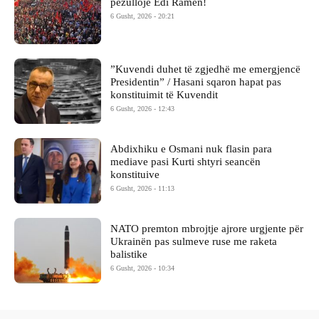
pezullojë Edi Ramën!
6 Gusht, 2026 - 20:21
​”Kuvendi duhet të zgjedhë me emergjencë
Presidentin” / Hasani sqaron hapat pas
konstituimit të Kuvendit
6 Gusht, 2026 - 12:43
Abdixhiku e Osmani nuk flasin para
mediave pasi Kurti shtyri seancën
konstituive
6 Gusht, 2026 - 11:13
NATO premton mbrojtje ajrore urgjente për
Ukrainën pas sulmeve ruse me raketa
balistike
6 Gusht, 2026 - 10:34