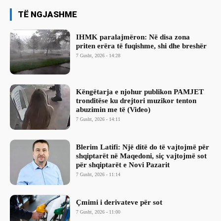
TË NGJASHME
IHMK paralajmëron: Në disa zona
priten erëra të fuqishme, shi dhe breshër
7 Gusht, 2026 - 14:28
Këngëtarja e njohur publikon PAMJET
tronditëse ku drejtori muzikor tenton
abuzimin me të (Video)
7 Gusht, 2026 - 14:11
Blerim Latifi: Një ditë do të vajtojmë për
shqiptarët në Maqedoni, siç vajtojmë sot
për shqiptarët e Novi Pazarit
7 Gusht, 2026 - 11:14
Çmimi i derivateve për sot
7 Gusht, 2026 - 11:00