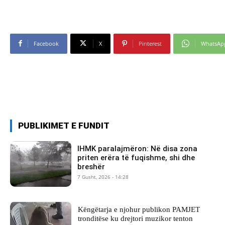
Facebook
X
Pinterest
WhatsAp
PUBLIKIMET E FUNDIT
IHMK paralajmëron: Në disa zona
priten erëra të fuqishme, shi dhe
breshër
7 Gusht, 2026 - 14:28
Këngëtarja e njohur publikon PAMJET
tronditëse ku drejtori muzikor tenton