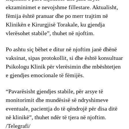
ekzaminimet e nevojshme fillestare. Aktualisht,
fëmija është pranuar dhe po merr trajtim në
Klinikën e Kirurgjisë Torakale, ku gjendja
vlerësohet stabile”, thuhet në njoftim.
Po ashtu siç bëhet e ditur në njoftim janë dhënë
vaksinat, sipas protokollit, si dhe është konsultuar
Psikologu Klinik për vlerësimin dhe mbështetjen
e gjendjes emocionale të fëmijës.
“Pavarësisht gjendjes stabile, për arsye të
monitorimit dhe mundësisë së ndryshimeve
eventuale, pacientja do të qëndrojë për disa ditë
në klinikë”, thuhet ndër të tjera në njoftim.
/Telegrafi/