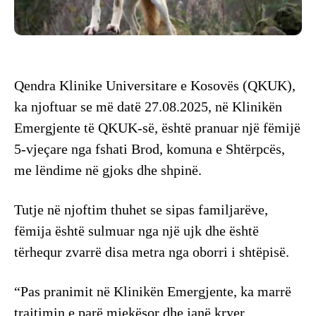
Qendra Klinike Universitare e Kosovës (QKUK),
ka njoftuar se më datë 27.08.2025, në Klinikën
Emergjente të QKUK-së, është pranuar një fëmijë
5-vjeçare nga fshati Brod, komuna e Shtërpcës,
me lëndime në gjoks dhe shpinë.
Tutje në njoftim thuhet se sipas familjarëve,
fëmija është sulmuar nga një ujk dhe është
tërhequr zvarrë disa metra nga oborri i shtëpisë.
“Pas pranimit në Klinikën Emergjente, ka marrë
trajtimin e parë mjekësor dhe janë kryer