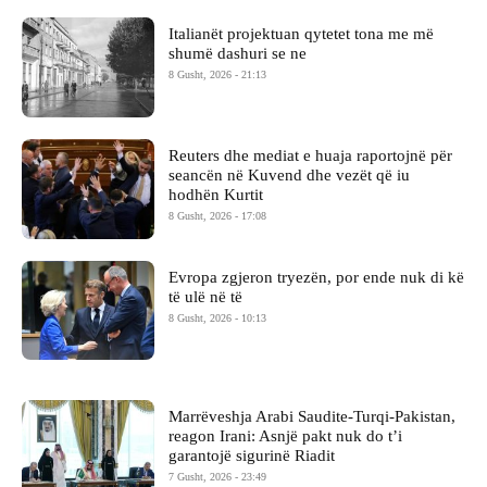
Italianët projektuan qytetet tona me më
shumë dashuri se ne
8 Gusht, 2026 - 21:13
Reuters dhe mediat e huaja raportojnë për
seancën në Kuvend dhe vezët që iu
hodhën Kurtit
8 Gusht, 2026 - 17:08
Evropa zgjeron tryezën, por ende nuk di kë
të ulë në të
8 Gusht, 2026 - 10:13
Marrëveshja Arabi Saudite-Turqi-Pakistan,
reagon Irani: Asnjë pakt nuk do t’i
garantojë sigurinë Riadit
7 Gusht, 2026 - 23:49