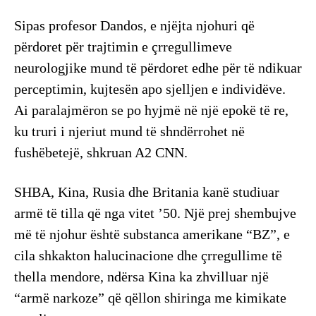
Sipas profesor Dandos, e njëjta njohuri që
përdoret për trajtimin e çrregullimeve
neurologjike mund të përdoret edhe për të ndikuar
perceptimin, kujtesën apo sjelljen e individëve.
Ai paralajmëron se po hyjmë në një epokë të re,
ku truri i njeriut mund të shndërrohet në
fushëbetejë, shkruan A2 CNN.
SHBA, Kina, Rusia dhe Britania kanë studiuar
armë të tilla që nga vitet ’50. Një prej shembujve
më të njohur është substanca amerikane “BZ”, e
cila shkakton halucinacione dhe çrregullime të
thella mendore, ndërsa Kina ka zhvilluar një
“armë narkoze” që qëllon shiringa me kimikate