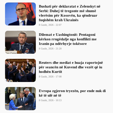
Bushati për deklaratat e Zelenskyt në
Serbi: Duhej të tregonte më shumë
vlerësim për Kosovën, ka qëndruar
fuqishëm krah Ukrainës
8 Gusht, 2026 - 22:07
Dilemat e Uashingtonit: Pentagoni
kërkon rrugëdalje nga konflikti me
Iranin pa ndërhyrje tokësore
8 Gusht, 2026 - 21:20
Reuters dhe mediat e huaja raportojnë
për seancën në Kuvend dhe vezët që iu
hodhën Kurtit
8 Gusht, 2026 - 17:08
Evropa zgjeron tryezën, por ende nuk di
kë të ulë në të
8 Gusht, 2026 - 10:13