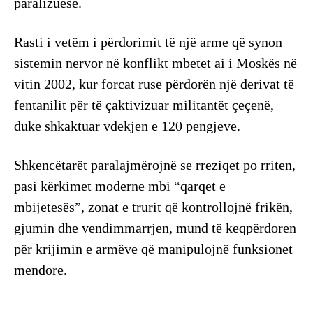
paralizuese.
Rasti i vetëm i përdorimit të një arme që synon
sistemin nervor në konflikt mbetet ai i Moskës në
vitin 2002, kur forcat ruse përdorën një derivat të
fentanilit për të çaktivizuar militantët çeçenë,
duke shkaktuar vdekjen e 120 pengjeve.
Shkencëtarët paralajmërojnë se rreziqet po rriten,
pasi kërkimet moderne mbi “qarqet e
mbijetesës”, zonat e trurit që kontrollojnë frikën,
gjumin dhe vendimmarrjen, mund të keqpërdoren
për krijimin e armëve që manipulojnë funksionet
mendore.