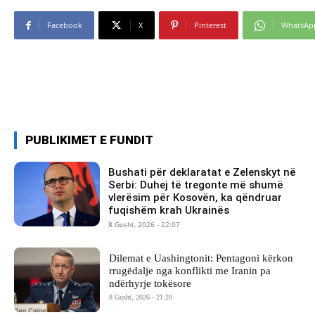
Facebook
X
Pinterest
WhatsAp
PUBLIKIMET E FUNDIT
Bushati për deklaratat e Zelenskyt në
Serbi: Duhej të tregonte më shumë
vlerësim për Kosovën, ka qëndruar
fuqishëm krah Ukrainës
8 Gusht, 2026 - 22:07
Dilemat e Uashingtonit: Pentagoni kërkon
rrugëdalje nga konflikti me Iranin pa
ndërhyrje tokësore
8 Gusht, 2026 - 21:20