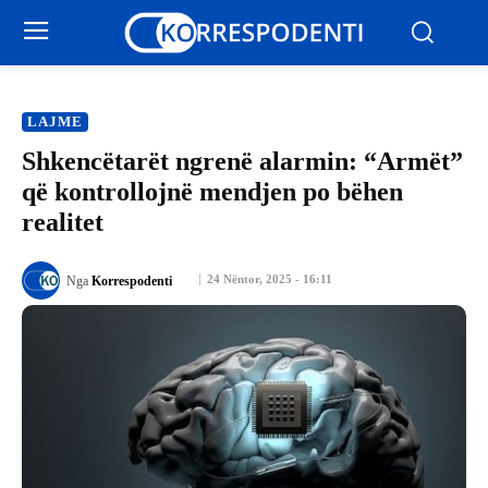
LAJME
Shkencëtarët ngrenë alarmin: “Armët”
që kontrollojnë mendjen po bëhen
realitet
24 Nëntor, 2025 - 16:11
Nga
Korrespodenti