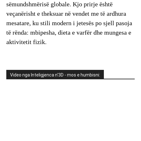
sëmundshmërisë globale. Kjo prirje është
veçanërisht e theksuar në vendet me të ardhura
mesatare, ku stili modern i jetesës po sjell pasoja
të rënda: mbipesha, dieta e varfër dhe mungesa e
aktivitetit fizik.
Video nga Inteligjenca n'3D - mos e humbisni: