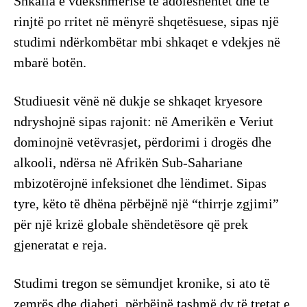
Shkalla e vdekshmërisë te adoleshentët dhe të
rinjtë po rritet në mënyrë shqetësuese, sipas një
studimi ndërkombëtar mbi shkaqet e vdekjes në
mbarë botën.
Studiuesit vënë në dukje se shkaqet kryesore
ndryshojnë sipas rajonit: në Amerikën e Veriut
dominojnë vetëvrasjet, përdorimi i drogës dhe
alkooli, ndërsa në Afrikën Sub-Sahariane
mbizotërojnë infeksionet dhe lëndimet. Sipas
tyre, këto të dhëna përbëjnë një “thirrje zgjimi”
për një krizë globale shëndetësore që prek
gjeneratat e reja.
Studimi tregon se sëmundjet kronike, si ato të
zemrës dhe diabeti, përbëjnë tashmë dy të tretat e