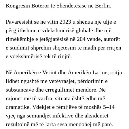
Kongresin Botëror të Shëndetësisë në Berlin.
Pavarësisht se në vitin 2023 u shënua një ulje e
përgjithshme e vdekshmërisë globale dhe një
rimëkëmbje e jetëgjatësisë në 204 vende, autorët
e studimit shprehin shqetësim të madh për rritjen
e vdekshmërisë tek të rinjtë.
Në Amerikën e Veriut dhe Amerikën Latine, rritja
lidhet ngushtë me vetëvrasjet, përdorimin e
substancave dhe çrregullimet mendore. Në
rajonet më të varfra, situata është edhe më
dramatike. Vdekjet e fëmijëve të moshës 5–14
vjeç nga sëmundjet infektive dhe aksidentet
rezultojnë më të larta sesa mendohej më parë.