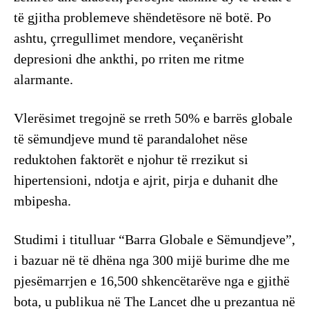
të gjitha problemeve shëndetësore në botë. Po
ashtu, çrregullimet mendore, veçanërisht
depresioni dhe ankthi, po rriten me ritme
alarmante.
Vlerësimet tregojnë se rreth 50% e barrës globale
të sëmundjeve mund të parandalohet nëse
reduktohen faktorët e njohur të rrezikut si
hipertensioni, ndotja e ajrit, pirja e duhanit dhe
mbipesha.
Studimi i titulluar “Barra Globale e Sëmundjeve”,
i bazuar në të dhëna nga 300 mijë burime dhe me
pjesëmarrjen e 16,500 shkencëtarëve nga e gjithë
bota, u publikua në The Lancet dhe u prezantua në