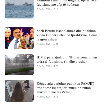
Kontrolli i Iranit mbi tregtinë, një armë e
fuqishme me afat të kufizuar
7 Gusht, 2026 - 17:16
Sheh Bedriu lëshon akuza dhe publikon
video kundër BIK-ut e Ipeshkvisë, Demaj i
reagon ashpër
7 Gusht, 2026 - 16:24
IHMK paralajmëron: Në disa zona priten
erëra të fuqishme, shi dhe breshër
7 Gusht, 2026 - 14:28
Këngëtarja e njohur publikon PAMJET
tronditëse ku drejtori muzikor tenton
abuzimin me të (Video)
7 Gusht, 2026 - 14:11