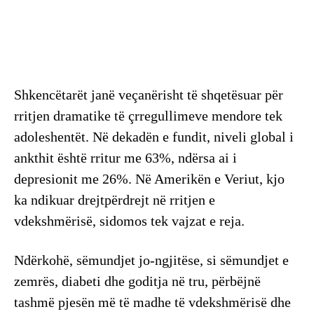
Shkencëtarët janë veçanërisht të shqetësuar për
rritjen dramatike të çrregullimeve mendore tek
adoleshentët. Në dekadën e fundit, niveli global i
ankthit është rritur me 63%, ndërsa ai i
depresionit me 26%. Në Amerikën e Veriut, kjo
ka ndikuar drejtpërdrejt në rritjen e
vdekshmërisë, sidomos tek vajzat e reja.
Ndërkohë, sëmundjet jo-ngjitëse, si sëmundjet e
zemrës, diabeti dhe goditja në tru, përbëjnë
tashmë pjesën më të madhe të vdekshmërisë dhe