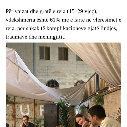
Për vajzat dhe gratë e reja (15–29 vjeç),
vdekshmëria është 61% më e lartë në vlerësimet e
reja, për shkak të komplikacioneve gjatë lindjes,
traumave dhe meningjitit.