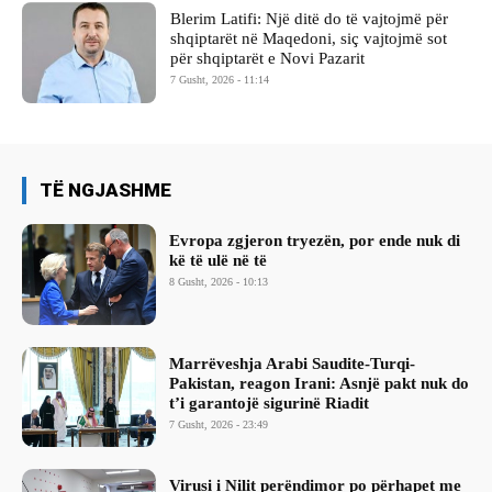
Blerim Latifi: Një ditë do të vajtojmë për
shqiptarët në Maqedoni, siç vajtojmë sot
për shqiptarët e Novi Pazarit
7 Gusht, 2026 - 11:14
TË NGJASHME
Evropa zgjeron tryezën, por ende nuk di
kë të ulë në të
8 Gusht, 2026 - 10:13
Marrëveshja Arabi Saudite-Turqi-
Pakistan, reagon Irani: Asnjë pakt nuk do
t’i garantojë sigurinë Riadit
7 Gusht, 2026 - 23:49
Virusi i Nilit perëndimor po përhapet me