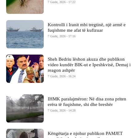
7 Gusht, 2026 - 17:22
Kontrolli i Iranit mbi tregtinë, një armë e
fuqishme me afat të kufizuar
7 Gusht, 2026 - 17:16
Sheh Bedriu lëshon akuza dhe publikon
video kundër BIK-ut e Ipeshkvisë, Demaj i
reagon ashpër
7 Gusht, 2026 - 16:24
IHMK paralajmëron: Në disa zona priten
erëra të fuqishme, shi dhe breshër
7 Gusht, 2026 - 14:28
Këngëtarja e njohur publikon PAMJET