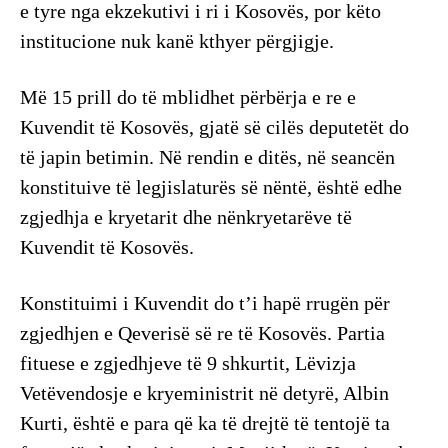
e tyre nga ekzekutivi i ri i Kosovës, por këto
institucione nuk kanë kthyer përgjigje.
Më 15 prill do të mblidhet përbërja e re e
Kuvendit të Kosovës, gjatë së cilës deputetët do
të japin betimin. Në rendin e ditës, në seancën
konstituive të legjislaturës së nëntë, është edhe
zgjedhja e kryetarit dhe nënkryetarëve të
Kuvendit të Kosovës.
Konstituimi i Kuvendit do t’i hapë rrugën për
zgjedhjen e Qeverisë së re të Kosovës. Partia
fituese e zgjedhjeve të 9 shkurtit, Lëvizja
Vetëvendosje e kryeministrit në detyrë, Albin
Kurti, është e para që ka të drejtë të tentojë ta