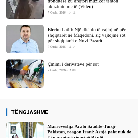
tronditëse ku drejtori muzikor tenton
abuzimin me të (Video)
7 Gusht, 2026 - 14:11
Blerim Latifi: Një ditë do të vajtojmë për
shqiptarët në Maqedoni, siç vajtojmë sot
për shqiptarët e Novi Pazarit
7 Gusht, 2026 - 11:14
Çmimi i derivateve për sot
7 Gusht, 2026 - 11:00
TË NGJASHME
Marrëveshja Arabi Saudite-Turqi-
Pakistan, reagon Irani: Asnjë pakt nuk do
t’i garantojë sigurinë Riadit