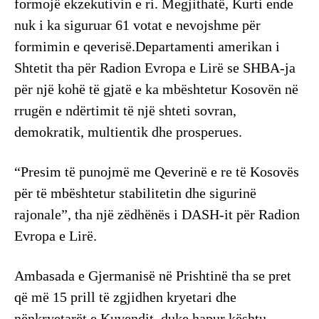
formojë ekzekutivin e ri. Megjithatë, Kurti ende
nuk i ka siguruar 61 votat e nevojshme për
formimin e qeverisë.Departamenti amerikan i
Shtetit tha për Radion Evropa e Lirë se SHBA-ja
për një kohë të gjatë e ka mbështetur Kosovën në
rrugën e ndërtimit të një shteti sovran,
demokratik, multientik dhe prosperues.
“Presim të punojmë me Qeverinë e re të Kosovës
për të mbështetur stabilitetin dhe sigurinë
rajonale”, tha një zëdhënës i DASH-it për Radion
Evropa e Lirë.
Ambasada e Gjermanisë në Prishtinë tha se pret
që më 15 prill të zgjidhen kryetari dhe
nënkryetarët e Kuvendit, duke hapur kështu