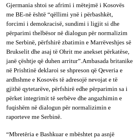
Gjermania shtoi se afrimi i mëtejmë i Kosovës
me BE-në është “qëllimi ynë i përbashkët,
forcimi i demokracisë, sundimi i ligjit si dhe
përparimi thelbësor në dialogun për normalizim
me Serbinë, përfshirë zbatimin e Marrëveshjes së
Brukselit dhe asaj të Ohrit me anekset përkatëse,
janë çështje që duhen arritur”.Ambasada britanike
në Prishtinë deklaroi se shpreson që Qeveria e
ardhshme e Kosovës të adresojë nevojat e të
gjithë qytetarëve, përfshirë edhe përparimin sa i
përket integrimit të serbëve dhe angazhimin e
fuqishëm në dialogun për normalizimin e
raporteve me Serbinë.
“Mbretëria e Bashkuar e mbështet pa asnjë