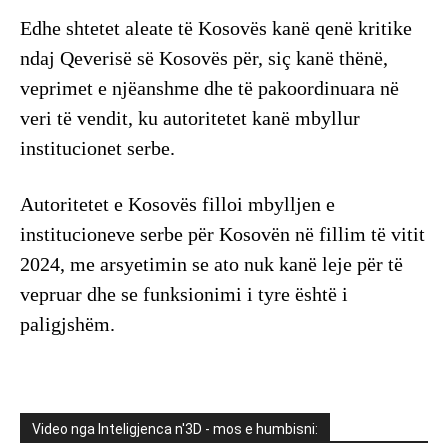
Edhe shtetet aleate të Kosovës kanë qenë kritike
ndaj Qeverisë së Kosovës për, siç kanë thënë,
veprimet e njëanshme dhe të pakoordinuara në
veri të vendit, ku autoritetet kanë mbyllur
institucionet serbe.
Autoritetet e Kosovës filloi mbylljen e
institucioneve serbe për Kosovën në fillim të vitit
2024, me arsyetimin se ato nuk kanë leje për të
vepruar dhe se funksionimi i tyre është i
paligjshëm.
Video nga Inteligjenca n'3D - mos e humbisni: