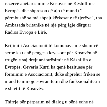
rezervë anëtarësimin e Kosovës në Këshillin e
Evropës dhe shpreson që ajo të mund t’i
përmbushë sa më shpejt kërkesat e të tjerëve”, tha
Ambasada britanike në një përgjigje dërguar
Radios Evropa e Lirë.
Krijimi i Asociacionit të komunave me shumicë
serbe ka qenë pengesa kryesore për Kosovën në
rrugën e saj drejt anëtarësimit në Këshillin e
Evropës. Qeveria Kurti ka qenë hezituese për
formimin e Asociacionit, duke shprehur frikën se
mund të minojë sovranitetin dhe funksionalitetin
e shtetit të Kosovës.
Thirrje për përparim në dialog u bënë edhe në