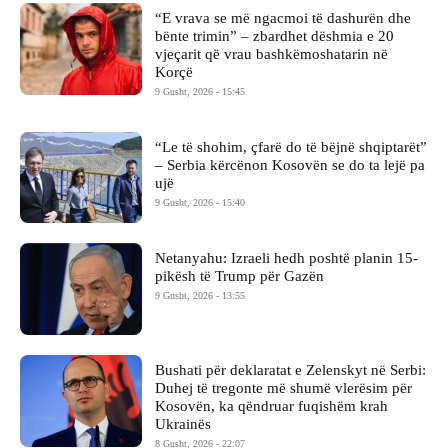
“E vrava se më ngacmoi të dashurën dhe
bënte trimin” – zbardhet dëshmia e 20
vjeçarit që vrau bashkëmoshatarin në
Korçë
9 Gusht, 2026 - 15:45
“Le të shohim, çfarë do të bëjnë shqiptarët”
– Serbia kërcënon Kosovën se do ta lejë pa
ujë
9 Gusht, 2026 - 15:40
Netanyahu: Izraeli hedh poshtë planin 15-
pikësh të Trump për Gazën
9 Gusht, 2026 - 13:55
Bushati për deklaratat e Zelenskyt në Serbi:
Duhej të tregonte më shumë vlerësim për
Kosovën, ka qëndruar fuqishëm krah
Ukrainës
8 Gusht, 2026 - 22:07