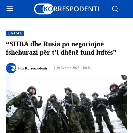
LAJME
“SHBA dhe Rusia po negociojnë
fshehurazi për t’i dhënë fund luftës”
19 Nëntor, 2025 - 19:43
Nga
Korrespodenti