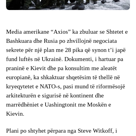
Media amerikane “Axios” ka zbuluar se Shtetet e
Bashkuara dhe Rusia po zhvillojnë negociata
sekrete për një plan me 28 pika që synon t’i japë
fund luftës në Ukrainë. Dokumenti, i hartuar pa
praninë e Kievit dhe pa konsultim me aleatët
europianë, ka shkaktuar shqetësim të thellë në
kryeqytetet e NATO-s, pasi mund të riformësojë
arkitekturën e sigurisë në kontinent dhe
marrëdhëniet e Uashingtonit me Moskën e
Kievin.
Plani po shtyhet përpara nga Steve Witkoff, i