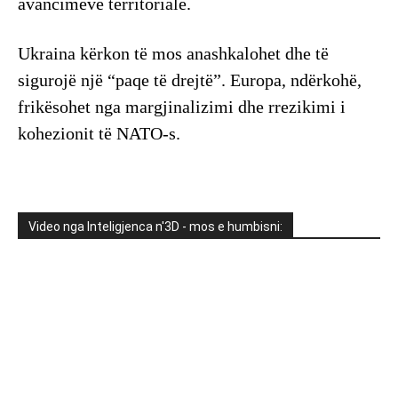
avancimeve territoriale.
Ukraina kërkon të mos anashkalohet dhe të
sigurojë një “paqe të drejtë”. Europa, ndërkohë,
frikësohet nga margjinalizimi dhe rrezikimi i
kohezionit të NATO-s.
Video nga Inteligjenca n'3D - mos e humbisni: