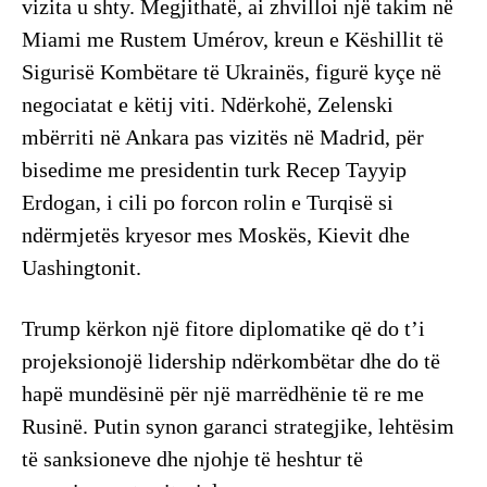
vizita u shty. Megjithatë, ai zhvilloi një takim në
Miami me Rustem Umérov, kreun e Këshillit të
Sigurisë Kombëtare të Ukrainës, figurë kyçe në
negociatat e këtij viti. Ndërkohë, Zelenski
mbërriti në Ankara pas vizitës në Madrid, për
bisedime me presidentin turk Recep Tayyip
Erdogan, i cili po forcon rolin e Turqisë si
ndërmjetës kryesor mes Moskës, Kievit dhe
Uashingtonit.
Trump kërkon një fitore diplomatike që do t’i
projeksionojë lidership ndërkombëtar dhe do të
hapë mundësinë për një marrëdhënie të re me
Rusinë. Putin synon garanci strategjike, lehtësim
të sanksioneve dhe njohje të heshtur të