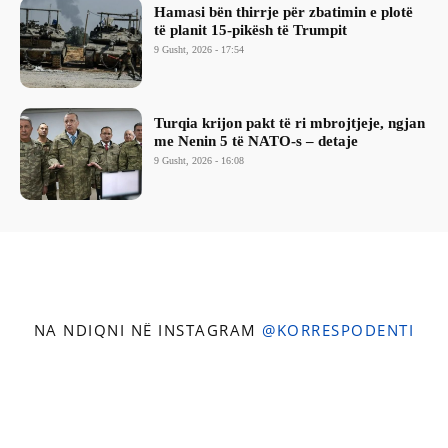
Hamasi bën thirrje për zbatimin e plotë
të planit 15-pikësh të Trumpit
9 Gusht, 2026 - 17:54
Turqia krijon pakt të ri mbrojtjeje, ngjan
me Nenin 5 të NATO-s – detaje
9 Gusht, 2026 - 16:08
NA NDIQNI NË INSTAGRAM
@KORRESPODENTI