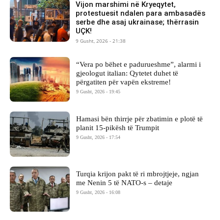
Vijon marshimi në Kryeqytet,
protestuesit ndalen para ambasadës
serbe dhe asaj ukrainase; thërrasin
UÇK!
9 Gusht, 2026 - 21:38
“Vera po bëhet e padurueshme”, alarmi i
gjeologut italian: Qytetet duhet të
përgatiten për vapën ekstreme!
9 Gusht, 2026 - 19:45
Hamasi bën thirrje për zbatimin e plotë të
planit 15-pikësh të Trumpit
9 Gusht, 2026 - 17:54
Turqia krijon pakt të ri mbrojtjeje, ngjan
me Nenin 5 të NATO-s – detaje
9 Gusht, 2026 - 16:08