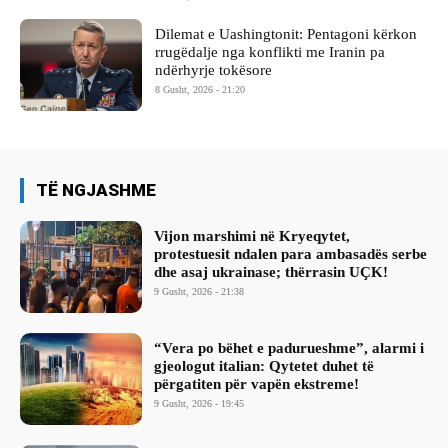
Dilemat e Uashingtonit: Pentagoni kërkon
rrugëdalje nga konflikti me Iranin pa
ndërhyrje tokësore
8 Gusht, 2026 - 21:20
TË NGJASHME
Vijon marshimi në Kryeqytet,
protestuesit ndalen para ambasadës serbe
dhe asaj ukrainase; thërrasin UÇK!
9 Gusht, 2026 - 21:38
“Vera po bëhet e padurueshme”, alarmi i
gjeologut italian: Qytetet duhet të
përgatiten për vapën ekstreme!
9 Gusht, 2026 - 19:45