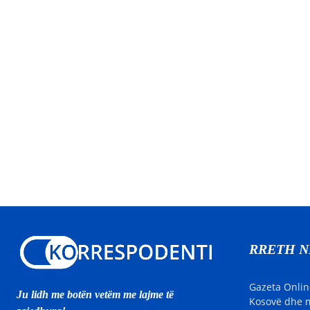
RRETH 
Gazeta Onlin
Ju lidh me botën vetëm me lajme të
Kosovë dhe m