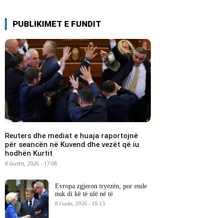
PUBLIKIMET E FUNDIT
Reuters dhe mediat e huaja raportojnë
për seancën në Kuvend dhe vezët që iu
hodhën Kurtit
8 Gusht, 2026 - 17:08
Evropa zgjeron tryezën, por ende
nuk di kë të ulë në të
8 Gusht, 2026 - 10:13