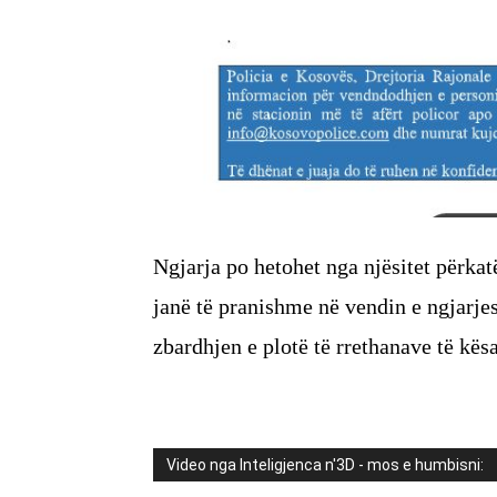
Ngjarja po hetohet nga njësitet përkatë
janë të pranishme në vendin e ngjarje
zbardhjen e plotë të rrethanave të kësa
Video nga Inteligjenca n'3D - mos e humbisni: