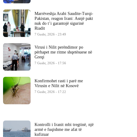
Marrëveshja Arabi Saudite-Turqi-
Pakistan, reagon Irani: Asnjë pakt
nuk do t’i garantojë sigurinë
Riadit
7 Gusht, 2026 - 23:49
Virusi i Nilit perëndimor po
përhapet me ritme shqetësuese në
Greqi
7 Gusht, 2026 - 17:56
Konfirmohet rasti i parë me
Virusin e Nilit në Kosovë
7 Gusht, 2026 - 17:22
Kontrolli i Iranit mbi tregtinë, një
armë e fuqishme me afat të
kufizuar