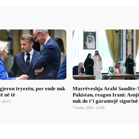
gjeron tryezën, por ende nuk
Marrëveshja Arabi Saudite-
lë në të
Pakistan, reagon Irani: Asnj
nuk do t’i garantojë sigurinë
- 10:13
7 Gusht, 2026 - 23:49