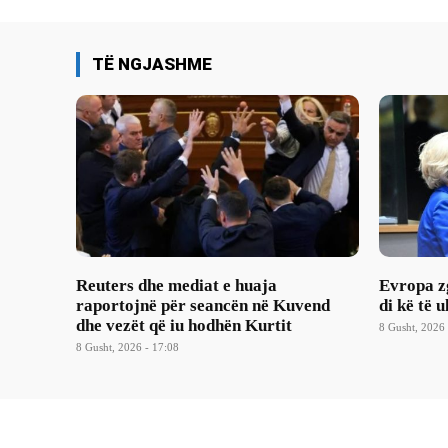
TË NGJASHME
Reuters dhe mediat e huaja
Evropa z
raportojnë për seancën në Kuvend
di kë të u
dhe vezët që iu hodhën Kurtit
8 Gusht, 2026 
8 Gusht, 2026 - 17:08