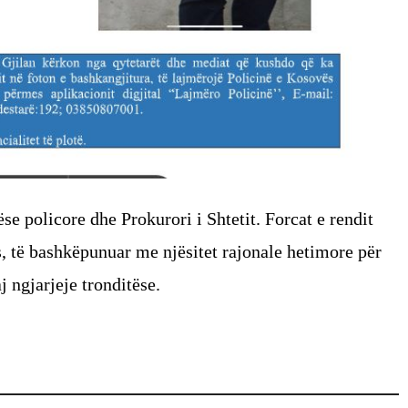
se policore dhe Prokurori i Shtetit. Forcat e rendit
s, të bashkëpunuar me njësitet rajonale hetimore për
j ngjarjeje tronditëse.