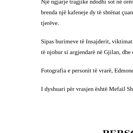
Një ngjarje tragjike ndodhi sot në or
brenda një kafeneje dy të shtënat çuan
tjerëve.
Sipas burimeve të Insajderit, viktima
të njohur si argjendarë në Gjilan, dhe 
Fotografia e personit të vrarë, Edmon
I dyshuari për vrasjen është Mefail Shk