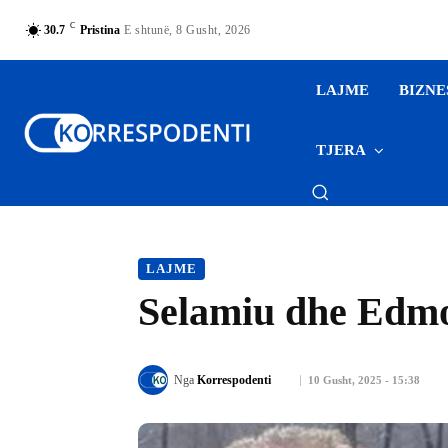
C
30.7
Pristina
E shtunë, 8 Gusht, 2026
LAJME
BIZNE
TJERA
LAJME
Selamiu dhe Edmon
Nga
Korrespodenti
10 Gusht, 2025 - 15:38