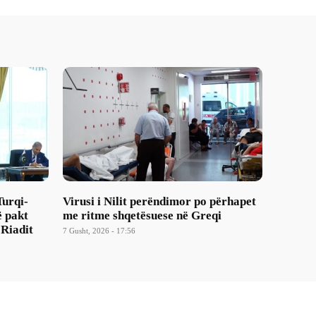
Turqi-
Virusi i Nilit perëndimor po përhapet
ë pakt
me ritme shqetësuese në Greqi
 Riadit
7 Gusht, 2026 - 17:56