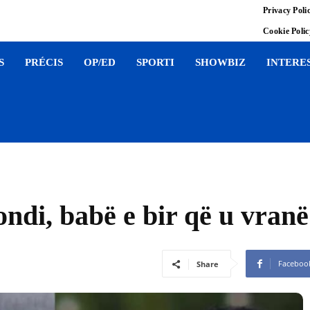
Privacy Poli
Cookie Poli
S
PRÉCIS
OP/ED
SPORTI
SHOWBIZ
INTERE
di, babë e bir që u vranë 
Faceboo
Share