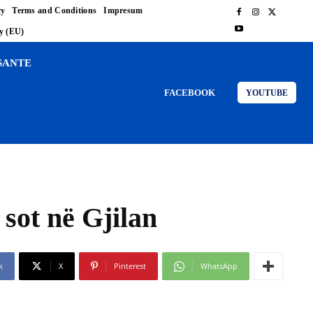
cy
Terms and Conditions
Impresum
cy (EU)
SANTE
FACEBOOK
YOUTUBE
sot në Gjilan
k
X
Pinterest
WhatsApp