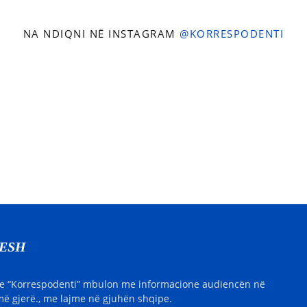
NA NDIQNI NË INSTAGRAM
@KORRESPODENTI
NESH
e “Korrespodenti” mbulon me informacione audiencën në
ë gjerë., me lajme në gjuhën shqipe.