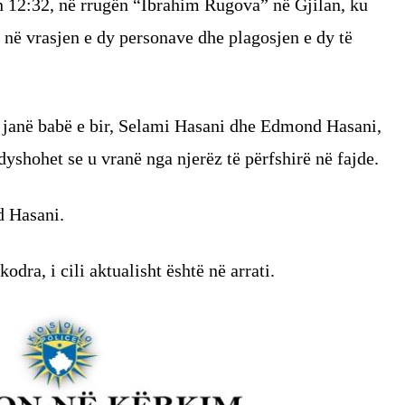
ën 12:32, në rrugën “Ibrahim Rugova” në Gjilan, ku
 në vrasjen e dy personave dhe plagosjen e dy të
t janë babë e bir, Selami Hasani dhe Edmond Hasani,
dyshohet se u vranë nga njerëz të përfshirë në fajde.
d Hasani.
odra, i cili aktualisht është në arrati.