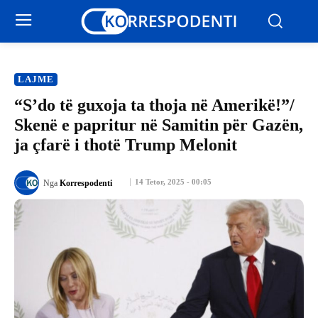
LAJME
“S’do të guxoja ta thoja në Amerikë!”/
Skenë e papritur në Samitin për Gazën,
ja çfarë i thotë Trump Melonit
14 Tetor, 2025 - 00:05
Nga
Korrespodenti