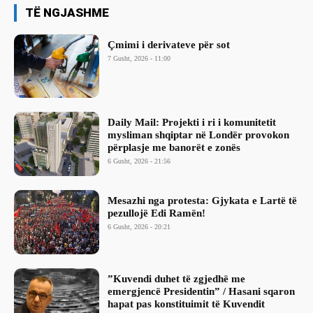
TË NGJASHME
Çmimi i derivateve për sot
7 Gusht, 2026 - 11:00
Daily Mail: Projekti i ri i komunitetit
mysliman shqiptar në Londër provokon
përplasje me banorët e zonës
6 Gusht, 2026 - 21:56
Mesazhi nga protesta: Gjykata e Lartë të
pezullojë Edi Ramën!
6 Gusht, 2026 - 20:21
​”Kuvendi duhet të zgjedhë me
emergjencë Presidentin” / Hasani sqaron
hapat pas konstituimit të Kuvendit