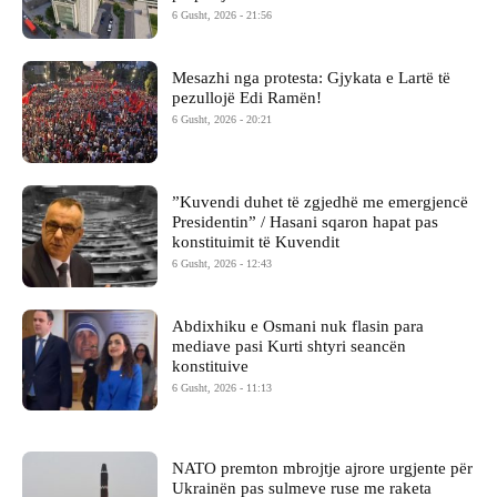
6 Gusht, 2026 - 21:56
Mesazhi nga protesta: Gjykata e Lartë të
pezullojë Edi Ramën!
6 Gusht, 2026 - 20:21
​”Kuvendi duhet të zgjedhë me emergjencë
Presidentin” / Hasani sqaron hapat pas
konstituimit të Kuvendit
6 Gusht, 2026 - 12:43
Abdixhiku e Osmani nuk flasin para
mediave pasi Kurti shtyri seancën
konstituive
6 Gusht, 2026 - 11:13
NATO premton mbrojtje ajrore urgjente për
Ukrainën pas sulmeve ruse me raketa