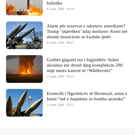
balistike
6 Gusht, 2026 - 10:34
Alarm për rezervat e raketave amerikane?
Trump ‘shpërthen’ ndaj mediave: Kemi më
shumë municione se kushdo tjetër
6 Gusht, 2026 - 09:47
Goditet gjiganti rus i logjistikës: Sulmi
ukrainas me dronë djeg kompleksin 200
mijë metra katrorë të “Wildberries”
5 Gusht, 2026 - 20:22
Kontrolli i Ngushticës së Hormuzit, arma e
Iranit “më e fuqishme se bomba atomike”
5 Gusht, 2026 - 19:31