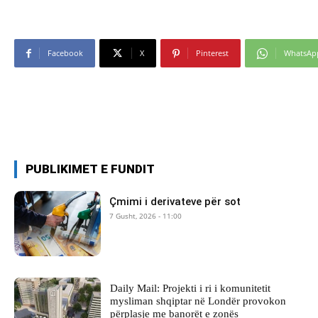
Facebook
X
Pinterest
WhatsAp
PUBLIKIMET E FUNDIT
Çmimi i derivateve për sot
7 Gusht, 2026 - 11:00
Daily Mail: Projekti i ri i komunitetit
mysliman shqiptar në Londër provokon
përplasje me banorët e zonës