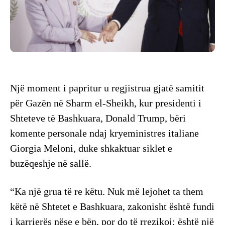
Një moment i papritur u regjistrua gjatë samitit
për Gazën në Sharm el-Sheikh, kur presidenti i
Shteteve të Bashkuara, Donald Trump, bëri
komente personale ndaj kryeministres italiane
Giorgia Meloni, duke shkaktuar siklet e
buzëqeshje në sallë.
“Ka një grua të re këtu. Nuk më lejohet ta them
këtë në Shtetet e Bashkuara, zakonisht është fundi
i karrierës nëse e bën, por do të rrezikoj: është një