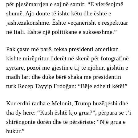
për pjesëmarrjen e saj në samit: “E vlerësojmë
shumë. Ajo donte të ishte këtu dhe është e
jashtëzakonshme. Është veçanërisht e respektuar
në Itali. Është një politikane e suksesshme.”
Pak çaste më parë, teksa presidenti amerikan
kishte mirëpritur liderët në skenë për fotografinë
zyrtare, pozoi me gjestin e tij të njohur, gishtin e
madh lart dhe duke bërë shaka me presidentin
turk Recep Tayyip Erdoğan: “Bëje edhe ti këtë!”
Kur erdhi radha e Melonit, Trump buzëqeshi dhe
tha dy herë: “Kush është kjo grua?”, përpara se t’i
shtrëngonte dorën dhe të përsëriste: “Një grua e
bukur.”