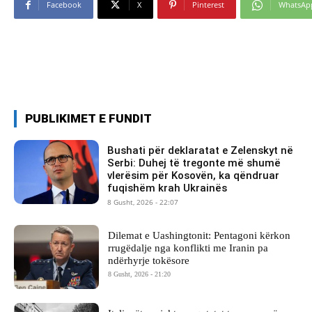
Facebook
X
Pinterest
WhatsAp
PUBLIKIMET E FUNDIT
Bushati për deklaratat e Zelenskyt në
Serbi: Duhej të tregonte më shumë
vlerësim për Kosovën, ka qëndruar
fuqishëm krah Ukrainës
8 Gusht, 2026 - 22:07
Dilemat e Uashingtonit: Pentagoni kërkon
rrugëdalje nga konflikti me Iranin pa
ndërhyrje tokësore
8 Gusht, 2026 - 21:20