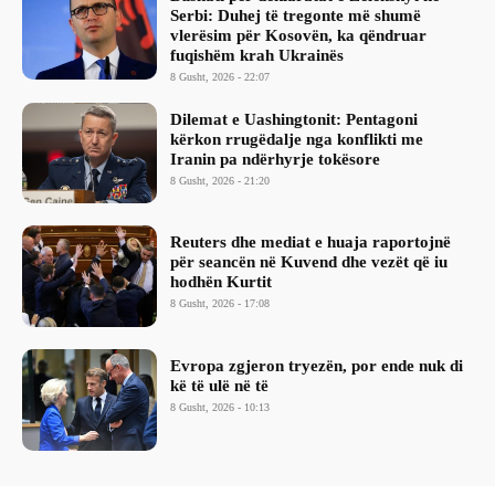
Serbi: Duhej të tregonte më shumë
vlerësim për Kosovën, ka qëndruar
fuqishëm krah Ukrainës
8 Gusht, 2026 - 22:07
Dilemat e Uashingtonit: Pentagoni
kërkon rrugëdalje nga konflikti me
Iranin pa ndërhyrje tokësore
8 Gusht, 2026 - 21:20
Reuters dhe mediat e huaja raportojnë
për seancën në Kuvend dhe vezët që iu
hodhën Kurtit
8 Gusht, 2026 - 17:08
Evropa zgjeron tryezën, por ende nuk di
kë të ulë në të
8 Gusht, 2026 - 10:13