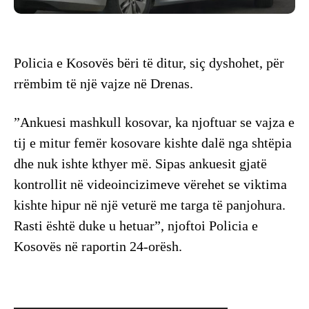
Policia e Kosovës bëri të ditur, siç dyshohet, për
rrëmbim të një vajze në Drenas.
”Ankuesi mashkull kosovar, ka njoftuar se vajza e
tij e mitur femër kosovare kishte dalë nga shtëpia
dhe nuk ishte kthyer më. Sipas ankuesit gjatë
kontrollit në videoincizimeve vërehet se viktima
kishte hipur në një veturë me targa të panjohura.
Rasti është duke u hetuar”, njoftoi Policia e
Kosovës në raportin 24-orësh.