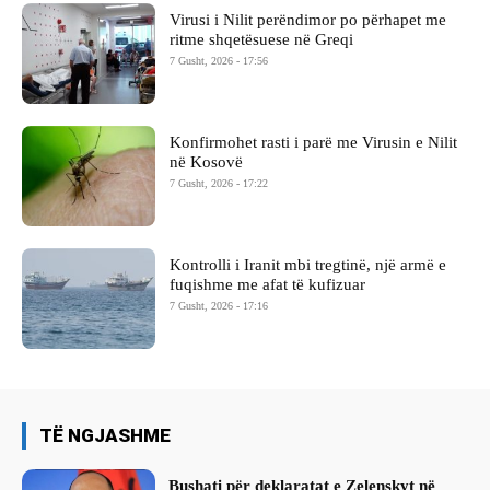
Virusi i Nilit perëndimor po përhapet me
ritme shqetësuese në Greqi
7 Gusht, 2026 - 17:56
Konfirmohet rasti i parë me Virusin e Nilit
në Kosovë
7 Gusht, 2026 - 17:22
Kontrolli i Iranit mbi tregtinë, një armë e
fuqishme me afat të kufizuar
7 Gusht, 2026 - 17:16
TË NGJASHME
Bushati për deklaratat e Zelenskyt në