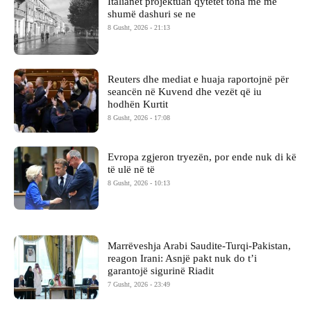
Italianët projektuan qytetet tona me më
shumë dashuri se ne
8 Gusht, 2026 - 21:13
Reuters dhe mediat e huaja raportojnë për
seancën në Kuvend dhe vezët që iu
hodhën Kurtit
8 Gusht, 2026 - 17:08
Evropa zgjeron tryezën, por ende nuk di kë
të ulë në të
8 Gusht, 2026 - 10:13
Marrëveshja Arabi Saudite-Turqi-Pakistan,
reagon Irani: Asnjë pakt nuk do t’i
garantojë sigurinë Riadit
7 Gusht, 2026 - 23:49