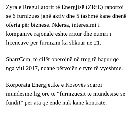
Zyra e Rregullatorit të Energjisë (ZRrE) raportoi
se 6 furnizues janë aktiv dhe 5 tashmë kanë dhënë
oferta për biznese. Ndërsa, interesimi i
kompanive rajonale është rritur dhe numri i
licencave për furnizim ka shkuar në 21.
SharrCem, të cilët operojnë në treg të hapur që
nga viti 2017, ndanë përvojën e tyre të vyeshme.
Korporata Energjetike e Kosovës sqaroi
mundësinë ligjore të “furnizuesit të mundësisë së
fundit” për ata që ende nuk kanë kontratë.