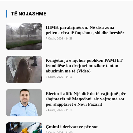
TË NGJASHME
IHMK paralajmëron: Në disa zona
priten erëra të fuqishme, shi dhe breshër
7 Gusht, 2026 - 14:28
Këngëtarja e njohur publikon PAMJET
tronditëse ku drejtori muzikor tenton
abuzimin me të (Video)
7 Gusht, 2026 - 14:11
Blerim Latifi: Një ditë do të vajtojmë për
shqiptarët në Maqedoni, siç vajtojmë sot
për shqiptarët e Novi Pazarit
7 Gusht, 2026 - 11:14
Çmimi i derivateve për sot
7 Gusht, 2026 - 11:00