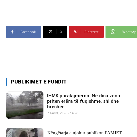
Facebook
X
Pinterest
WhatsAp
PUBLIKIMET E FUNDIT
IHMK paralajmëron: Në disa zona
priten erëra të fuqishme, shi dhe
breshër
7 Gusht, 2026 - 14:28
Këngëtarja e njohur publikon PAMJET