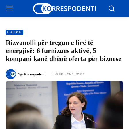
LAJME
Rizvanolli për tregun e lirë të
energjisë: 6 furnizues aktivë, 5
kompani kanë dhënë oferta për biznese
29 Maj, 2025 - 09:58
Nga
Korrespodenti