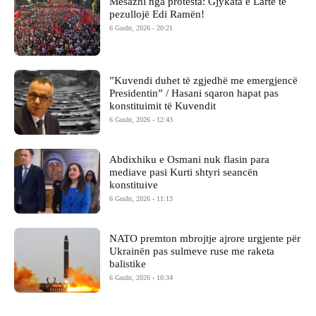
Mesazhi nga protesta: Gjykata e Lartë të
pezullojë Edi Ramën!
6 Gusht, 2026 - 20:21
​”Kuvendi duhet të zgjedhë me emergjencë
Presidentin” / Hasani sqaron hapat pas
konstituimit të Kuvendit
6 Gusht, 2026 - 12:43
Abdixhiku e Osmani nuk flasin para
mediave pasi Kurti shtyri seancën
konstituive
6 Gusht, 2026 - 11:13
NATO premton mbrojtje ajrore urgjente për
Ukrainën pas sulmeve ruse me raketa
balistike
6 Gusht, 2026 - 10:34