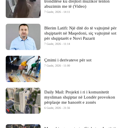
tronditëse ku drejtori muzikor tenton
abuzimin me të (Video)
7 Gusht, 2026 - 14:11
Blerim Latifi: Një ditë do të vajtojmë për
shqiptarët në Maqedoni, siç vajtojmë sot
për shqiptarët e Novi Pazarit
7 Gusht, 2026 - 11:14
Çmimi i derivateve për sot
7 Gusht, 2026 - 11:00
Daily Mail: Projekti i ri i komunitetit
mysliman shqiptar në Londër provokon
përplasje me banorët e zonës
6 Gusht, 2026 - 21:56