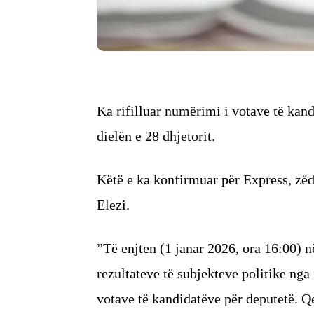
Ka rifilluar numërimi i votave të kan
dielën e 28 dhjetorit.
Këtë e ka konfirmuar për Express, zë
Elezi.
”Të enjten (1 janar 2026, ora 16:00) n
rezultateve të subjekteve politike ng
votave të kandidatëve për deputetë. ⁠Q