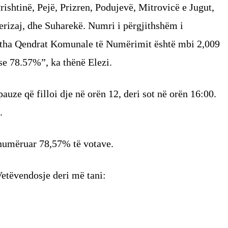
ishtinë, Pejë, Prizren, Podujevë, Mitrovicë e Jugut,
erizaj, dhe Suharekë. ⁠Numri i përgjithshëm i
jitha Qendrat Komunale të Numërimit është mbi 2,009
e 78.57%”, ka thënë Elezi.
auze që filloi dje në orën 12, deri sot në orën 16:00.
.
numëruar 78,57% të votave.
etëvendosje deri më tani: