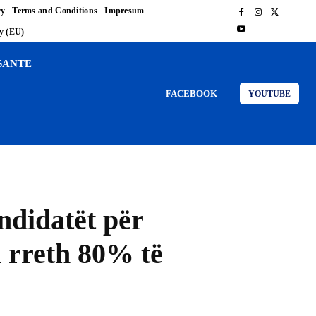
cy
Terms and Conditions
Impresum
cy (EU)
SANTE
FACEBOOK
YOUTUBE
andidatët për
a rreth 80% të