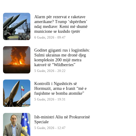
Alarm për rezervat e raketave
amerikane? Trump ‘shpërthen’
ndaj mediave: Kemi më shumë
municione se kushdo tjetër
6 Gusht, 2026 - 09:47
Goditet gjiganti rus i logjistikës:
Sulmi ukrainas me dronë djeg
kompleksin 200 mijë metra
katrorë të “Wildberries”
5 Gusht, 2026 - 20:22
Kontrolli i Ngushticës së
Hormuzit, arma e Iranit “më e
fuqishme se bomba atomike”
5 Gusht, 2026 - 19:31
Ish-ministri ​Aliu në Prokurorinë
Speciale
5 Gusht, 2026 - 12:47