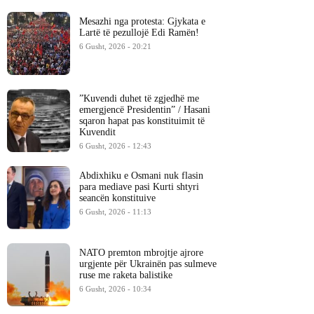
Mesazhi nga protesta: Gjykata e
Lartë të pezullojë Edi Ramën!
6 Gusht, 2026 - 20:21
​”Kuvendi duhet të zgjedhë me
emergjencë Presidentin” / Hasani
sqaron hapat pas konstituimit të
Kuvendit
6 Gusht, 2026 - 12:43
Abdixhiku e Osmani nuk flasin
para mediave pasi Kurti shtyri
seancën konstituive
6 Gusht, 2026 - 11:13
NATO premton mbrojtje ajrore
urgjente për Ukrainën pas sulmeve
ruse me raketa balistike
6 Gusht, 2026 - 10:34