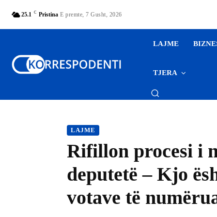
C
25.1
Pristina
E premte, 7 Gusht, 2026
LAJME
BIZNE
TJERA
LAJME
Rifillon procesi i
deputetë – Kjo ës
votave të numëru