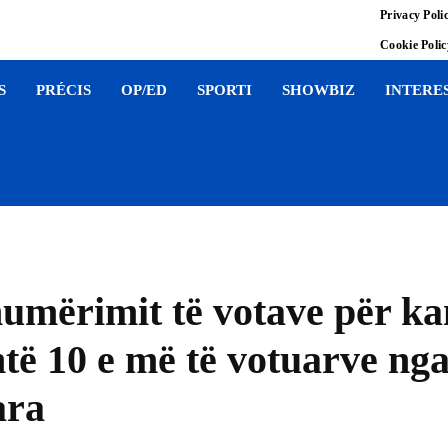
Privacy Poli
Cookie Poli
S
PRÉCIS
OP/ED
SPORTI
SHOWBIZ
INTERE
 numërimit të votave për k
htë 10 e më të votuarve ng
ara