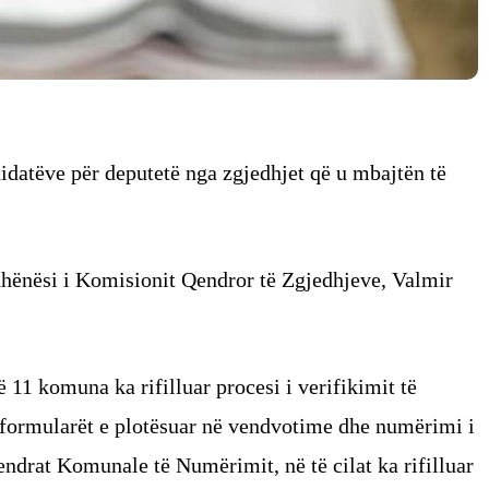
didatëve për deputetë nga zgjedhjet që u mbajtën të
dhënësi i Komisionit Qendror të Zgjedhjeve, Valmir
ë 11 komuna ka rifilluar procesi i verifikimit të
a formularët e plotësuar në vendvotime dhe numërimi i
endrat Komunale të Numërimit, në të cilat ka rifilluar