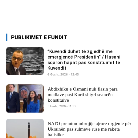
PUBLIKIMET E FUNDIT
​”Kuvendi duhet të zgjedhë me
emergjencë Presidentin” / Hasani
sqaron hapat pas konstituimit të
Kuvendit
6 Gusht, 2026 - 12:43
Abdixhiku e Osmani nuk flasin para
mediave pasi Kurti shtyri seancën
konstituive
6 Gusht, 2026 - 11:13
NATO premton mbrojtje ajrore urgjente për
Ukrainën pas sulmeve ruse me raketa
balistike