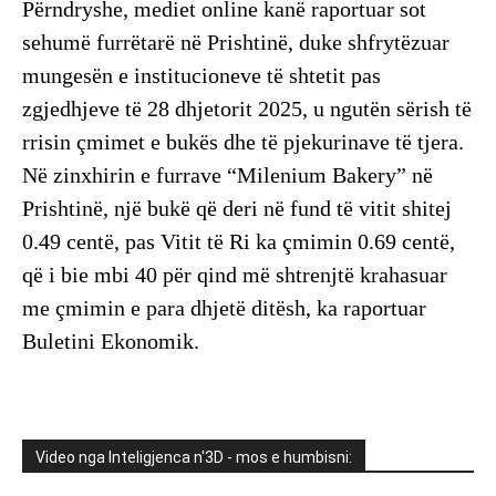
Përndryshe, mediet online kanë raportuar sot
sehumë furrëtarë në Prishtinë, duke shfrytëzuar
mungesën e institucioneve të shtetit pas
zgjedhjeve të 28 dhjetorit 2025, u ngutën sërish të
rrisin çmimet e bukës dhe të pjekurinave të tjera.
Në zinxhirin e furrave “Milenium Bakery” në
Prishtinë, një bukë që deri në fund të vitit shitej
0.49 centë, pas Vitit të Ri ka çmimin 0.69 centë,
që i bie mbi 40 për qind më shtrenjtë krahasuar
me çmimin e para dhjetë ditësh, ka raportuar
Buletini Ekonomik.
Video nga Inteligjenca n'3D - mos e humbisni: