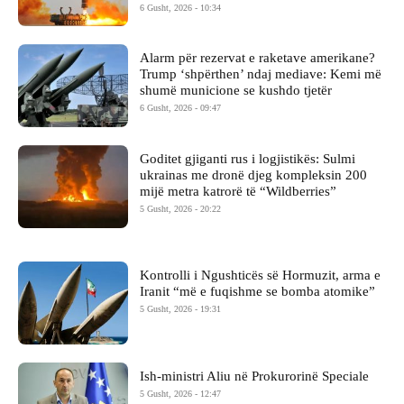
6 Gusht, 2026 - 10:34
Alarm për rezervat e raketave amerikane?
Trump ‘shpërthen’ ndaj mediave: Kemi më
shumë municione se kushdo tjetër
6 Gusht, 2026 - 09:47
Goditet gjiganti rus i logjistikës: Sulmi
ukrainas me dronë djeg kompleksin 200
mijë metra katrorë të “Wildberries”
5 Gusht, 2026 - 20:22
Kontrolli i Ngushticës së Hormuzit, arma e
Iranit “më e fuqishme se bomba atomike”
5 Gusht, 2026 - 19:31
Ish-ministri ​Aliu në Prokurorinë Speciale
5 Gusht, 2026 - 12:47