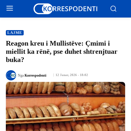
LAJME
Reagon kreu i Mullistëve: Çmimi i
miellit ka rënë, pse duhet shtrenjtuar
buka?
12 Janar, 2026 - 18:02
Nga
Korrespodenti