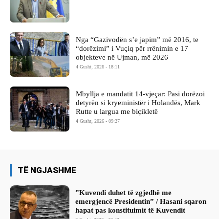
Nga “Gazivodën s’e japim” më 2016, te
“dorëzimi” i Vuçiq për rrënimin e 17
objekteve në Ujman, më 2026
4 Gusht, 2026 - 18:11
Mbyllja e mandatit 14-vjeçar: Pasi dorëzoi
detyrën si kryeministër i Holandës, Mark
Rutte u largua me biçikletë
4 Gusht, 2026 - 09:27
TË NGJASHME
​”Kuvendi duhet të zgjedhë me
emergjencë Presidentin” / Hasani sqaron
hapat pas konstituimit të Kuvendit