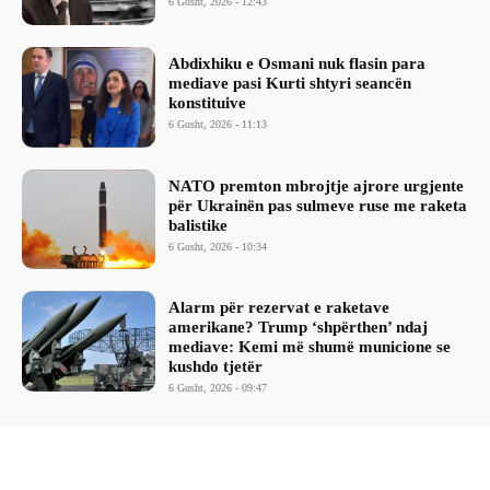
6 Gusht, 2026 - 12:43
Abdixhiku e Osmani nuk flasin para
mediave pasi Kurti shtyri seancën
konstituive
6 Gusht, 2026 - 11:13
NATO premton mbrojtje ajrore urgjente
për Ukrainën pas sulmeve ruse me raketa
balistike
6 Gusht, 2026 - 10:34
Alarm për rezervat e raketave
amerikane? Trump ‘shpërthen’ ndaj
mediave: Kemi më shumë municione se
kushdo tjetër
6 Gusht, 2026 - 09:47