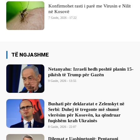
Konfirmohet rasti i parë me Virusin e Nilit
në Kosovë
7 Gusht, 2026 - 17:22
TË NGJASHME
Netanyahu: Izraeli hedh poshtë planin 15-
pikësh të Trump për Gazën
9 Gusht, 2026 - 13:55
Bushati për deklaratat e Zelenskyt në
Serbi: Duhej të tregonte më shumë
vlerësim për Kosovën, ka qëndruar
fuqishëm krah Ukrainës
8 Gusht, 2026 - 22:07
Dilemat e Uashingtonit: Pentagoni