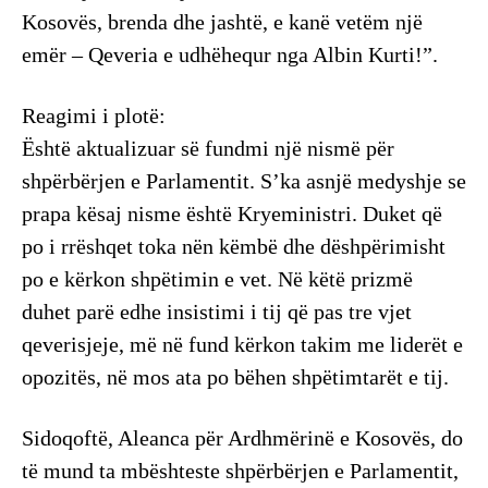
Kosovës, brenda dhe jashtë, e kanë vetëm një
emër – Qeveria e udhëhequr nga Albin Kurti!”.
Reagimi i plotë:
Është aktualizuar së fundmi një nismë për
shpërbërjen e Parlamentit. S’ka asnjë medyshje se
prapa kësaj nisme është Kryeministri. Duket që
po i rrëshqet toka nën këmbë dhe dëshpërimisht
po e kërkon shpëtimin e vet. Në këtë prizmë
duhet parë edhe insistimi i tij që pas tre vjet
qeverisjeje, më në fund kërkon takim me liderët e
opozitës, në mos ata po bëhen shpëtimtarët e tij.
Sidoqoftë, Aleanca për Ardhmërinë e Kosovës, do
të mund ta mbështeste shpërbërjen e Parlamentit,