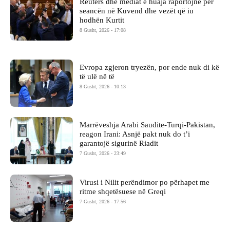
Reuters dhe mediat e huaja raportojnë për
seancën në Kuvend dhe vezët që iu
hodhën Kurtit
8 Gusht, 2026 - 17:08
Evropa zgjeron tryezën, por ende nuk di kë
të ulë në të
8 Gusht, 2026 - 10:13
Marrëveshja Arabi Saudite-Turqi-Pakistan,
reagon Irani: Asnjë pakt nuk do t’i
garantojë sigurinë Riadit
7 Gusht, 2026 - 23:49
Virusi i Nilit perëndimor po përhapet me
ritme shqetësuese në Greqi
7 Gusht, 2026 - 17:56