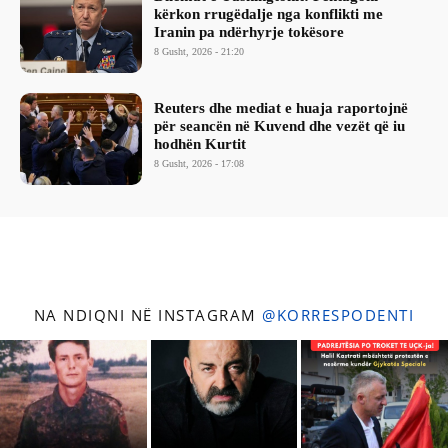
kërkon rrugëdalje nga konflikti me
Iranin pa ndërhyrje tokësore
8 Gusht, 2026 - 21:20
Reuters dhe mediat e huaja raportojnë
për seancën në Kuvend dhe vezët që iu
hodhën Kurtit
8 Gusht, 2026 - 17:08
NA NDIQNI NË INSTAGRAM
@KORRESPODENTI