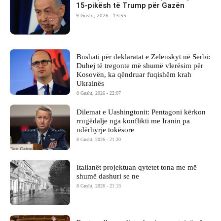
15-pikësh të Trump për Gazën
9 Gusht, 2026 - 13:55
Bushati për deklaratat e Zelenskyt në Serbi:
Duhej të tregonte më shumë vlerësim për
Kosovën, ka qëndruar fuqishëm krah
Ukrainës
8 Gusht, 2026 - 22:07
Dilemat e Uashingtonit: Pentagoni kërkon
rrugëdalje nga konflikti me Iranin pa
ndërhyrje tokësore
8 Gusht, 2026 - 21:20
Italianët projektuan qytetet tona me më
shumë dashuri se ne
8 Gusht, 2026 - 21:13