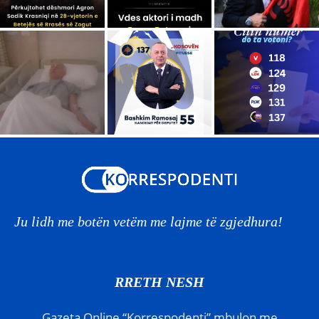
Ju lidh me botën vetëm me lajme të zgjedhura!
RRETH NESH
Gazeta Online “Korrespodenti” mbulon me