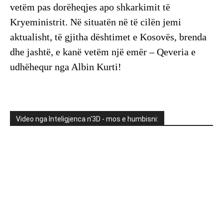
vetëm pas dorëheqjes apo shkarkimit të
Kryeministrit. Në situatën në të cilën jemi
aktualisht, të gjitha dështimet e Kosovës, brenda
dhe jashtë, e kanë vetëm një emër – Qeveria e
udhëhequr nga Albin Kurti!
Video nga Inteligjenca n'3D - mos e humbisni: