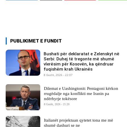
PUBLIKIMET E FUNDIT
Bushati për deklaratat e Zelenskyt në
Serbi: Duhej të tregonte më shumë
vlerësim për Kosovën, ka qëndruar
fuqishëm krah Ukrainës
8 Gusht, 2026 - 22:07
Dilemat e Uashingtonit: Pentagoni kërkon
rrugëdalje nga konflikti me Iranin pa
ndërhyrje tokësore
8 Gusht, 2026 - 21:20
Italianët projektuan qytetet tona me më
shumë dashuri se ne