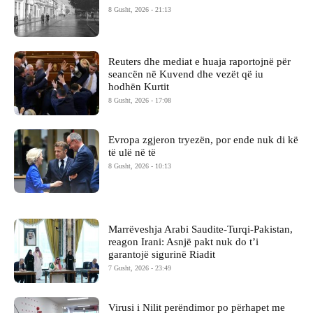
8 Gusht, 2026 - 21:13
Reuters dhe mediat e huaja raportojnë për
seancën në Kuvend dhe vezët që iu
hodhën Kurtit
8 Gusht, 2026 - 17:08
Evropa zgjeron tryezën, por ende nuk di kë
të ulë në të
8 Gusht, 2026 - 10:13
Marrëveshja Arabi Saudite-Turqi-Pakistan,
reagon Irani: Asnjë pakt nuk do t’i
garantojë sigurinë Riadit
7 Gusht, 2026 - 23:49
Virusi i Nilit perëndimor po përhapet me