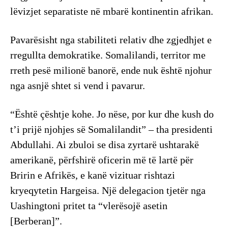
lëvizjet separatiste në mbarë kontinentin afrikan.
Pavarësisht nga stabiliteti relativ dhe zgjedhjet e
rregullta demokratike. Somalilandi, territor me
rreth pesë milionë banorë, ende nuk është njohur
nga asnjë shtet si vend i pavarur.
“Është çështje kohe. Jo nëse, por kur dhe kush do
t’i prijë njohjes së Somalilandit” – tha presidenti
Abdullahi. Ai zbuloi se disa zyrtarë ushtarakë
amerikanë, përfshirë oficerin më të lartë për
Bririn e Afrikës, e kanë vizituar rishtazi
kryeqytetin Hargeisa. Një delegacion tjetër nga
Uashingtoni pritet ta “vlerësojë asetin
[Berberan]”.