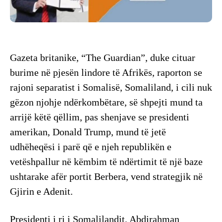
Gazeta britanike, “The Guardian”, duke cituar
burime në pjesën lindore të Afrikës, raporton se
rajoni separatist i Somalisë, Somaliland, i cili nuk
gëzon njohje ndërkombëtare, së shpejti mund ta
arrijë këtë qëllim, pas shenjave se presidenti
amerikan, Donald Trump, mund të jetë
udhëheqësi i parë që e njeh republikën e
vetëshpallur në këmbim të ndërtimit të një baze
ushtarake afër portit Berbera, vend strategjik në
Gjirin e Adenit.
Presidenti i ri i Somalilandit, Abdirahman