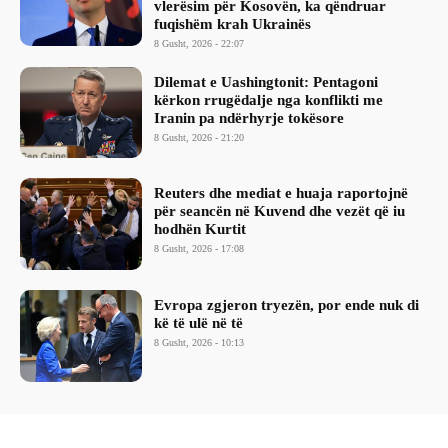
vlerësim për Kosovën, ka qëndruar
fuqishëm krah Ukrainës
8 Gusht, 2026 - 22:07
Dilemat e Uashingtonit: Pentagoni
kërkon rrugëdalje nga konflikti me
Iranin pa ndërhyrje tokësore
8 Gusht, 2026 - 21:20
Reuters dhe mediat e huaja raportojnë
për seancën në Kuvend dhe vezët që iu
hodhën Kurtit
8 Gusht, 2026 - 17:08
Evropa zgjeron tryezën, por ende nuk di
kë të ulë në të
8 Gusht, 2026 - 10:13