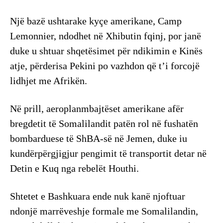
Një bazë ushtarake kyçe amerikane, Camp
Lemonnier, ndodhet në Xhibutin fqinj, por janë
duke u shtuar shqetësimet për ndikimin e Kinës
atje, përderisa Pekini po vazhdon që t’i forcojë
lidhjet me Afrikën.
Në prill, aeroplanmbajtëset amerikane afër
bregdetit të Somalilandit patën rol në fushatën
bombarduese të ShBA-së në Jemen, duke iu
kundërpërgjigjur pengimit të transportit detar në
Detin e Kuq nga rebelët Houthi.
Shtetet e Bashkuara ende nuk kanë njoftuar
ndonjë marrëveshje formale me Somalilandin,