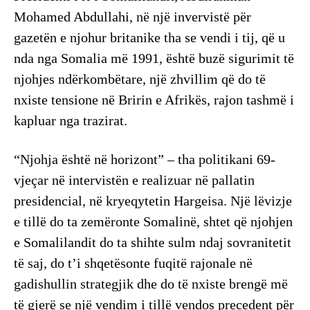
Mohamed Abdullahi, në një invervistë për
gazetën e njohur britanike tha se vendi i tij, që u
nda nga Somalia më 1991, është buzë sigurimit të
njohjes ndërkombëtare, një zhvillim që do të
nxiste tensione në Bririn e Afrikës, rajon tashmë i
kapluar nga trazirat.
“Njohja është në horizont” – tha politikani 69-
vjeçar në intervistën e realizuar në pallatin
presidencial, në kryeqytetin Hargeisa. Një lëvizje
e tillë do ta zemëronte Somalinë, shtet që njohjen
e Somalilandit do ta shihte sulm ndaj sovranitetit
të saj, do t’i shqetësonte fuqitë rajonale në
gadishullin strategjik dhe do të nxiste brengë më
të gjerë se një vendim i tillë vendos precedent për