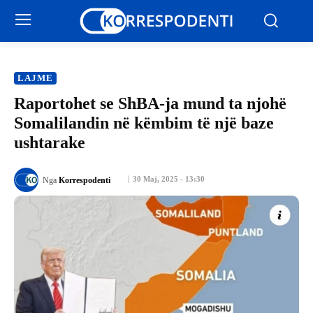
LAJME
Raportohet se ShBA-ja mund ta njohë
Somalilandin në këmbim të një baze
ushtarake
30 Maj, 2025 - 13:30
Nga
Korrespodenti