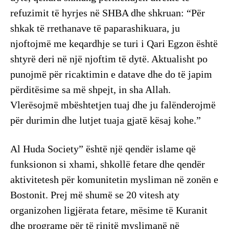
refuzimit të hyrjes në SHBA dhe shkruan: “Për
shkak të rrethanave të paparashikuara, ju
njoftojmë me keqardhje se turi i Qari Egzon është
shtyrë deri në një njoftim të dytë. Aktualisht po
punojmë për ricaktimin e datave dhe do të japim
përditësime sa më shpejt, in sha Allah.
Vlerësojmë mbështetjen tuaj dhe ju falënderojmë
për durimin dhe lutjet tuaja gjatë kësaj kohe.”
Al Huda Society” është një qendër islame që
funksionon si xhami, shkollë fetare dhe qendër
aktivitetesh për komunitetin mysliman në zonën e
Bostonit. Prej më shumë se 20 vitesh aty
organizohen ligjërata fetare, mësime të Kuranit
dhe programe për të rinjtë myslimanë në