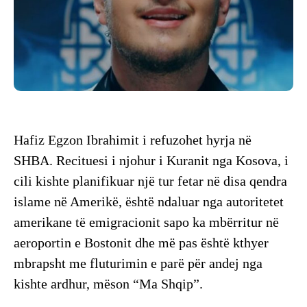
Hafiz Egzon Ibrahimit i refuzohet hyrja në
SHBA. Recituesi i njohur i Kuranit nga Kosova, i
cili kishte planifikuar një tur fetar në disa qendra
islame në Amerikë, është ndaluar nga autoritetet
amerikane të emigracionit sapo ka mbërritur në
aeroportin e Bostonit dhe më pas është kthyer
mbrapsht me fluturimin e parë për andej nga
kishte ardhur, mëson “Ma Shqip”.