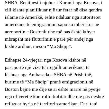
SHBA. Recituesi i njohur i Kuranit nga Kosova, i
cili kishte planifikuar një tur fetar në disa qendra
islame në Amerikë, është ndaluar nga autoritetet
amerikane të emigracionit sapo ka mbërritur në
aeroportin e Bostonit dhe më pas është kthyer
mbrapsht me fluturimin e parë për andej nga
kishte ardhur, mëson “Ma Shqip”.
Edhepse 24-vjeçari nga Kosova kishte në
pasaportë një vizë të rregullt amerikane, të
lëshuar nga Ambasada e SHBA në Prishtinë,
burime të “Ma Shqip” pranë emigracionit në
Boston bëjnë me dije se ai është marrë në pyetje
nga oficerët e kontrollit kufitar dhe më pas i është
refuzuar hyrja në territorin amerikan. Deri tani