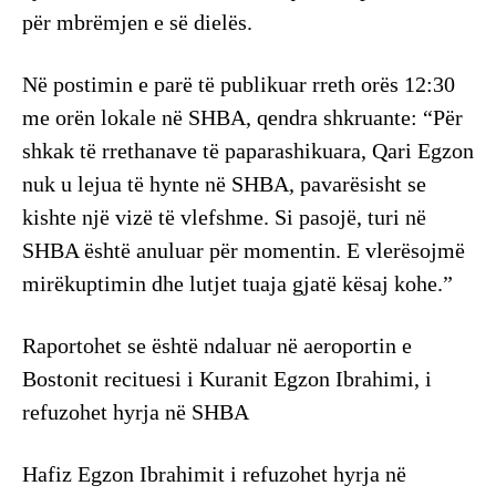
për mbrëmjen e së dielës.
Në postimin e parë të publikuar rreth orës 12:30
me orën lokale në SHBA, qendra shkruante: “Për
shkak të rrethanave të paparashikuara, Qari Egzon
nuk u lejua të hynte në SHBA, pavarësisht se
kishte një vizë të vlefshme. Si pasojë, turi në
SHBA është anuluar për momentin. E vlerësojmë
mirëkuptimin dhe lutjet tuaja gjatë kësaj kohe.”
Raportohet se është ndaluar në aeroportin e
Bostonit recituesi i Kuranit Egzon Ibrahimi, i
refuzohet hyrja në SHBA
Hafiz Egzon Ibrahimit i refuzohet hyrja në