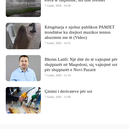
7 Gusht, 2026 - 14:28
Këngëtarja e njohur publikon PAMJET
tronditëse ku drejtori muzikor tenton
abuzimin me të (Video)
7 Gusht, 2026 - 14:11
Blerim Latifi: Një ditë do të vajtojmë për
shqiptarët në Maqedoni, siç vajtojmë sot
për shqiptarët e Novi Pazarit
7 Gusht, 2026 - 11:14
Çmimi i derivateve për sot
7 Gusht, 2026 - 11:00