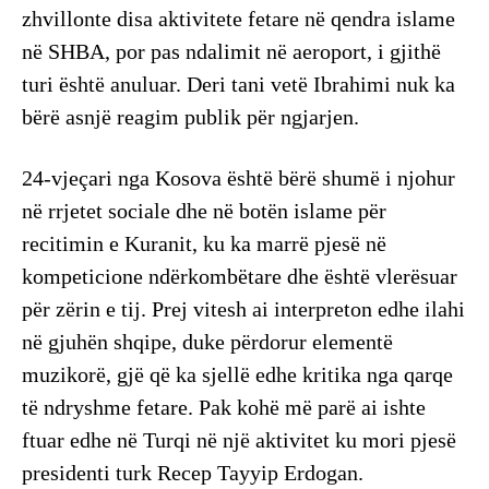
zhvillonte disa aktivitete fetare në qendra islame
në SHBA, por pas ndalimit në aeroport, i gjithë
turi është anuluar. Deri tani vetë Ibrahimi nuk ka
bërë asnjë reagim publik për ngjarjen.
24-vjeçari nga Kosova është bërë shumë i njohur
në rrjetet sociale dhe në botën islame për
recitimin e Kuranit, ku ka marrë pjesë në
kompeticione ndërkombëtare dhe është vlerësuar
për zërin e tij. Prej vitesh ai interpreton edhe ilahi
në gjuhën shqipe, duke përdorur elementë
muzikorë, gjë që ka sjellë edhe kritika nga qarqe
të ndryshme fetare. Pak kohë më parë ai ishte
ftuar edhe në Turqi në një aktivitet ku mori pjesë
presidenti turk Recep Tayyip Erdogan.