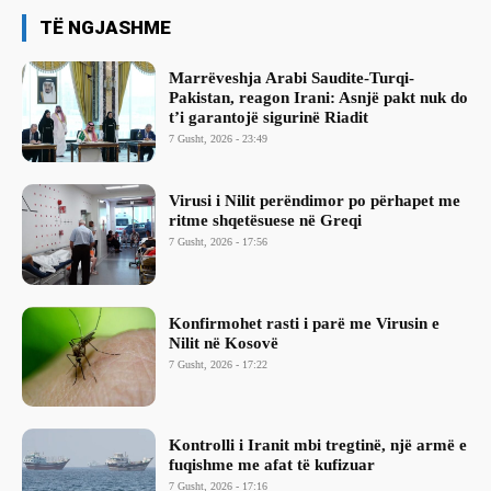
TË NGJASHME
Marrëveshja Arabi Saudite-Turqi-
Pakistan, reagon Irani: Asnjë pakt nuk do
t’i garantojë sigurinë Riadit
7 Gusht, 2026 - 23:49
Virusi i Nilit perëndimor po përhapet me
ritme shqetësuese në Greqi
7 Gusht, 2026 - 17:56
Konfirmohet rasti i parë me Virusin e
Nilit në Kosovë
7 Gusht, 2026 - 17:22
Kontrolli i Iranit mbi tregtinë, një armë e
fuqishme me afat të kufizuar
7 Gusht, 2026 - 17:16