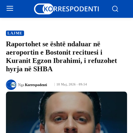
LAJME
Raportohet se është ndaluar në
aeroportin e Bostonit recituesi i
Kuranit Egzon Ibrahimi, i refuzohet
hyrja në SHBA
18 Maj, 2026 - 09:54
Nga
Korrespodenti