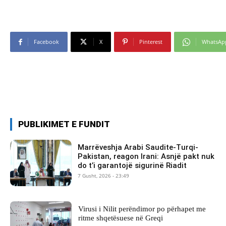
Facebook
X
Pinterest
WhatsAp
PUBLIKIMET E FUNDIT
Marrëveshja Arabi Saudite-Turqi-
Pakistan, reagon Irani: Asnjë pakt nuk
do t’i garantojë sigurinë Riadit
7 Gusht, 2026 - 23:49
Virusi i Nilit perëndimor po përhapet me
ritme shqetësuese në Greqi