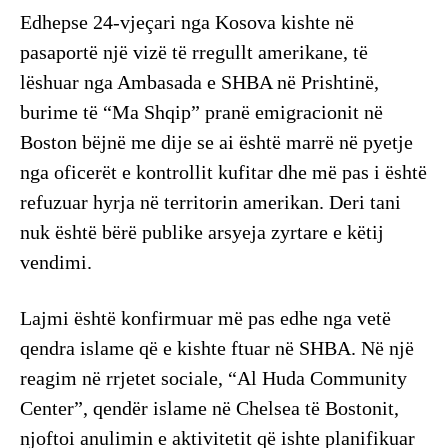
Edhepse 24-vjeçari nga Kosova kishte në
pasaportë një vizë të rregullt amerikane, të
lëshuar nga Ambasada e SHBA në Prishtinë,
burime të “Ma Shqip” pranë emigracionit në
Boston bëjnë me dije se ai është marrë në pyetje
nga oficerët e kontrollit kufitar dhe më pas i është
refuzuar hyrja në territorin amerikan. Deri tani
nuk është bërë publike arsyeja zyrtare e këtij
vendimi.
Lajmi është konfirmuar më pas edhe nga vetë
qendra islame që e kishte ftuar në SHBA. Në një
reagim në rrjetet sociale, “Al Huda Community
Center”, qendër islame në Chelsea të Bostonit,
njoftoi anulimin e aktivitetit që ishte planifikuar