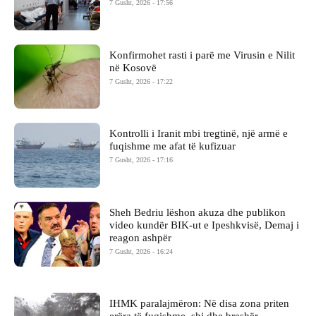
7 Gusht, 2026 - 17:56
Konfirmohet rasti i parë me Virusin e Nilit
në Kosovë
7 Gusht, 2026 - 17:22
Kontrolli i Iranit mbi tregtinë, një armë e
fuqishme me afat të kufizuar
7 Gusht, 2026 - 17:16
Sheh Bedriu lëshon akuza dhe publikon
video kundër BIK-ut e Ipeshkvisë, Demaj i
reagon ashpër
7 Gusht, 2026 - 16:24
IHMK paralajmëron: Në disa zona priten
erëra të fuqishme, shi dhe breshër