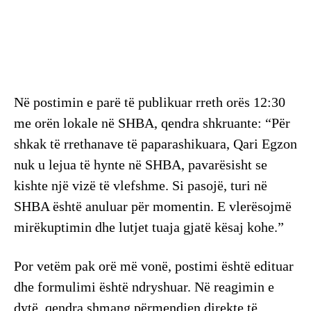
Në postimin e parë të publikuar rreth orës 12:30
me orën lokale në SHBA, qendra shkruante: “Për
shkak të rrethanave të paparashikuara, Qari Egzon
nuk u lejua të hynte në SHBA, pavarësisht se
kishte një vizë të vlefshme. Si pasojë, turi në
SHBA është anuluar për momentin. E vlerësojmë
mirëkuptimin dhe lutjet tuaja gjatë kësaj kohe.”
Por vetëm pak orë më vonë, postimi është edituar
dhe formulimi është ndryshuar. Në reagimin e
dytë, qendra shmang përmendjen direkte të