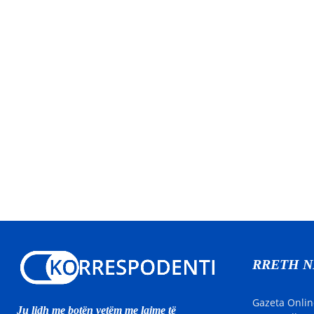
RRETH 
Gazeta Onlin
Ju lidh me botën vetëm me lajme të