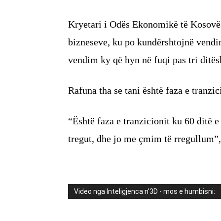
Kryetari i Odës Ekonomikë të Kosovës
bizneseve, ku po kundërshtojnë vendim
vendim ky që hyn në fuqi pas tri ditës
Rafuna tha se tani është faza e tranzic
“Është faza e tranzicionit ku 60 dit
tregut, dhe jo me çmim të rregullum”,
Video nga Inteligjenca n'3D - mos e humbisni: