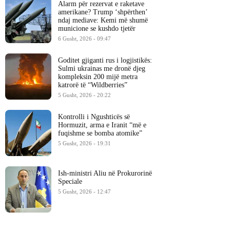
Alarm për rezervat e raketave
amerikane? Trump ‘shpërthen’
ndaj mediave: Kemi më shumë
municione se kushdo tjetër
6 Gusht, 2026 - 09:47
Goditet gjiganti rus i logjistikës:
Sulmi ukrainas me dronë djeg
kompleksin 200 mijë metra
katrorë të “Wildberries”
5 Gusht, 2026 - 20:22
Kontrolli i Ngushticës së
Hormuzit, arma e Iranit “më e
fuqishme se bomba atomike”
5 Gusht, 2026 - 19:31
Ish-ministri ​Aliu në Prokurorinë
Speciale
5 Gusht, 2026 - 12:47