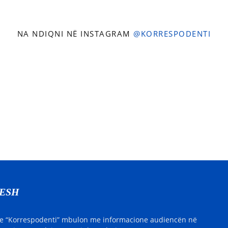
NA NDIQNI NË INSTAGRAM
@KORRESPODENTI
NESH
e “Korrespodenti” mbulon me informacione audiencën në