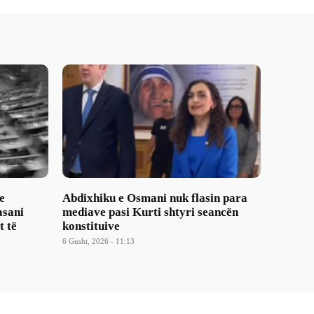
e
Abdixhiku e Osmani nuk flasin para
asani
mediave pasi Kurti shtyri seancën
t të
konstituive
6 Gusht, 2026 - 11:13