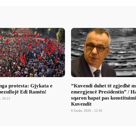
nga protesta: Gjykata e
​”Kuvendi duhet të zgjedhë m
pezullojë Edi Ramën!
emergjencë Presidentin” / H
sqaron hapat pas konstituimi
- 20:21
Kuvendit
6 Gusht, 2026 - 12:43