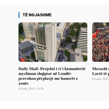
TË NGJASHME
Daily Mail: Projekti i ri i komunitetit
Mesazhi 
mysliman shqiptar në Londër
Lartë të 
provokon përplasje me banorët e
6 Gusht, 2026 
zonës
6 Gusht, 2026 - 21:56