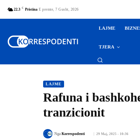
C
22.3
Pristina
E premte, 7 Gusht, 2026
LAJME
BIZNE
TJERA
LAJME
Rafuna i bashkohet
tranzicionit
Nga
Korrespodenti
29 Maj, 2025 - 10:36