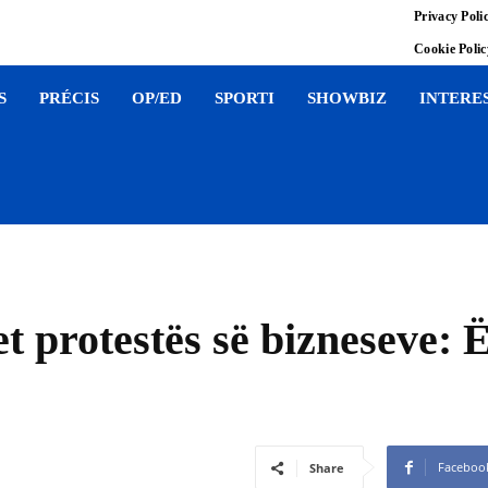
Privacy Poli
Cookie Poli
S
PRÉCIS
OP/ED
SPORTI
SHOWBIZ
INTERE
 protestës së bizneseve: Ë
Faceboo
Share