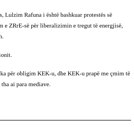
, Lulzim Rafuna i është bashkuar protestës së
 e ZRrE-së për liberalizimin e tregut të energjisë,
h.
ionit.
ë e ka për obligim KEK-u, dhe KEK-u prapë me çmim të
 tha ai para mediave.