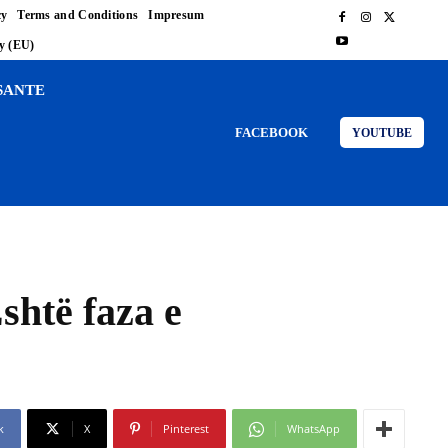
cy
Terms and Conditions
Impresum
cy (EU)
SANTE
FACEBOOK
YOUTUBE
shtë faza e
k
X
Pinterest
WhatsApp