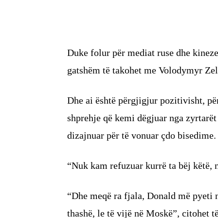
Duke folur për mediat ruse dhe kineze
gatshëm të takohet me Volodymyr Zel
Dhe ai është përgjigjur pozitivisht, pë
shprehje që kemi dëgjuar nga zyrtarët e
dizajnuar për të vonuar çdo bisedime.
“Nuk kam refuzuar kurrë ta bëj këtë, n
“Dhe meqë ra fjala, Donald më pyeti n
thashë, le të vijë në Moskë”, citohet t