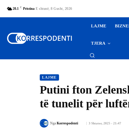
C
20.1
Pristina
E shtunë, 8 Gusht, 2026
LAJME
BIZNE
TJERA
LAJME
Putini fton Zelens
të tunelit për luf
Nga
Korrespodenti
3 Shtator, 2025 - 21:47