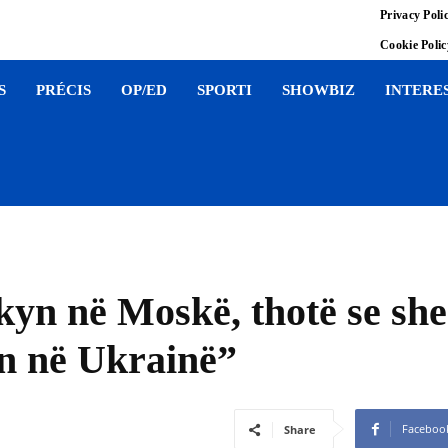
Privacy Poli
Cookie Poli
S
PRÉCIS
OP/ED
SPORTI
SHOWBIZ
INTERE
kyn në Moskë, thotë se she
tën në Ukrainë”
Faceboo
Share