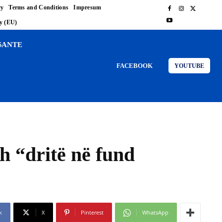
cy
Terms and Conditions
Impresum
cy (EU)
SANTE
FACEBOOK
YOUTUBE
h “dritë në fund
k
X
Pinterest
WhatsApp