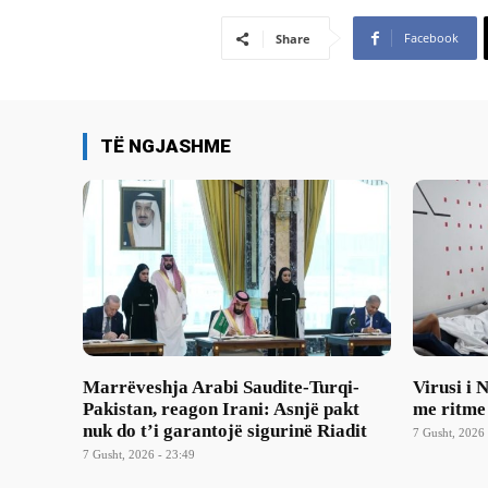
Facebook
Share
TË NGJASHME
Marrëveshja Arabi Saudite-Turqi-
Virusi i 
Pakistan, reagon Irani: Asnjë pakt
me ritme
nuk do t’i garantojë sigurinë Riadit
7 Gusht, 2026 
7 Gusht, 2026 - 23:49