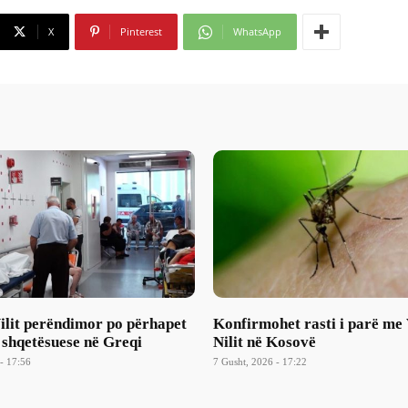
X
Pinterest
WhatsApp
Nilit perëndimor po përhapet
Konfirmohet rasti i parë me 
 shqetësuese në Greqi
Nilit në Kosovë
- 17:56
7 Gusht, 2026 - 17:22