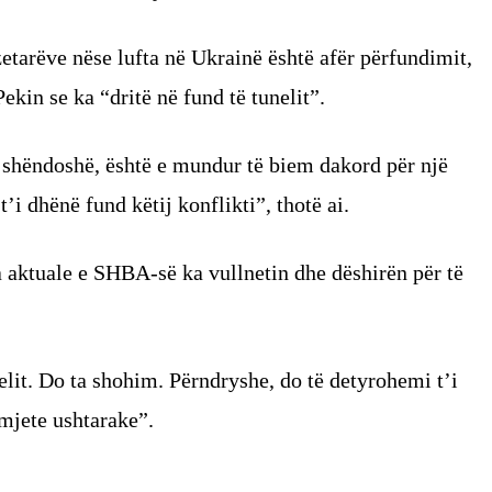
zetarëve nëse lufta në Ukrainë është afër përfundimit,
ekin se ka “dritë në fund të tunelit”.
e shëndoshë, është e mundur të biem dakord për një
i dhënë fund këtij konflikti”, thotë ai.
 aktuale e SHBA-së ka vullnetin dhe dëshirën për të
elit. Do ta shohim. Përndryshe, do të detyrohemi t’i
 mjete ushtarake”.