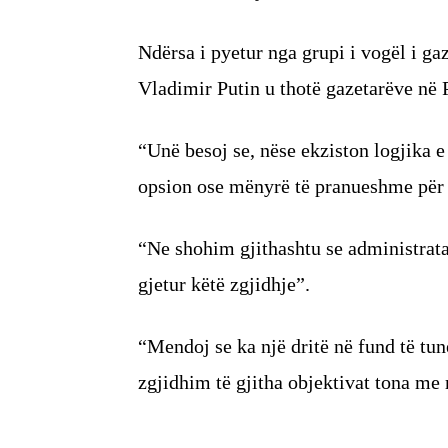
Ndërsa i pyetur nga grupi i vogël i ga
Vladimir Putin u thotë gazetarëve në P
“Unë besoj se, nëse ekziston logjika 
opsion ose mënyrë të pranueshme për t’
“Ne shohim gjithashtu se administrata
gjetur këtë zgjidhje”.
“Mendoj se ka një dritë në fund të tun
zgjidhim të gjitha objektivat tona me