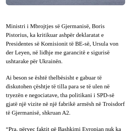
Ministri i Mbrojtjes së Gjermanisë, Boris
Pistorius, ka kritikuar ashpër deklaratat e
Presidentes së Komisionit të BE-së, Ursula von
der Leyen, në lidhje me garancitë e sigurisë
ushtarake për Ukrainën.
Ai beson se është thelbësisht e gabuar të
diskutohen çështje të tilla para se të ulen në
tryezën e negociatave, tha politikani i SPD-së
gjatë një vizite në një fabrikë armësh në Troisdorf
të Gjermanisë, shkruan A2.
“Pra, përveç faktit që Bashkimi Evropian nuk ka