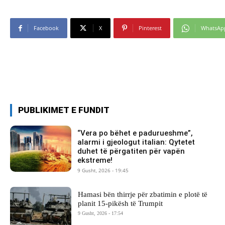
Facebook
X
Pinterest
WhatsAp
PUBLIKIMET E FUNDIT
“Vera po bëhet e padurueshme”,
alarmi i gjeologut italian: Qytetet
duhet të përgatiten për vapën
ekstreme!
9 Gusht, 2026 - 19:45
Hamasi bën thirrje për zbatimin e plotë të
planit 15-pikësh të Trumpit
9 Gusht, 2026 - 17:54