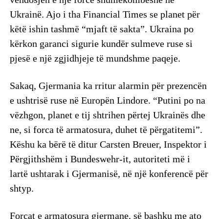
Ukrainë. Ajo i tha Financial Times se planet për
këtë ishin tashmë “mjaft të sakta”. Ukraina po
kërkon garanci sigurie kundër sulmeve ruse si
pjesë e një zgjidhjeje të mundshme paqeje.
Sakaq, Gjermania ka rritur alarmin për prezencën
e ushtrisë ruse në Europën Lindore. “Putini po na
vëzhgon, planet e tij shtrihen përtej Ukrainës dhe
ne, si forca të armatosura, duhet të përgatitemi”.
Këshu ka bërë të ditur Carsten Breuer, Inspektor i
Përgjithshëm i Bundeswehr-it, autoriteti më i
lartë ushtarak i Gjermanisë, në një konferencë për
shtyp.
Forcat e armatosura gjermane, së bashku me ato