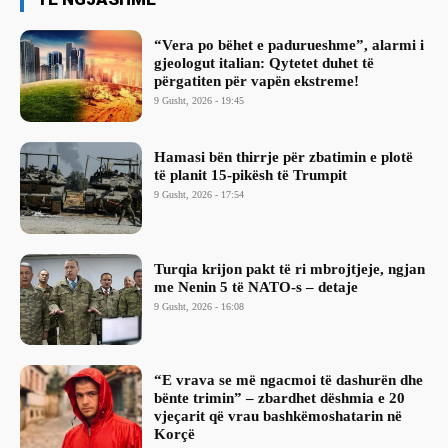
“Vera po bëhet e padurueshme”, alarmi i
gjeologut italian: Qytetet duhet të
përgatiten për vapën ekstreme!
9 Gusht, 2026 - 19:45
Hamasi bën thirrje për zbatimin e plotë
të planit 15-pikësh të Trumpit
9 Gusht, 2026 - 17:54
Turqia krijon pakt të ri mbrojtjeje, ngjan
me Nenin 5 të NATO-s – detaje
9 Gusht, 2026 - 16:08
“E vrava se më ngacmoi të dashurën dhe
bënte trimin” – zbardhet dëshmia e 20
vjeçarit që vrau bashkëmoshatarin në
Korçë