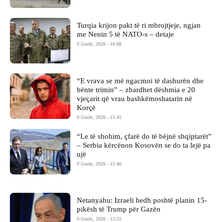
Turqia krijon pakt të ri mbrojtjeje, ngjan
me Nenin 5 të NATO-s – detaje
9 Gusht, 2026 - 16:08
“E vrava se më ngacmoi të dashurën dhe
bënte trimin” – zbardhet dëshmia e 20
vjeçarit që vrau bashkëmoshatarin në
Korçë
9 Gusht, 2026 - 15:45
“Le të shohim, çfarë do të bëjnë shqiptarët”
– Serbia kërcënon Kosovën se do ta lejë pa
ujë
9 Gusht, 2026 - 15:40
Netanyahu: Izraeli hedh poshtë planin 15-
pikësh të Trump për Gazën
9 Gusht, 2026 - 13:55