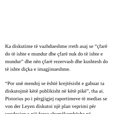
Ka diskutime të vazhdueshme rreth asaj se “çfarë
do të ishte e mundur dhe çfarë nuk do të ishte e
mundur” dhe nën çfarë rezervash dhe kushtesh do
të ishte diçka e imagjinueshme.
“Por unë mendoj se është krejtësisht e gabuar ta
diskutojmë këtë publikisht në këtë pikë”, tha ai.
Pistorius po i përgjigjej raportimeve të medias se
von der Leyen diskutoi një plan veprimi për
vendosjen e një force shumëkombëshe në