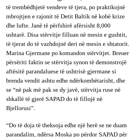
të trembëdhjetë vendeve të tjera, po praktikojnë
mbrojtjen e rajonit të Detit Baltik në kohë krize
dhe lufte. Janë të përfshirë afërsisht 8,000
ushtarë. Disa stërvitje filluan në mesin e gushtit,
të tjerat do të vazhdojnë deri në mesin e shtatorit.
Marina Gjermane po komandon stërvitjet. Breuer
përsëriti faktin se stërvitja synon të demonstrojë
aftësitë parandaluese të ushtrisë gjermane si
brenda vendit ashtu edhe ndërkombëtarisht, dhe
se “në pak më pak se dy javë, stërvitja ruse në
shkallë të gjerë SAPAD do të fillojë në
Bjellorusi”.
“Do të doja të theksoja edhe një herë se ne duam
parandalim, ndërsa Moska po përdor SAPAD për