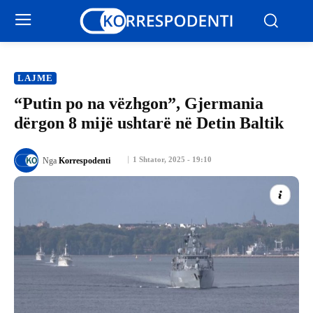
LAJME
“Putin po na vëzhgon”, Gjermania
dërgon 8 mijë ushtarë në Detin Baltik
1 Shtator, 2025 - 19:10
Nga
Korrespodenti