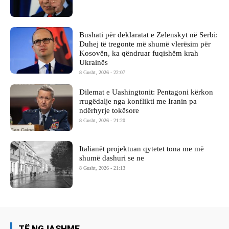
Bushati për deklaratat e Zelenskyt në Serbi:
Duhej të tregonte më shumë vlerësim për
Kosovën, ka qëndruar fuqishëm krah
Ukrainës
8 Gusht, 2026 - 22:07
Dilemat e Uashingtonit: Pentagoni kërkon
rrugëdalje nga konflikti me Iranin pa
ndërhyrje tokësore
8 Gusht, 2026 - 21:20
Italianët projektuan qytetet tona me më
shumë dashuri se ne
8 Gusht, 2026 - 21:13
TË NGJASHME