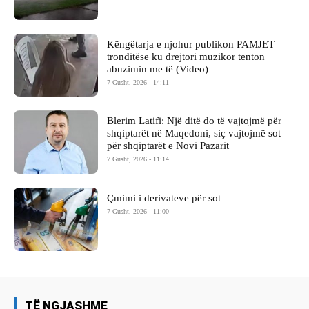
Këngëtarja e njohur publikon PAMJET
tronditëse ku drejtori muzikor tenton
abuzimin me të (Video)
7 Gusht, 2026 - 14:11
Blerim Latifi: Një ditë do të vajtojmë për
shqiptarët në Maqedoni, siç vajtojmë sot
për shqiptarët e Novi Pazarit
7 Gusht, 2026 - 11:14
Çmimi i derivateve për sot
7 Gusht, 2026 - 11:00
TË NGJASHME