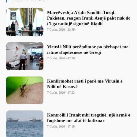
Marrëveshja Arabi Saudite-Turqi-
Pakistan, reagon Irani: Asnjë pakt nuk do
t’i garantojë sigurinë Riadit
7 Gusht, 2026 - 23:49
Virusi i Nilit perëndimor po përhapet me
ritme shqetësuese në Greqi
7 Gusht, 2026 - 17:56
Konfirmohet rasti i parë me Virusin e
Nilit në Kosovë
7 Gusht, 2026 - 17:22
Kontrolli i Iranit mbi tregtinë, një armë e
fuqishme me afat të kufizuar
7 Gusht, 2026 - 17:16