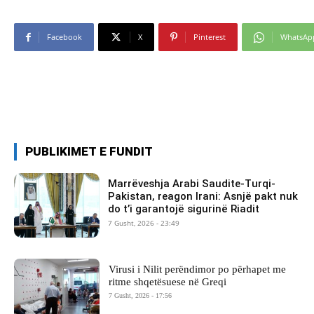
Facebook
X
Pinterest
WhatsAp
PUBLIKIMET E FUNDIT
Marrëveshja Arabi Saudite-Turqi-
Pakistan, reagon Irani: Asnjë pakt nuk
do t’i garantojë sigurinë Riadit
7 Gusht, 2026 - 23:49
Virusi i Nilit perëndimor po përhapet me
ritme shqetësuese në Greqi
7 Gusht, 2026 - 17:56