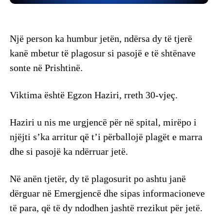
Një person ka humbur jetën, ndërsa dy të tjerë
kanë mbetur të plagosur si pasojë e të shtënave
sonte në Prishtinë.
Viktima është Egzon Haziri, rreth 30-vjeç.
Haziri u nis me urgjencë për në spital, mirëpo i
njëjti s’ka arritur që t’i përballojë plagët e marra
dhe si pasojë ka ndërruar jetë.
Në anën tjetër, dy të plagosurit po ashtu janë
dërguar në Emergjencë dhe sipas informacioneve
të para, që të dy ndodhen jashtë rrezikut për jetë.