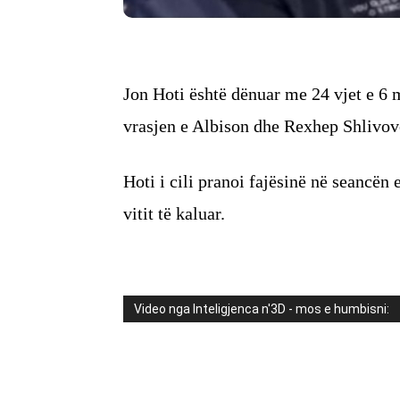
Jon Hoti është dënuar me 24 vjet e 6
vrasjen e Albison dhe Rexhep Shlivov
Hoti i cili pranoi fajësinë në seancën 
vitit të kaluar.
Video nga Inteligjenca n'3D - mos e humbisni: