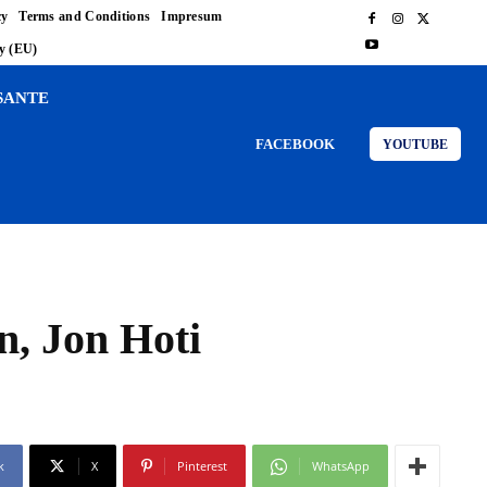
cy
Terms and Conditions
Impresum
cy (EU)
SANTE
FACEBOOK
YOUTUBE
n, Jon Hoti
k
X
Pinterest
WhatsApp