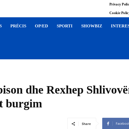
Privacy Poli
Cookie Poli
S
PRÉCIS
OP/ED
SPORTI
SHOWBIZ
INTERE
lbison dhe Rexhep Shlivovë
et burgim
Faceboo
Share