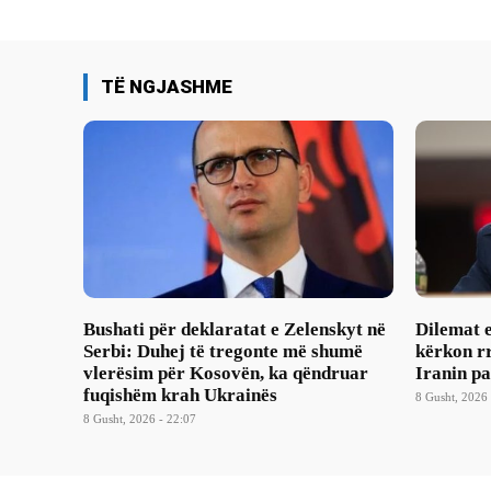
TË NGJASHME
Bushati për deklaratat e Zelenskyt në
Dilemat 
Serbi: Duhej të tregonte më shumë
kërkon rr
vlerësim për Kosovën, ka qëndruar
Iranin p
fuqishëm krah Ukrainës
8 Gusht, 2026 
8 Gusht, 2026 - 22:07