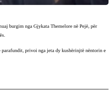
 muaj burgim nga Gjykata Themelore në Pejë, për
ës.
e parafundit, privoi nga jeta dy kushërinjtë nëntorin e