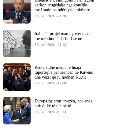
Dilemat e Uashingtonit: Pentagoni
kërkon rrugëdalje nga konflikti
me Iranin pa ndërhyrje tokësore
8 Gusht, 2026 - 21:20
Italianët projektuan qytetet tona
me më shumë dashuri se ne
8 Gusht, 2026 - 21:13
Reuters dhe mediat e huaja
raportojnë për seancën në Kuvend
dhe vezët që iu hodhën Kurtit
8 Gusht, 2026 - 17:08
Evropa zgjeron tryezën, por ende
nuk di kë të ulë në të
8 Gusht, 2026 - 10:13