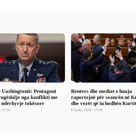
e Uashingtonit: Pentagoni
Reuters dhe mediat e huaja
ugëdalje nga konflikti me
raportojnë për seancën në 
a ndërhyrje tokësore
dhe vezët që iu hodhën Kurti
- 21:20
8 Gusht, 2026 - 17:08