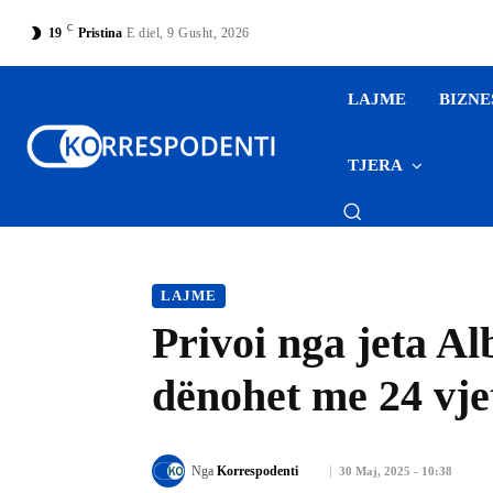
C
19
Pristina
E diel, 9 Gusht, 2026
LAJME
BIZNE
TJERA
LAJME
Privoi nga jeta A
dënohet me 24 vj
Nga
Korrespodenti
30 Maj, 2025 - 10:38