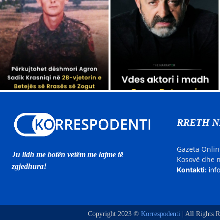
RRETH 
Gazeta Onlin
Ju lidh me botën vetëm me lajme të
Kosovë dhe m
zgjedhura!
Kontakti:
inf
Copyright 2023 ©
Korrespodenti
| All Rights R