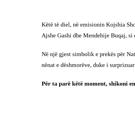
Këtë të diel, në emisionin Kojshia Sh
Ajshe Gashi dhe Mendehije Buqaj, si d
Në një gjest simbolik e prekës për Natë
nënat e dëshmorëve, duke i surprizuar
Për ta parë këtë moment, shikoni em