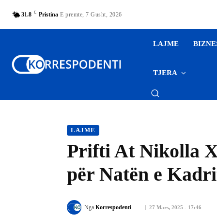
C
31.8
Pristina
E premte, 7 Gusht, 2026
LAJME
BIZNE
TJERA
LAJME
Prifti At Nikolla 
për Natën e Kadrit
Nga
Korrespodenti
27 Mars, 2025 - 17:46