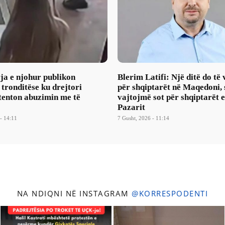
ja e njohur publikon
Blerim Latifi: Një ditë do të
ronditëse ku drejtori
për shqiptarët në Maqedoni, 
tenton abuzimin me të
vajtojmë sot për shqiptarët 
Pazarit
- 14:11
7 Gusht, 2026 - 11:14
NA NDIQNI NË INSTAGRAM
@KORRESPODENTI