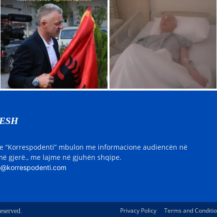
NESH
e “Korrespodenti” mbulon me informacione audiencën në
ë gjerë., me lajme në gjuhën shqipe.
o@korrespodenti.com
Privacy Policy
Terms and Conditi
eserved.