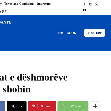
cy
Terms and Conditions
Impresum
cy (EU)
SANTE
FACEBOOK
YOUTUBE
nat e dëshmorëve
e shohin
k
X
Pinterest
WhatsApp