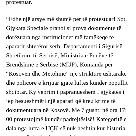
protestuar.
“Edhe një arsye më shumë për të protestuar! Sot,
Gjykata Speciale pranoi si prova dokumente të
dorëzuara nga institucionet më famëkeqe të
aparatit shtetëror serb: Departamenti i Sigurisë
Shtetërore të Serbisë, Ministria e Punëve të
Brendshme e Serbisë (MUP), Komanda për
“Kosovën dhe Metohinë” një strukturë ushtarake
dhe policore e krijuar gjatë luftës kundër popullit
shqiptar. Ky veprim i papranueshëm i gjykatës i
jep besueshmëri një aparati që kreu krime të
dokumentuara në Kosovë. Më 7 gusht, në ora 17:
00 protestojmë kundër padrejtësisë! Kategoritë e
dala nga lufta e UÇK-së nuk heshtin kur historia