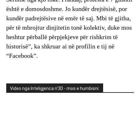
është e domosdoshme. Jo kundër drejtësisë, por
kundër padrejtësive në emër të saj. Mbi të gjitha,
për të mbrojtur dinjitetin tonë kolektiv, duke mos
heshtur përballë përpjekjeve për rishkrim të
historisë”, ka shkruar ai në profilin e tij në
“Facebook”.
Video nga Inteligjenca n'3D - mos e humbisni: