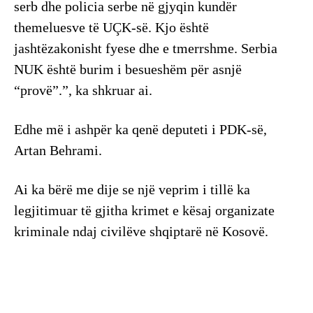
serb dhe policia serbe në gjyqin kundër
themeluesve të UÇK-së. Kjo është
jashtëzakonisht fyese dhe e tmerrshme. Serbia
NUK është burim i besueshëm për asnjë
“provë”.”, ka shkruar ai.
Edhe më i ashpër ka qenë deputeti i PDK-së,
Artan Behrami.
Ai ka bërë me dije se një veprim i tillë ka
legjitimuar të gjitha krimet e kësaj organizate
kriminale ndaj civilëve shqiptarë në Kosovë.