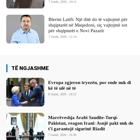
7 Gusht, 2026 - 14:11
Blerim Latifi: Një ditë do të vajtojmë për
shqiptarët në Maqedoni, siç vajtojmë sot
për shqiptarët e Novi Pazarit
7 Gusht, 2026 - 11:14
TË NGJASHME
Evropa zgjeron tryezën, por ende nuk di
kë të ulë në të
8 Gusht, 2026 - 10:13
Marrëveshja Arabi Saudite-Turqi-
Pakistan, reagon Irani: Asnjë pakt nuk do
t’i garantojë sigurinë Riadit
7 Gusht, 2026 - 23:49