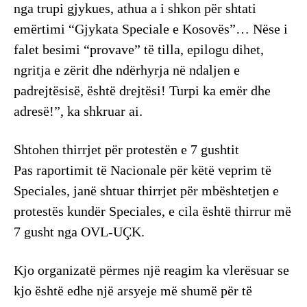
nga trupi gjykues, athua a i shkon për shtati
emërtimi “Gjykata Speciale e Kosovës”… Nëse i
falet besimi “provave” të tilla, epilogu dihet,
ngritja e zërit dhe ndërhyrja në ndaljen e
padrejtësisë, është drejtësi! Turpi ka emër dhe
adresë!”, ka shkruar ai.
Shtohen thirrjet për protestën e 7 gushtit
Pas raportimit të Nacionale për këtë veprim të
Speciales, janë shtuar thirrjet për mbështetjen e
protestës kundër Speciales, e cila është thirrur më
7 gusht nga OVL-UÇK.
Kjo organizatë përmes një reagim ka vlerësuar se
kjo është edhe një arsyeje më shumë për të