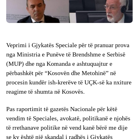
Veprimi i Gjykatës Speciale për të pranuar prova
nga Ministria e Punëve të Brendshme e Serbisë
(MUP) dhe nga Komanda e ashtuquajtur e
përbashkët për “Kosovën dhe Metohinë” në
procesin kundër ish-krerëve të UÇK-së ka nxiture
reagime të shumta në Kosovës.
Pas raportimit të gazetës Nacionale për këtë
vendim të Speciales, avokatë, politikanë e njohës
të rrethanave politike në vend kanë bërë me dije
se ky është një skandal i radhës i Gjykatës