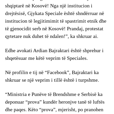
shqiptarë në Kosovë! Nga një institucion i
drejtësisë, Gjykata Speciale është shndërruar në
institucion të legjitimimit të spastrimit etnik dhe
të gjenocidit serb në Kosovë! Prandaj, protestat
qytetare nuk duhet të ndalen!”, ka shkruar ai.
Edhe avokati Ardian Bajraktari është shprehur i
shqetësuar me këtë veprim të Speciales.
Në profilin e tij në “Facebook”, Bajraktari ka
shkruar se një veprim i tillë është i turpshme.
“Ministria e Punëve të Brendshme e Serbisë ka
deponuar “prova” kundër heronjve tanë të luftës
dhe paqes. Këto “prova”, mjerisht, po pranohen