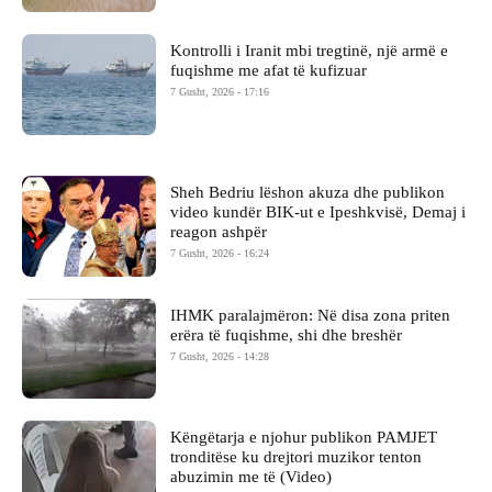
Kontrolli i Iranit mbi tregtinë, një armë e
fuqishme me afat të kufizuar
7 Gusht, 2026 - 17:16
Sheh Bedriu lëshon akuza dhe publikon
video kundër BIK-ut e Ipeshkvisë, Demaj i
reagon ashpër
7 Gusht, 2026 - 16:24
IHMK paralajmëron: Në disa zona priten
erëra të fuqishme, shi dhe breshër
7 Gusht, 2026 - 14:28
Këngëtarja e njohur publikon PAMJET
tronditëse ku drejtori muzikor tenton
abuzimin me të (Video)