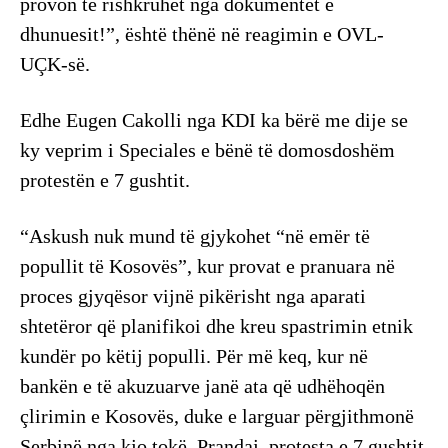
provon të rishkruhet nga dokumentet e
dhunuesit!”, është thënë në reagimin e OVL-
UÇK-së.
Edhe Eugen Cakolli nga KDI ka bërë me dije se
ky veprim i Speciales e bënë të domosdoshëm
protestën e 7 gushtit.
“Askush nuk mund të gjykohet “në emër të
popullit të Kosovës”, kur provat e pranuara në
proces gjyqësor vijnë pikërisht nga aparati
shtetëror që planifikoi dhe kreu spastrimin etnik
kundër po këtij populli. Për më keq, kur në
bankën e të akuzuarve janë ata që udhëhoqën
çlirimin e Kosovës, duke e larguar përgjithmonë
Serbinë nga kjo tokë. Prandaj, protesta e 7 gushtit