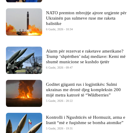
NATO premton mbrojtje ajrore urgjente për
Ukrainën pas sulmeve ruse me raketa
balistike
6 Gusht, 2026 - 10:34
Alarm për rezervat e raketave amerikane?
Trump ‘shpërthen’ ndaj mediave: Kemi më
shumë municione se kushdo tjetër
6 Gusht, 2026 - 09:47
Goditet gjiganti rus i logjistikës: Sulmi
ukrainas me dronë djeg kompleksin 200
mijë metra katrorë të “Wildberries”
5 Gusht, 2026 - 20:22
Kontrolli i Ngushticës së Hormuzit, arma e
Iranit “më e fuqishme se bomba atomike”
5 Gusht, 2026 - 19:31