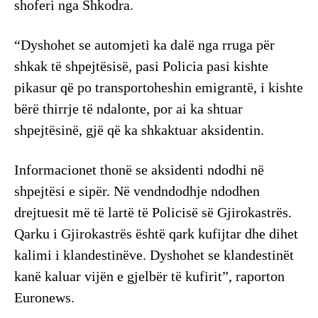
shoferi nga Shkodra.
“Dyshohet se automjeti ka dalë nga rruga për
shkak të shpejtësisë, pasi Policia pasi kishte
pikasur që po transportoheshin emigrantë, i kishte
bërë thirrje të ndalonte, por ai ka shtuar
shpejtësinë, gjë që ka shkaktuar aksidentin.
Informacionet thonë se aksidenti ndodhi në
shpejtësi e sipër. Në vendndodhje ndodhen
drejtuesit më të lartë të Policisë së Gjirokastrës.
Qarku i Gjirokastrës është qark kufijtar dhe dihet
kalimi i klandestinëve. Dyshohet se klandestinët
kanë kaluar vijën e gjelbër të kufirit”, raporton
Euronews.