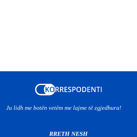
Ju lidh me botën vetëm me lajme të zgjedhura!
RRETH NESH