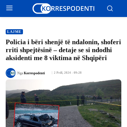
LAJME
Policia i bëri shenjë të ndalonin, shoferi
rriti shpejtësinë – detaje se si ndodhi
aksidenti me 8 viktima në Shqipëri
2 Prill, 2024 - 09:28
Nga
Korrespodenti