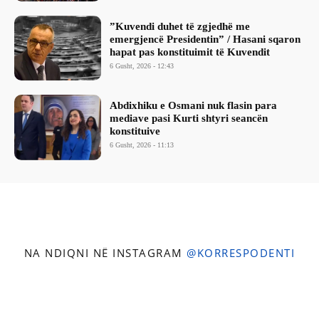
​”Kuvendi duhet të zgjedhë me
emergjencë Presidentin” / Hasani sqaron
hapat pas konstituimit të Kuvendit
6 Gusht, 2026 - 12:43
Abdixhiku e Osmani nuk flasin para
mediave pasi Kurti shtyri seancën
konstituive
6 Gusht, 2026 - 11:13
NA NDIQNI NË INSTAGRAM
@KORRESPODENTI