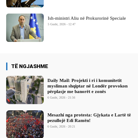
Ish-ministri ​Aliu në Prokurorinë Speciale
5 Gusht, 2026 - 12:47
TË NGJASHME
Daily Mail: Projekti i ri i komunitetit
mysliman shqiptar në Londër provokon
përplasje me banorët e zonës
6 Gusht, 2026 - 21:56
Mesazhi nga protesta: Gjykata e Lartë të
pezullojë Edi Ramën!
6 Gusht, 2026 - 20:21