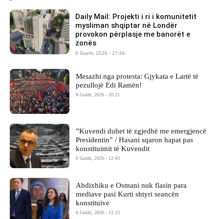
Daily Mail: Projekti i ri i komunitetit
mysliman shqiptar në Londër
provokon përplasje me banorët e
zonës
6 Gusht, 2026 - 21:56
Mesazhi nga protesta: Gjykata e Lartë të
pezullojë Edi Ramën!
6 Gusht, 2026 - 20:21
​”Kuvendi duhet të zgjedhë me emergjencë
Presidentin” / Hasani sqaron hapat pas
konstituimit të Kuvendit
6 Gusht, 2026 - 12:43
Abdixhiku e Osmani nuk flasin para
mediave pasi Kurti shtyri seancën
konstituive
6 Gusht, 2026 - 11:13