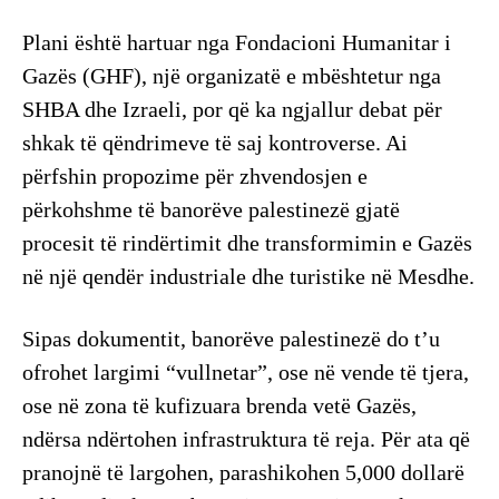
Plani është hartuar nga Fondacioni Humanitar i
Gazës (GHF), një organizatë e mbështetur nga
SHBA dhe Izraeli, por që ka ngjallur debat për
shkak të qëndrimeve të saj kontroverse. Ai
përfshin propozime për zhvendosjen e
përkohshme të banorëve palestinezë gjatë
procesit të rindërtimit dhe transformimin e Gazës
në një qendër industriale dhe turistike në Mesdhe.
Sipas dokumentit, banorëve palestinezë do t’u
ofrohet largimi “vullnetar”, ose në vende të tjera,
ose në zona të kufizuara brenda vetë Gazës,
ndërsa ndërtohen infrastruktura të reja. Për ata që
pranojnë të largohen, parashikohen 5,000 dollarë