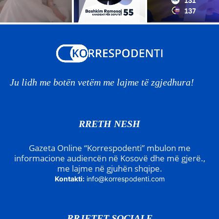
Ju lidh me botën vetëm me lajme të zgjedhura!
RRETH NESH
Gazeta Online “Korrespodenti” mbulon me
informacione audiencën në Kosovë dhe më gjerë.,
me lajme në gjuhën shqipe.
Kontakti:
info@korrespodenti.com
RRJETET SOCIALE