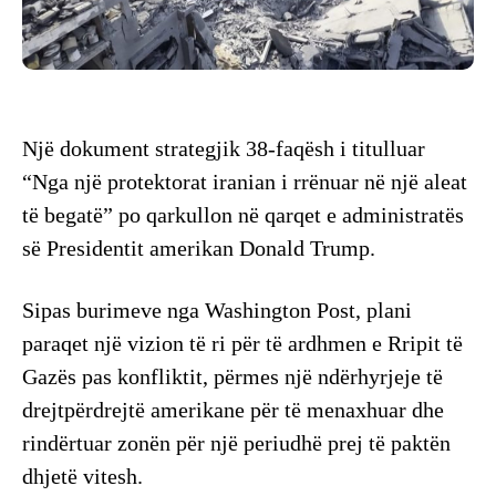
Një dokument strategjik 38-faqësh i titulluar
“Nga një protektorat iranian i rrënuar në një aleat
të begatë” po qarkullon në qarqet e administratës
së Presidentit amerikan Donald Trump.
Sipas burimeve nga Washington Post, plani
paraqet një vizion të ri për të ardhmen e Rripit të
Gazës pas konfliktit, përmes një ndërhyrjeje të
drejtpërdrejtë amerikane për të menaxhuar dhe
rindërtuar zonën për një periudhë prej të paktën
dhjetë vitesh.