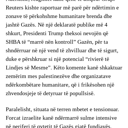
Reuters kishte raportuar më parë për ndërtimin e
zonave të përkohshme humanitare brenda dhe
jashtë Gazës. Në një deklaratë publike më 4
shkurt, Presidenti Trump theksoi nevojën që
SHBA të “marrë nën kontroll” Gazën, për ta
shndërruar në një vend të zhvilluar dhe të sigurt,
duke e përshkruar si një potencial “rivierë të
Lindjes së Mesme”. Këto komente kanë shkaktuar
zemërim mes palestinezëve dhe organizatave
ndërkombëtare humanitare, që i frikësohen një
zhvendosjeje të detyruar të popullsisë.
Paralelisht, situata në terren mbetet e tensionuar.
Forcat izraelite kanë ndërmarrë sulme intensive
në periferi të qytetit të Gazës gjatë fundjavës,