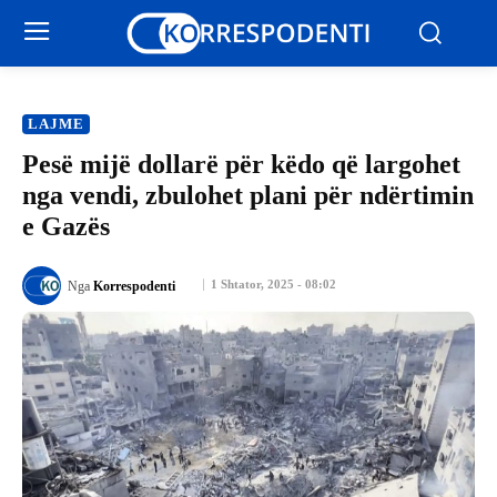
LAJME
Pesë mijë dollarë për këdo që largohet
nga vendi, zbulohet plani për ndërtimin
e Gazës
1 Shtator, 2025 - 08:02
Nga
Korrespodenti