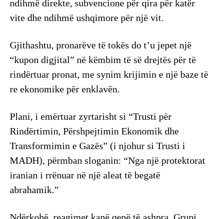
ndihmë direkte, subvencione për qira për katër
vite dhe ndihmë ushqimore për një vit.
Gjithashtu, pronarëve të tokës do t’u jepet një
“kupon digjital” në këmbim të së drejtës për të
rindërtuar pronat, me synim krijimin e një baze të
re ekonomike për enklavën.
Plani, i emërtuar zyrtarisht si “Trusti për
Rindërtimin, Përshpejtimin Ekonomik dhe
Transformimin e Gazës” (i njohur si Trusti i
MADH), përmban sloganin: “Nga një protektorat
iranian i rrënuar në një aleat të begatë
abrahamik.”
Ndërkohë, reagimet kanë qenë të ashpra. Grupi