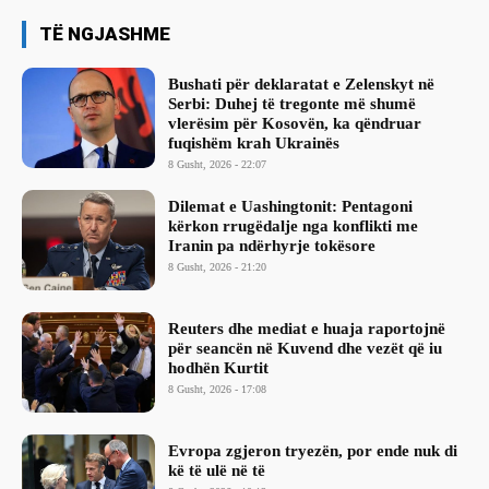
TË NGJASHME
Bushati për deklaratat e Zelenskyt në
Serbi: Duhej të tregonte më shumë
vlerësim për Kosovën, ka qëndruar
fuqishëm krah Ukrainës
8 Gusht, 2026 - 22:07
Dilemat e Uashingtonit: Pentagoni
kërkon rrugëdalje nga konflikti me
Iranin pa ndërhyrje tokësore
8 Gusht, 2026 - 21:20
Reuters dhe mediat e huaja raportojnë
për seancën në Kuvend dhe vezët që iu
hodhën Kurtit
8 Gusht, 2026 - 17:08
Evropa zgjeron tryezën, por ende nuk di
kë të ulë në të