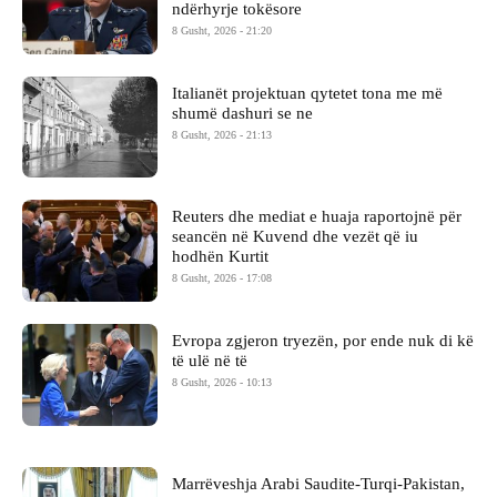
ndërhyrje tokësore
8 Gusht, 2026 - 21:20
Italianët projektuan qytetet tona me më
shumë dashuri se ne
8 Gusht, 2026 - 21:13
Reuters dhe mediat e huaja raportojnë për
seancën në Kuvend dhe vezët që iu
hodhën Kurtit
8 Gusht, 2026 - 17:08
Evropa zgjeron tryezën, por ende nuk di kë
të ulë në të
8 Gusht, 2026 - 10:13
Marrëveshja Arabi Saudite-Turqi-Pakistan,