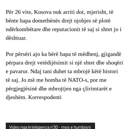
Për 26 vite, Kosova nuk arriti dot, mjerisht, të
bënte hapa domethënës drejt njohjes së plotë
ndërkombëtare dhe reputacionit të saj si shtet jo i
dështuar.
Por përsëri ajo ka bërë hapa të mëdhenj, gjigandë
përpara drejt vetëdijësimit si një shtet dhe shoqëri
e pavarur. Ndaj tani duhet ta mbrojë këtë histori
të saj. Jo më me bomba të NATO-s, por me
përgjegjësinë dhe mbrojtjen nga çlirimtarët e
djeshëm. Korrespodenti
Video nga Inteligjenca n'3D - mos e humbisni: