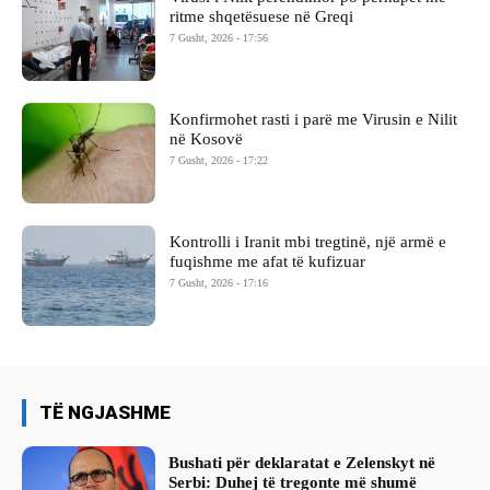
ritme shqetësuese në Greqi
7 Gusht, 2026 - 17:56
Konfirmohet rasti i parë me Virusin e Nilit
në Kosovë
7 Gusht, 2026 - 17:22
Kontrolli i Iranit mbi tregtinë, një armë e
fuqishme me afat të kufizuar
7 Gusht, 2026 - 17:16
TË NGJASHME
Bushati për deklaratat e Zelenskyt në
Serbi: Duhej të tregonte më shumë