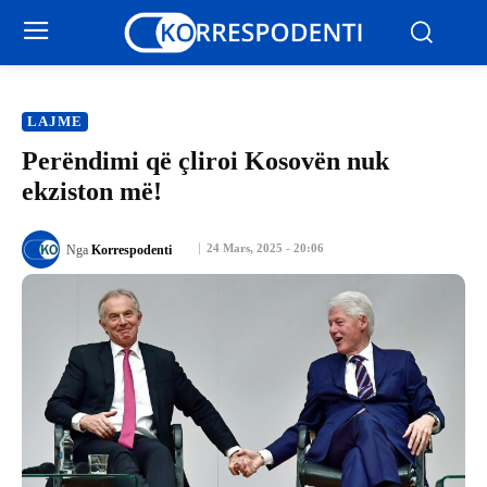
LAJME
Perëndimi që çliroi Kosovën nuk
ekziston më!
24 Mars, 2025 - 20:06
Nga
Korrespodenti