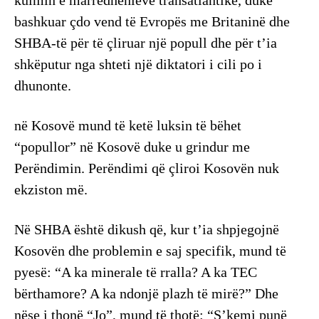
bashkuar çdo vend të Evropës me Britaninë dhe
SHBA-të për të çliruar një popull dhe për t’ia
shkëputur nga shteti një diktatori i cili po i
dhunonte.
në Kosovë mund të ketë luksin të bëhet
“popullor” në Kosovë duke u grindur me
Perëndimin. Perëndimi që çliroi Kosovën nuk
ekziston më.
Në SHBA është dikush që, kur t’ia shpjegojnë
Kosovën dhe problemin e saj specifik, mund të
pyesë: “A ka minerale të rralla? A ka TEC
bërthamore? A ka ndonjë plazh të mirë?” Dhe
nëse i thonë “Jo”, mund të thotë: “S’kemi punë