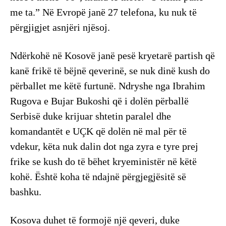
me ta.” Në Evropë janë 27 telefona, ku nuk të
përgjigjet asnjëri njësoj.
Ndërkohë në Kosovë janë pesë kryetarë partish që
kanë frikë të bëjnë qeverinë, se nuk dinë kush do
përballet me këtë furtunë. Ndryshe nga Ibrahim
Rugova e Bujar Bukoshi që i dolën përballë
Serbisë duke krijuar shtetin paralel dhe
komandantët e UÇK që dolën në mal për të
vdekur, këta nuk dalin dot nga zyra e tyre prej
frike se kush do të bëhet kryeministër në këtë
kohë. Është koha të ndajnë përgjegjësitë së
bashku.
Kosova duhet të formojë një qeveri, duke