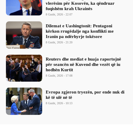
vlerësim për Kosovën, ka qëndruar
fuqishëm krah Ukrainës
8 Gusht, 2026 - 22:07
Dilemat e Uashingtonit: Pentagoni
kërkon rrugëdalje nga konflikti me
Iranin pa ndërhyrje tokësore
8 Gusht, 2026 - 21:20
Reuters dhe mediat e huaja raportojnë
për seancën në Kuvend dhe vezët që iu
hodhën Kurtit
8 Gusht, 2026 - 17:08
Evropa zgjeron tryezën, por ende nuk di
kë të ulë në të
8 Gusht, 2026 - 10:13