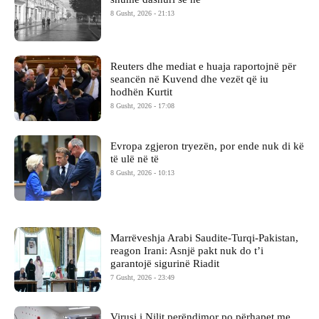
8 Gusht, 2026 - 21:13
Reuters dhe mediat e huaja raportojnë për
seancën në Kuvend dhe vezët që iu
hodhën Kurtit
8 Gusht, 2026 - 17:08
Evropa zgjeron tryezën, por ende nuk di kë
të ulë në të
8 Gusht, 2026 - 10:13
Marrëveshja Arabi Saudite-Turqi-Pakistan,
reagon Irani: Asnjë pakt nuk do t’i
garantojë sigurinë Riadit
7 Gusht, 2026 - 23:49
Virusi i Nilit perëndimor po përhapet me