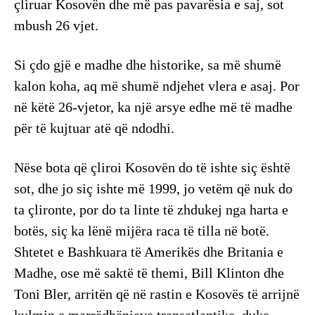
çliruar Kosovën dhe më pas pavarësia e saj, sot
mbush 26 vjet.
Si çdo gjë e madhe dhe historike, sa më shumë
kalon koha, aq më shumë ndjehet vlera e asaj. Por
në këtë 26-vjetor, ka një arsye edhe më të madhe
për të kujtuar atë që ndodhi.
Nëse bota që çliroi Kosovën do të ishte siç është
sot, dhe jo siç ishte më 1999, jo vetëm që nuk do
ta çlironte, por do ta linte të zhdukej nga harta e
botës, siç ka lënë mijëra raca të tilla në botë.
Shtetet e Bashkuara të Amerikës dhe Britania e
Madhe, ose më saktë të themi, Bill Klinton dhe
Toni Bler, arritën që në rastin e Kosovës të arrijnë
kulmin e marrëdhënieve transatlantike, duke