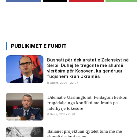
PUBLIKIMET E FUNDIT
Bushati për deklaratat e Zelenskyt në
Serbi: Duhej të tregonte më shumë
vlerësim për Kosovën, ka qëndruar
fuqishëm krah Ukrainës
8 Gusht, 2026 - 22:07
Dilemat e Uashingtonit: Pentagoni kërkon
rrugëdalje nga konflikti me Iranin pa
ndërhyrje tokësore
8 Gusht, 2026 - 21:20
Italianët projektuan qytetet tona me më
shumë dashuri se ne