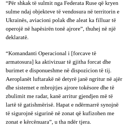
“Për shkak të sulmit nga Federata Ruse që kryen
sulme ndaj objekteve të vendosura në territorin e
Ukrainës, aviacioni polak dhe aleat ka filluar të
operojë në hapësirën tonë ajrore”, thuhej në një
deklaratë.
“Komandanti Operacional i [forcave të
armatosura] ka aktivizuar të gjitha forcat dhe
burimet e disponueshme në dispozicion të tij.
Aeroplanët luftarakë në detyrë janë ngritur në ajër
dhe sistemet e mbrojtjes ajrore tokësore dhe të
zbulimit me radar, kanë arritur gjendjen më të
lartë të gatishmërisë. Hapat e ndërmarrë synojnë
të sigurojnë sigurinë në zonat që kufizohen me
zonat e kërcënuara”, u tha ndër tjera.