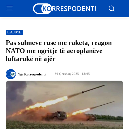
LAJME
Pas sulmeve ruse me raketa, reagon
NATO me ngritje të aeroplanëve
luftarakë në ajër
30 Qershor, 2025 - 13:05
Nga
Korrespodenti