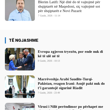
Blerim Latifi: Një ditë do të vajtojmë për
shqiptarët në Maqedoni, siç vajtojmë sot
për shqiptarët e Novi Pazarit
7 Gusht, 2026 - 11:14
TË NGJASHME
Evropa zgjeron tryezën, por ende nuk di
kë të ulë në të
8 Gusht, 2026 - 10:13
Marrëveshja Arabi Saudite-Turqi-
Pakistan, reagon Irani: Asnjë pakt nuk do
t’i garantojë sigurinë Riadit
7 Gusht, 2026 - 23:49
Virusi i Nilit perëndimor po përhapet me