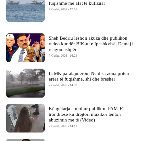
fuqishme me afat të kufizuar
7 Gusht, 2026 - 17:16
Sheh Bedriu lëshon akuza dhe publikon
video kundër BIK-ut e Ipeshkvisë, Demaj i
reagon ashpër
7 Gusht, 2026 - 16:24
IHMK paralajmëron: Në disa zona priten
erëra të fuqishme, shi dhe breshër
7 Gusht, 2026 - 14:28
Këngëtarja e njohur publikon PAMJET
tronditëse ku drejtori muzikor tenton
abuzimin me të (Video)
7 Gusht, 2026 - 14:11