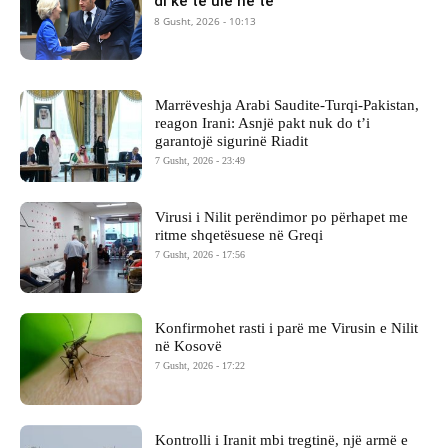
di kë të ulë në të
8 Gusht, 2026 - 10:13
Marrëveshja Arabi Saudite-Turqi-Pakistan,
reagon Irani: Asnjë pakt nuk do t’i
garantojë sigurinë Riadit
7 Gusht, 2026 - 23:49
Virusi i Nilit perëndimor po përhapet me
ritme shqetësuese në Greqi
7 Gusht, 2026 - 17:56
Konfirmohet rasti i parë me Virusin e Nilit
në Kosovë
7 Gusht, 2026 - 17:22
Kontrolli i Iranit mbi tregtinë, një armë e