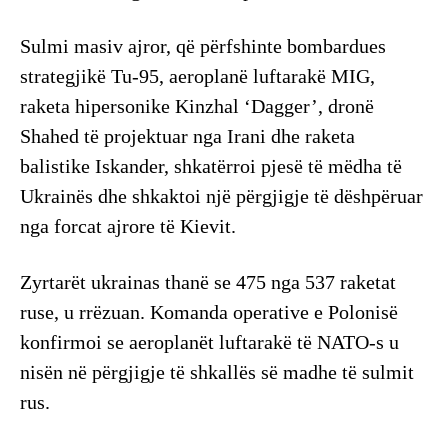
Sulmi masiv ajror, që përfshinte bombardues
strategjikë Tu-95, aeroplanë luftarakë MIG,
raketa hipersonike Kinzhal ‘Dagger’, dronë
Shahed të projektuar nga Irani dhe raketa
balistike Iskander, shkatërroi pjesë të mëdha të
Ukrainës dhe shkaktoi një përgjigje të dëshpëruar
nga forcat ajrore të Kievit.
Zyrtarët ukrainas thanë se 475 nga 537 raketat
ruse, u rrëzuan. Komanda operative e Polonisë
konfirmoi se aeroplanët luftarakë të NATO-s u
nisën në përgjigje të shkallës së madhe të sulmit
rus.