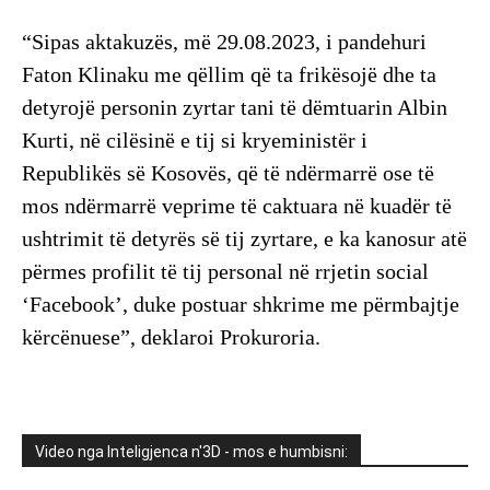
“Sipas aktakuzës, më 29.08.2023, i pandehuri
Faton Klinaku me qëllim që ta frikësojë dhe ta
detyrojë personin zyrtar tani të dëmtuarin Albin
Kurti, në cilësinë e tij si kryeministër i
Republikës së Kosovës, që të ndërmarrë ose të
mos ndërmarrë veprime të caktuara në kuadër të
ushtrimit të detyrës së tij zyrtare, e ka kanosur atë
përmes profilit të tij personal në rrjetin social
‘Facebook’, duke postuar shkrime me përmbajtje
kërcënuese”, deklaroi Prokuroria.
Video nga Inteligjenca n'3D - mos e humbisni: