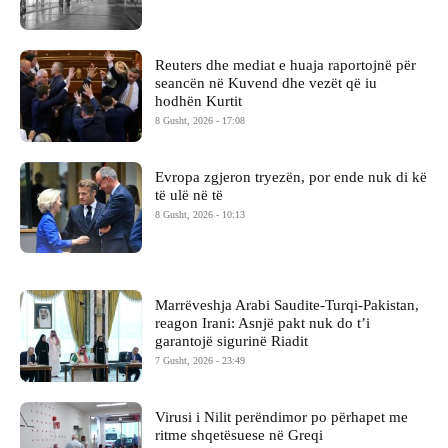
Reuters dhe mediat e huaja raportojnë për
seancën në Kuvend dhe vezët që iu
hodhën Kurtit
8 Gusht, 2026 - 17:08
Evropa zgjeron tryezën, por ende nuk di kë
të ulë në të
8 Gusht, 2026 - 10:13
Marrëveshja Arabi Saudite-Turqi-Pakistan,
reagon Irani: Asnjë pakt nuk do t’i
garantojë sigurinë Riadit
7 Gusht, 2026 - 23:49
Virusi i Nilit perëndimor po përhapet me
ritme shqetësuese në Greqi