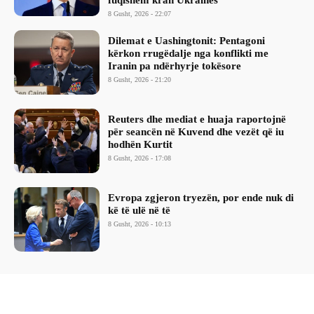
fuqishëm krah Ukrainës
8 Gusht, 2026 - 22:07
Dilemat e Uashingtonit: Pentagoni
kërkon rrugëdalje nga konflikti me
Iranin pa ndërhyrje tokësore
8 Gusht, 2026 - 21:20
Reuters dhe mediat e huaja raportojnë
për seancën në Kuvend dhe vezët që iu
hodhën Kurtit
8 Gusht, 2026 - 17:08
Evropa zgjeron tryezën, por ende nuk di
kë të ulë në të
8 Gusht, 2026 - 10:13