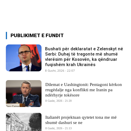
PUBLIKIMET E FUNDIT
Bushati për deklaratat e Zelenskyt në
Serbi: Duhej të tregonte më shumë
vlerësim për Kosovën, ka qëndruar
fuqishëm krah Ukrainës
8 Gusht, 2026 - 22:07
Dilemat e Uashingtonit: Pentagoni kërkon
rrugëdalje nga konflikti me Iranin pa
ndërhyrje tokësore
8 Gusht, 2026 - 21:20
Italianët projektuan qytetet tona me më
shumë dashuri se ne
8 Gusht, 2026 - 21:13